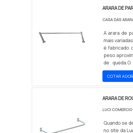
ARARA DE PA
CASA DAS ARAR
A arara de p
mais variadas
é fabricado 
peso aproxim
de queda.O
característi
COTAR AGO
aplicação do 
ARARA DE RO
LUCI COMERCIO
Quando se de
no site da L