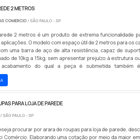
REDE 2 METROS
AS COMERCIO
/ SÃO PAULO - SP
arede 2 metros é um produto de extrema funcionalidade p
 aplicações. O modelo com espaço útil de 2 metros para os c
com uma barra de aço de alta resistência, capaz de supor
ado de 10kg a 15kg, sem apresentar prejuízo à estrutura ou
 acabamento do qual a peça é submetida também 
ca que vale ser destacada, pois é realizada a pintura ep
RA
banho de cromo, responsáveis pela garantia do.
UPAS PARA LOJA DE PAREDE
/ SÃO PAULO - SP
seja procurar por arara de roupas para loja de parede, desc
uci Comércio. Elaborando uma cotação por meio da maior e