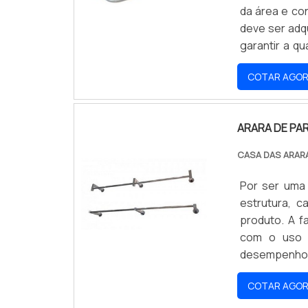
da área e co
deve ser adq
garantir a qu
substituiçõ
COTAR AGO
adequadamen
INFORMAÇÕE
pesquisar a
ARARA DE PA
consegue enc
manequins e
CASA DAS ARAR
mercado par
parede, deve
Por ser uma 
ótima qualid
estrutura, c
saber a proc
produto. A f
de demonstr
com o uso d
razões pelas
desempenho
arara de rou
diferenças
associados;
COTAR AGO
característic
atuação; Equ