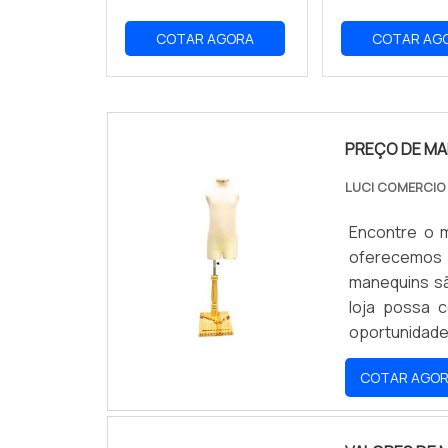
COTAR AGORA
COTAR AG
PREÇO DE MA
LUCI COMERCI
Encontre o m
oferecemos 
manequins sã
loja possa 
oportunidade 
melhor para 
COTAR AGO