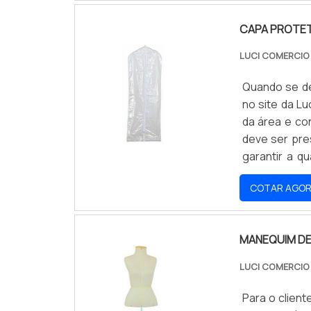
realizadas 
CAPA PROTET
QUALIDADE N
mercado de a
LUCI COMERCIO
empresa of
comprometid
Quando se de
escritório d
no site da L
suficiente p
da área e co
multidiscipl
deve ser pre
entrega de ex
garantir a q
site e saber 
imprevistos
COTAR AGO
desnecessá
LONGOQuem 
empresa inov
MANEQUIM D
mercado qua
oferecendo s
LUCI COMERCIO
capa protetor
oferecer pr
Para o clien