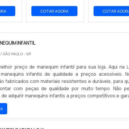
ORA
COTAR AGORA
COTAR AGOR
NEQUIM INFANTIL
O
/ SÃO PAULO - SP
elhor preço de manequim infantil para sua loja. Aqui na L
manequins infantis de qualidade a preços acessíveis. 
o fabricados com materiais resistentes e duráveis, para q
contar com peças de qualidade por muito tempo. Não p
de adquirir manequins infantis a preços competitivos e gara
seus clientes. Aproveite nossas ofertas e compre agora me
RA