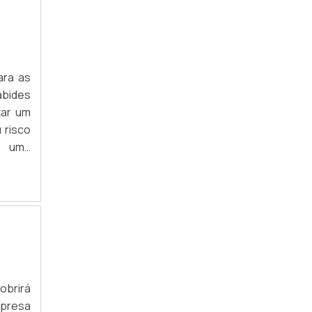
MANEQUIM COM PEDESTAL
MANEQUIM DE COSTURA COM PEDESTAL
ara as
MANEQUIM FEMININO PLUS SIZE
abides
MANEQUIM ROSE GOLD
tar um
 risco
MANEQUIM FEMININO BUSTO
é uma
óxi ou
MANEQUIM PREÇO
PREÇO DE MANEQUIM INFANTIL
COMPRAR MANEQUIM DE PLÁSTICO
DISTRIBUIDOR DE ARARA DE ROUPAS
DISTRIBUIDOR DE MANEQUIM
obrirá
mpresa
FORNECEDOR DE MANEQUIM