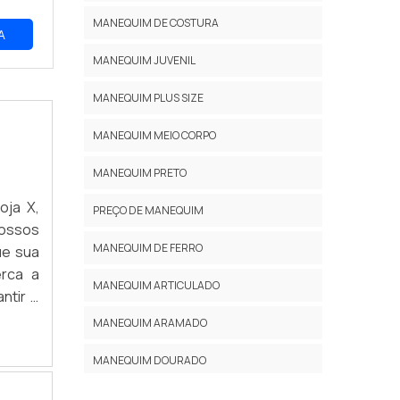
MANEQUIM DE COSTURA
A
MANEQUIM JUVENIL
MANEQUIM PLUS SIZE
MANEQUIM MEIO CORPO
MANEQUIM PRETO
oja X,
PREÇO DE MANEQUIM
Nossos
MANEQUIM DE FERRO
ue sua
erca a
MANEQUIM ARTICULADO
ntir o
smo!
MANEQUIM ARAMADO
MANEQUIM DOURADO
MANEQUIM VINTAGE