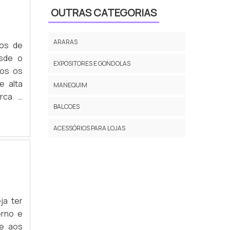
OUTRAS CATEGORIAS
FÁBRICA DE MANEQUIM
ARARAS
MANEQUIM DE ROUPA
hos de
sde o
EXPOSITORES E GONDOLAS
MANEQUIM PRATA
dos os
e alta
MANEQUIM
MANEQUIM CABEÇA DE OVO
erca a
BALCOES
MANEQUIM CORPO INTEIRO
nossos
ACESSÓRIOS PARA LOJAS
MANEQUIM CROMADO
MANEQUIM DE MADEIRA
MANEQUIM INFANTIL DE PANO
MANEQUIM SENTADO
ja ter
erno e
MANEQUIM ARAMADO INFANTIL
ce aos