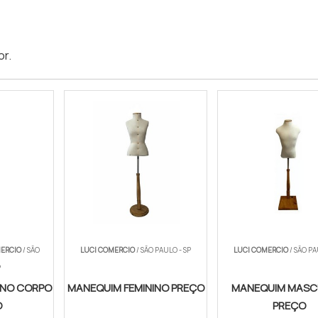
or
.
MERCIO
/ SÃO
LUCI COMERCIO
/ SÃO PAULO - SP
LUCI COMERCIO
/ SÃO PA
P
INO CORPO
MANEQUIM FEMININO PREÇO
MANEQUIM MASC
O
PREÇO