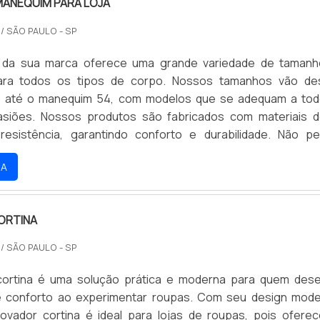
MANEQUIM PARA LOJA
O
/ SÃO PAULO - SP
ual da sua marca oferece uma grande variedade de taman
ra todos os tipos de corpo. Nossos tamanhos vão de
 até o manequim 54, com modelos que se adequam a to
asiões. Nossos produtos são fabricados com materiais d
resistência, garantindo conforto e durabilidade. Não p
e de encontrar o manequim ideal para você e aproveite 
RA
íveis.
ORTINA
O
/ SÃO PAULO - SP
cortina é uma solução prática e moderna para quem dese
 e conforto ao experimentar roupas. Com seu design mod
provador cortina é ideal para lojas de roupas, pois ofere