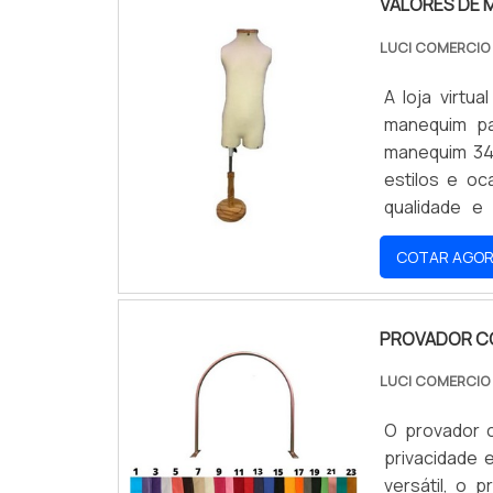
VALORES DE 
LUCI COMERCI
A loja virt
manequim pa
manequim 34
estilos e oc
qualidade e 
oportunidad
COTAR AGO
preços acess
PROVADOR C
LUCI COMERCI
O provador 
privacidade
versátil, o 