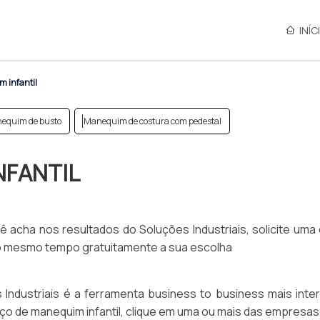
INÍC
 infantil
equim de busto
Manequim de costura com pedestal
NFANTIL
ê acha nos resultados do Soluções Industriais, solicite uma
o mesmo tempo gratuitamente a sua escolha
Industriais é a ferramenta business to business mais inter
eço de manequim infantil, clique em uma ou mais das empresas