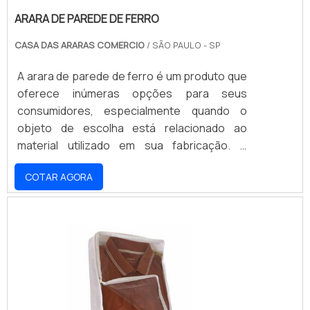
ARARA DE PAREDE DE FERRO
CASA DAS ARARAS COMERCIO
/ SÃO PAULO - SP
A arara de parede de ferro é um produto que
oferece inúmeras opções para seus
consumidores, especialmente quando o
objeto de escolha está relacionado ao
material utilizado em sua fabricação. A
versão produzida em ferro é a mais
COTAR AGORA
resistente do mercado, com capacidade de
carga mais elevada que os modelos
fabricados em aço. O PRODUTO PODE
SUPORTAR ATÉ 25KGO suporte de ferro,
portanto, pode suportar até 25kg de carga,
graças à sua estrutura tubular fabricada em
uma única peça, sem a presença de solda.