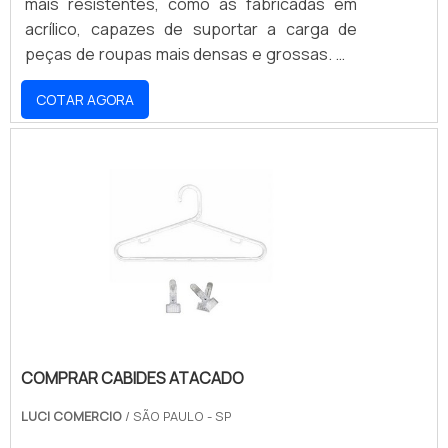
mais resistentes, como as fabricadas em
acrílico, capazes de suportar a carga de
peças de roupas mais densas e grossas. Os
cabides tradicionais contam com uma
COTAR AGORA
espessura de 6 mm, altura de 20 cm e
comprimento aproximado de 40 cm.Já os
modelos mais robustos, possuem medidas
um pouco maiores, de 23 de altura e 45 de
comprimento. Todas as peças são
fabricadas com material plástico de alta
resistência, embora tenham um pes.
COMPRAR CABIDES ATACADO
LUCI COMERCIO
/ SÃO PAULO - SP