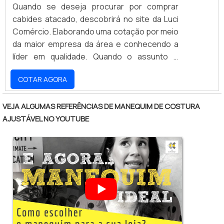
Quando se deseja procurar por comprar
cabides atacado, descobrirá no site da Luci
Comércio. Elaborando uma cotação por meio
da maior empresa da área e conhecendo a
líder em qualidade. Quando o assunto é
comprar cabides atacado, com os melhores
COTAR AGORA
profissionais da Luci Comércio obterá
excelente custo-benefício com pagamento
acessível.MAIS INFORMAÇÕES SOBRE
VEJA ALGUMAS REFERÊNCIAS DE MANEQUIM DE COSTURA
COMPRAR CABIDES ATACADOExistem
AJUSTÁVEL NO YOUTUBE
muitas formas diferentes de demonstrar
conhecimento e autoridade em uma área de
atuação. A Luci Comércio canaliza seus
recursos em criar para cada cliente uma
estrutura com: Escritório de alta qualidade
onde são realizadas as atividades; Estrutura
suficiente para atender todas as demandas;
Amplo catálogo de produtos. Ainda focando