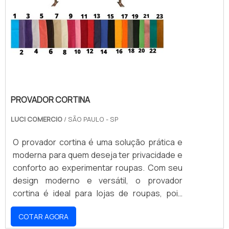
PROVADOR CORTINA
LUCI COMERCIO
/ SÃO PAULO - SP
O provador cortina é uma solução prática e
moderna para quem deseja ter privacidade e
conforto ao experimentar roupas. Com seu
design moderno e versátil, o provador
cortina é ideal para lojas de roupas, pois
oferece aos clientes um ambiente seguro e
COTAR AGORA
aconchegante para experimentar as peças.