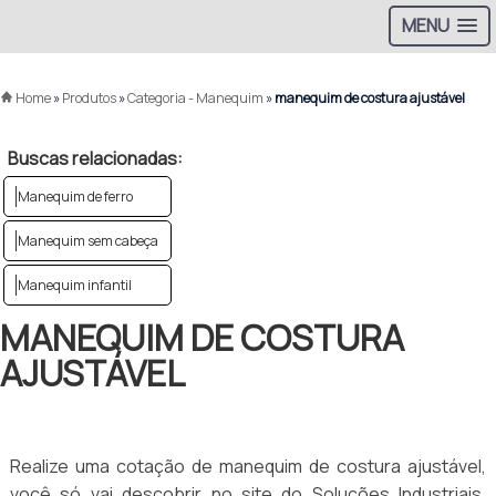
MENU
Home
»
Produtos
»
Categoria - Manequim
»
manequim de costura ajustável
Buscas relacionadas:
Manequim de ferro
Manequim sem cabeça
Manequim infantil
MANEQUIM DE COSTURA
AJUSTÁVEL
Realize uma cotação de manequim de costura ajustável,
você só vai descobrir no site do Soluções Industriais,