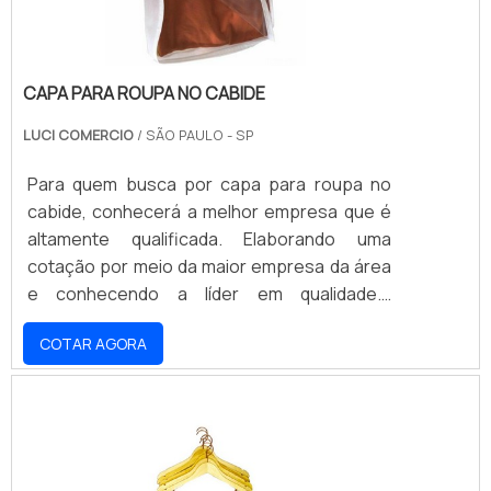
CAPA PARA ROUPA NO CABIDE
LUCI COMERCIO
/ SÃO PAULO - SP
Para quem busca por capa para roupa no
cabide, conhecerá a melhor empresa que é
altamente qualificada. Elaborando uma
cotação por meio da maior empresa da área
e conhecendo a líder em qualidade.É
importante lembrar que o produto deve ser
COTAR AGORA
adquirido com empresas especializadas.
Esse tipo de cuidado ajuda a garantir a
qualidade e durabilidade dos materiais, além
de evitar prejuízos com substituições
frequentes de produtos que não cumprem
com suas funções adequadamente. Assim, é