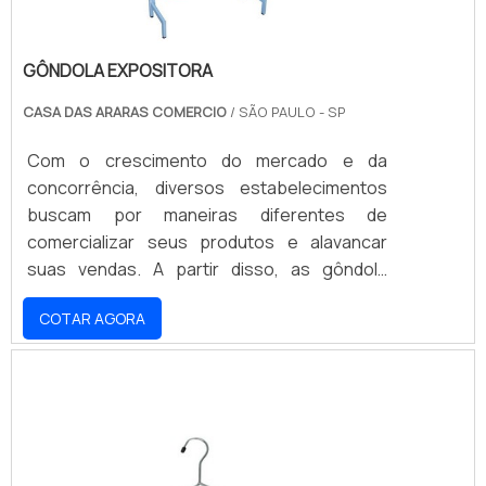
GÔNDOLA EXPOSITORA
CASA DAS ARARAS COMERCIO
/ SÃO PAULO - SP
Com o crescimento do mercado e da
concorrência, diversos estabelecimentos
buscam por maneiras diferentes de
comercializar seus produtos e alavancar
suas vendas. A partir disso, as gôndola
expositora são peças essenciais para
COTAR AGORA
garantir que os clientes tenham acesso aos
produtos e possam visualizar os diferentes
tipos e modelos que são disponibilizados
pelo estabelecimento.Assim, é possível
utilizar essas peças em vitrines, exposições,
eventos e dispostos no próprio