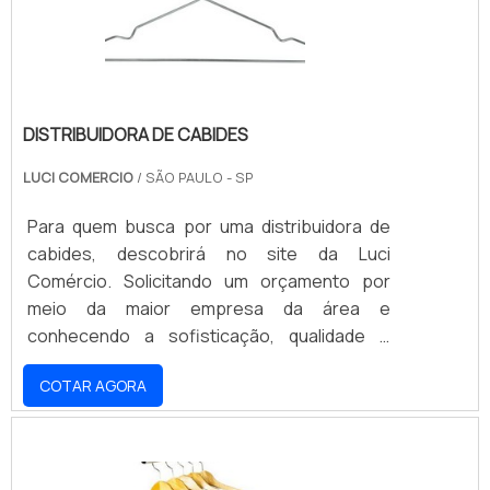
estabelecimento, sempre visando .
DISTRIBUIDORA DE CABIDES
LUCI COMERCIO
/ SÃO PAULO - SP
Para quem busca por uma distribuidora de
cabides, descobrirá no site da Luci
Comércio. Solicitando um orçamento por
meio da maior empresa da área e
conhecendo a sofisticação, qualidade e
preço justo em um só lugar. Quando a
COTAR AGORA
temática é distribuidora de cabides, com a
Luci Comércio conseguirá ótima qualidade
com pagamento acessível.UM POUCO MAIS
SOBRE DISTRIBUIDORA DE CABIDESHá muitas