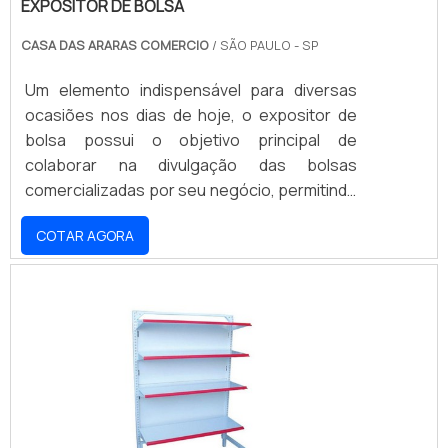
EXPOSITOR DE BOLSA
CASA DAS ARARAS COMERCIO
/ SÃO PAULO - SP
Um elemento indispensável para diversas
ocasiões nos dias de hoje, o expositor de
bolsa possui o objetivo principal de
colaborar na divulgação das bolsas
comercializadas por seu negócio, permitindo
que ofertas, promoções, lançamentos e
COTAR AGORA
outras novidades sejam expostas e
cheguem até o conhecimento do
consumidor, alavancando o
estabelecimento.Até porque, da forma com
que o mercado caminha hoje, as empresas e
estabelecimentos devem buscar maneiras
cada vez mais comunicativas e criativas para
expor s.