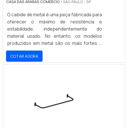
CASA DAS ARARAS COMERCIO
/ SÃO PAULO - SP
O cabide de metal é uma peça fabricada para
oferecer o máximo de resistência e
estabilidade, independentemente do
material usado. No entanto, os modelos
produzidos em metal são os mais fortes e
seguros dentre as opções possíveis,
COTAR AGORA
embora o seu valor seja um pouco maior em
comparação aos demais modelos. Contudo,
a peça fabricada em metal é a melhor opção
para quem precisa contar com um cabide de
resistência superior.Com estrutura
totalmente cromada e acabamento que
garante a sua proteção completa .