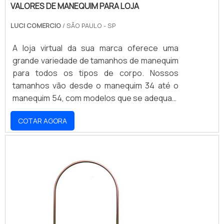
VALORES DE MANEQUIM PARA LOJA
LUCI COMERCIO
/ SÃO PAULO - SP
A loja virtual da sua marca oferece uma
grande variedade de tamanhos de manequim
para todos os tipos de corpo. Nossos
tamanhos vão desde o manequim 34 até o
manequim 54, com modelos que se adequam
a todos os estilos e ocasiões. Nossos
COTAR AGORA
produtos são fabricados com materiais de
alta qualidade e resistência, garantindo
conforto e durabilidade. Não perca a
oportunidade de encontrar o manequim ideal
para você e aproveite nossos preços
acessíveis.