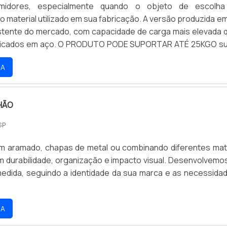
midores, especialmente quando o objeto de escolha
o material utilizado em sua fabricação. A versão produzida em
istente do mercado, com capacidade de carga mais elevada 
ricados em aço. O PRODUTO PODE SUPORTAR ATÉ 25KGO s
rtanto, pode suportar até 25kg de carga, graças à sua est
RA
cada em uma única peça, sem a presença de solda.
HÃO
SP
m aramado, chapas de metal ou combinando diferentes mate
m durabilidade, organização e impacto visual. Desenvolvemo
medida, seguindo a identidade da sua marca e as necessida
RA