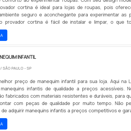
provador cortina é ideal para lojas de roupas, pois ofere
 ambiente seguro e aconchegante para experimentar as 
o provador cortina é fácil de instalar e limpar, o que t
e compra ainda mais agradável.
RA
NEQUIM INFANTIL
O
/ SÃO PAULO - SP
elhor preço de manequim infantil para sua loja. Aqui na L
manequins infantis de qualidade a preços acessíveis. 
o fabricados com materiais resistentes e duráveis, para q
contar com peças de qualidade por muito tempo. Não p
de adquirir manequins infantis a preços competitivos e gara
seus clientes. Aproveite nossas ofertas e compre agora me
RA