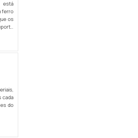
 está
ESTANTE BIBLIOTECA
 ferro
GÔNDOLAS DE AÇO PREÇO
que os
uporte
GÔNDOLAS PARA LOJA
rutura
ESTANTE PARA ESTOQUE
ESTANTE DE ENCAIXE
ESTANTE DE AÇO PARA ESCRITÓRIO
GÔNDOLAS PARA AGROPECUÁRIA
riais,
BALCÃO EXPOSITOR DE LOJA
s cada
des do
BALCÃO EXPOSITOR MDF
BALCÃO EXPOSITOR PARA LOJA DE ROUPAS
ESTANTE DE AÇO 5 PRATELEIRAS