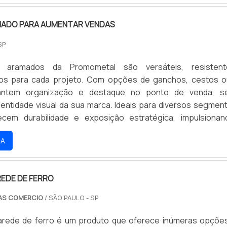
MADO PARA AUMENTAR VENDAS
SP
s aramados da Promometal são versáteis, resisten
dos para cada projeto. Com opções de ganchos, cestos 
rantem organização e destaque no ponto de venda, s
identidade visual da sua marca. Ideais para diversos segmen
recem durabilidade e exposição estratégica, impulsiona
envolvemos soluções que otimizam seu espaço e valoriza
RA
licite um orçamento e transforme seu PDV com a Promometal
REDE DE FERRO
AS COMERCIO
/ SÃO PAULO - SP
arede de ferro é um produto que oferece inúmeras opçõe