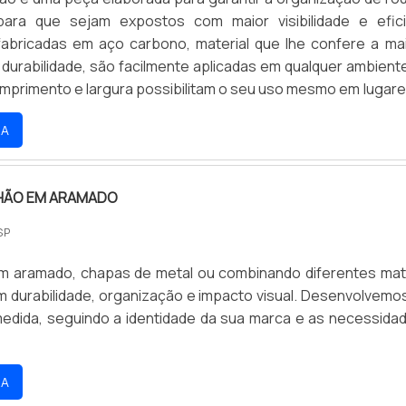
para que sejam expostos com maior visibilidade e efici
abricadas em aço carbono, material que lhe confere a mai
 durabilidade, são facilmente aplicadas em qualquer ambiente
comprimento e largura possibilitam o seu uso mesmo em lugar
o. PROPORCIONAM MAIS ESTABILIDADE DURANTE O USOPor 
RA
e mantém no chão, as araras são fabr.
CHÃO EM ARAMADO
SP
m aramado, chapas de metal ou combinando diferentes mate
m durabilidade, organização e impacto visual. Desenvolvemo
medida, seguindo a identidade da sua marca e as necessida
RA