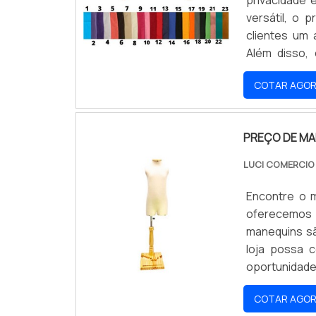
versátil, o 
clientes um
Além disso, 
experiência d
COTAR AGO
PREÇO DE MA
LUCI COMERCI
Encontre o m
oferecemos 
manequins sã
loja possa 
oportunidade 
melhor para 
COTAR AGO