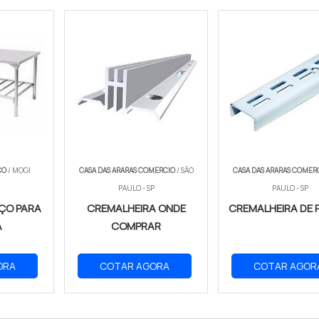
CO
/ MOGI
CASA DAS ARARAS COMERCIO
/ SÃO
CASA DAS ARARAS COMER
PAULO - SP
PAULO - SP
ÇO PARA
CREMALHEIRA ONDE
CREMALHEIRA DE 
A
COMPRAR
ORA
COTAR AGORA
COTAR AGOR