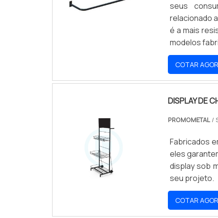
seus consu
relacionado a
é a mais res
modelos fab
de ferro, po
COTAR AGO
tubular fabri
DISPLAY DE C
PROMOMETAL
/ 
Fabricados e
eles garante
display sob 
seu projeto.
COTAR AGO