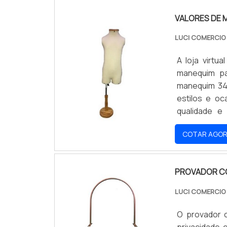
VALORES DE 
LUCI COMERCI
A loja virt
manequim pa
manequim 34
estilos e oc
qualidade e 
oportunidad
COTAR AGO
preços acess
PROVADOR C
LUCI COMERCI
O provador 
privacidade