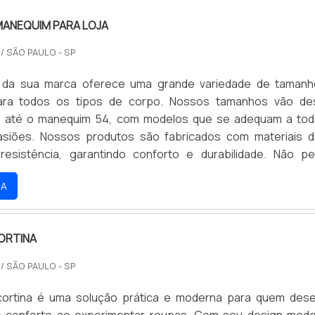
MANEQUIM PARA LOJA
O
/ SÃO PAULO - SP
ual da sua marca oferece uma grande variedade de taman
ra todos os tipos de corpo. Nossos tamanhos vão de
 até o manequim 54, com modelos que se adequam a to
asiões. Nossos produtos são fabricados com materiais d
resistência, garantindo conforto e durabilidade. Não p
e de encontrar o manequim ideal para você e aproveite 
RA
íveis.
ORTINA
O
/ SÃO PAULO - SP
cortina é uma solução prática e moderna para quem dese
 e conforto ao experimentar roupas. Com seu design mod