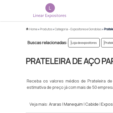
Home
»
Produtos
»
Categoria - Expositores e Gondolas
»
Pratele
Buscas relacionadas:
Loja de expositores
Pratel
PRATELEIRA DE AÇO PA
Receba os valores médios de Prateleira de
estimativa de preço já com mais de 50 empresa
Veja mais:
Araras
|
Manequim
|
Cabide
|
Exposi