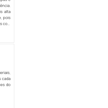
ência.
ACESSÓRIOS PARA EXPOSITORES SP
s alta
COMPRAR ACESSÓRIOS PARA EXPOSITORES
, pois
es com
DISTRIBUIDORES DE ACESSÓRIOS PARA
ser um
EXPOSITORES
EMPRESA DE ACESSÓRIOS PARA
EXPOSITORES
EXPOSITOR DE LOJA DE ROUPA SP
EXPOSITOR DE SAPATOS PARA VITRINE SP
riais,
EXPOSITORES E GÔNDOLAS PARA LOJAS EM
SP
s cada
des do
FÁBRICA DE ACESSÓRIOS PARA
EXPOSITORES
FORNECEDOR DE ACESSÓRIOS PARA
EXPOSITORES