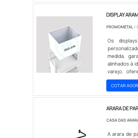
DISPLAY ARA
PROMOMETAL
/ 
Os display
personaliza
medida, ga
alinhados à 
varejo, ofe
vendas. Des
COTAR AGO
produtos. So
ARARA DE PA
CASA DAS ARAR
A arara de p