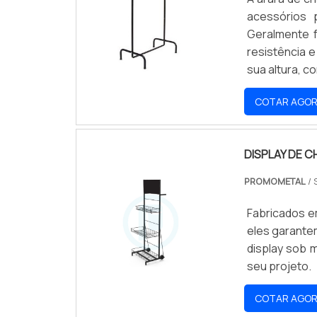
acessórios 
Geralmente f
resistência e
sua altura, 
pouco espaç
COTAR AGO
produto que s
DISPLAY DE 
PROMOMETAL
/ 
Fabricados e
eles garante
display sob 
seu projeto.
COTAR AGO