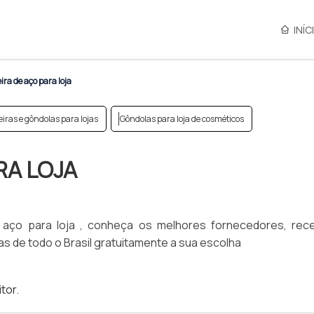
INÍC
ira de aço para loja
eiras e gôndolas para lojas
Gôndolas para loja de cosméticos
RA LOJA
 aço para loja , conheça os melhores fornecedores, re
s de todo o Brasil gratuitamente a sua escolha
tor
.