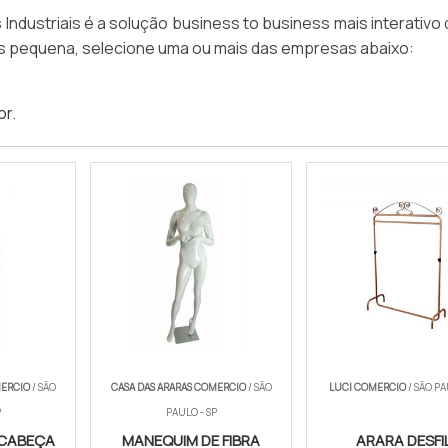
dustriais é a solução business to business mais interativo 
as pequena, selecione uma ou mais das empresas abaixo:
or
.
MERCIO
/ SÃO
CASA DAS ARARAS COMERCIO
/ SÃO
LUCI COMERCIO
/ SÃO PA
P
PAULO - SP
 CABEÇA
MANEQUIM DE FIBRA
ARARA DESFI