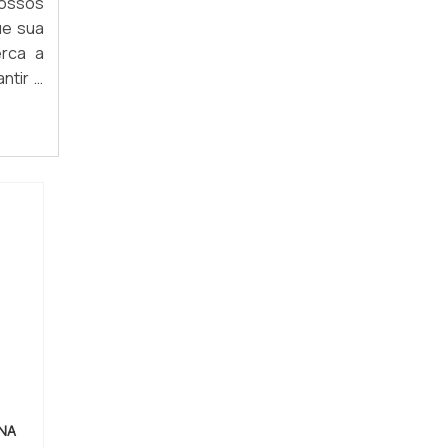
Nossos
ue sua
ARARA FIXA DE PAREDE
erca a
ARARAS DE PAREDE PARA LOJA DE ROUPAS
ntir o
smo!
ARARA DE PAREDE PARA QUARTO
ARARA DE ROUPAS BRANCA
ARARA DE ROUPAS PRETA
ARARA CABIDEIRO DE PAREDE
ARARA DE ROUPAS COMPRAR
ARARA DE ROUPAS INOX
ARARA CROMADA PARA LOJA
ARARA DE ROUPAS REDONDA
ENA