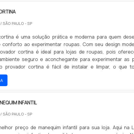
ORTINA
O
/ SÃO PAULO - SP
cortina é uma solução prática e moderna para quem dese
 e conforto ao experimentar roupas. Com seu design mod
provador cortina é ideal para lojas de roupas, pois ofere
 ambiente seguro e aconchegante para experimentar as 
o provador cortina é fácil de instalar e limpar, o que t
e compra ainda mais agradável.
RA
NEQUIM INFANTIL
O
/ SÃO PAULO - SP
elhor preço de manequim infantil para sua loja. Aqui na L