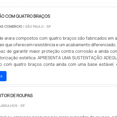
HÃO COM QUATRO BRAÇOS
AS COMERCIO
/ SÃO PAULO - SP
e arara compostos com quatro braços são fabricados em 
iais que oferecem resistência e um acabamento diferenciado
paz de garantir maior proteção contra corrosão e ainda cont
valorização estética. APRESENTA UMA SUSTENTAÇÃO ADE
ão com quatro braços conta ainda com uma base estável,
 peças em PVC que garantem a sustentação adequada p
RA
mo quando a arara está preenchida com peças de ves.
ITOR DE ROUPAS
UARULHOS - SP