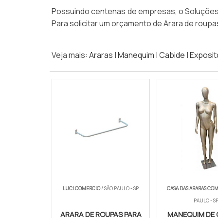
Possuindo centenas de empresas, o Soluções In
Para solicitar um orçamento de Arara de roup
Veja mais:
Araras
|
Manequim
|
Cabide
|
Exposit
LUCI COMERCIO
/ SÃO PAULO - SP
CASA DAS ARARAS CO
PAULO - S
ARARA DE ROUPAS PARA
MANEQUIM DE