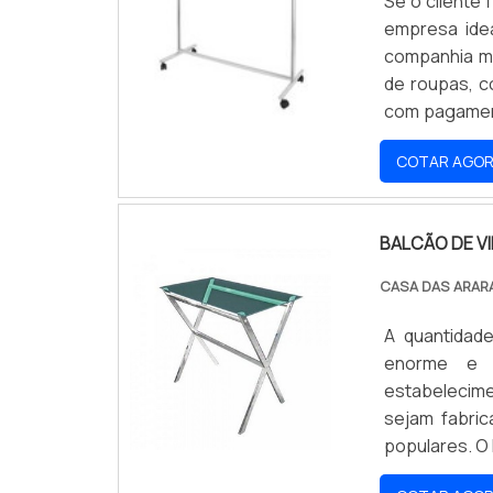
Se o cliente 
empresa ide
companhia ma
de roupas, c
com pagamen
DE ROUPASHá
COTAR AGO
excelência em
para cada cl
realizadas as
BALCÃO DE V
Tecnologia d
roupas com 
CASA DAS ARAR
sempre deve-
qualidade e 
A quantidad
empresas que
enorme e 
por esses mo
estabelecim
se explora o
sejam fabri
de melhor n
populares. 
colaborador
balcão de vi