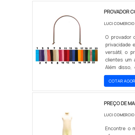
PROVADOR C
LUCI COMERCI
O provador 
privacidade
versátil, o 
clientes um
Além disso, 
experiência d
COTAR AGO
PREÇO DE MA
LUCI COMERCI
Encontre o m