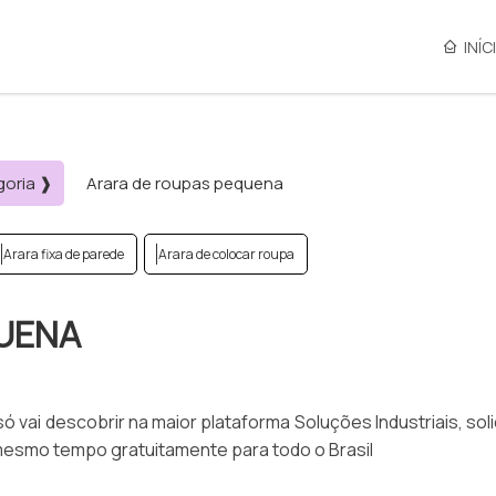
INÍC
goria ❱
Arara de roupas pequena
Arara fixa de parede
Arara de colocar roupa
QUENA
 vai descobrir na maior plataforma Soluções Industriais, sol
 mesmo tempo gratuitamente para todo o Brasil