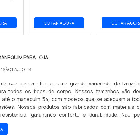
ORA
COTAR AGORA
COTAR AGOR
MANEQUIM PARA LOJA
O
/ SÃO PAULO - SP
ual da sua marca oferece uma grande variedade de taman
ra todos os tipos de corpo. Nossos tamanhos vão de
 até o manequim 54, com modelos que se adequam a to
asiões. Nossos produtos são fabricados com materiais d
resistência, garantindo conforto e durabilidade. Não p
e de encontrar o manequim ideal para você e aproveite 
RA
íveis.