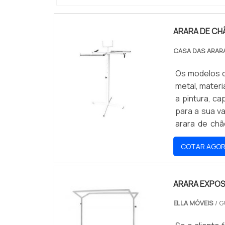
ARARA DE C
CASA DAS ARAR
Os modelos d
metal, mater
a pintura, ca
para a sua 
arara de ch
presença de
COTAR AGO
produto, mes
ARARA EXPOS
ELLA MÓVEIS
/ G