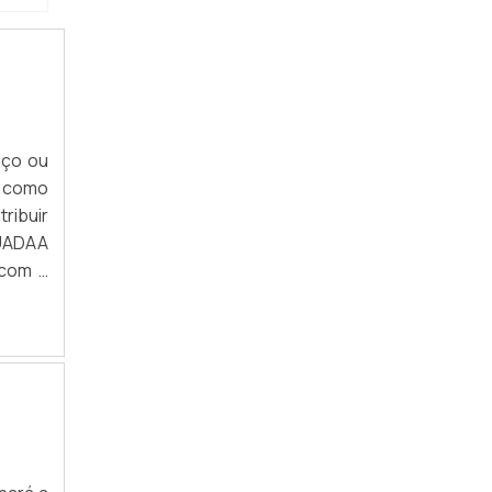
ARARA DE ROUPAS RETRÔ
ARARA DE ROUPAS SUSPENSA
ARARA DE ROUPAS VINTAGE
ARARA MÓVEL PARA LOJA
aço ou
, como
ARARA DE ROUPAS PEQUENA
ribuir
ARARA DE ROUPAS SIMPLES
QUADAA
 com a
ARARA DE PAREDE INCLINADA
ara o
FÁBRICA DE ARARA DE ROUPAS
ARARA DE CHÃO PARA LOJA SP
ARARA DE PENDURAR ROUPA SP
ARARA DE ROUPAS PAREDE SP