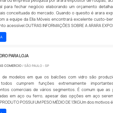
final ou empresa pesquisa por arara expositor de roupas, ac
al para fechar negócio elaborando um orçamento detalh
is conceituada do mercado. Quando o quesito é arara exp
om a equipe da Ella Móveis encontrará excelente custo-ben
to acessível.OUTRAS INFORMAÇÕES SOBRE A ARARA EXPO
 muitas maneiras eficientes de demonstrar competên
RA
 uma área de atuação. A Ella Móveis objetiva sua energia em
iente uma estrutura com: Escritório de alta qualidade on
 atividades; Estrutura suficiente para atender todas as dem
IDRO PARA LOJA
e ponta. Tudo para se certificar que se tenha arara exposi
proteção. Sem perder o foco em arara expositor de r
AS COMERCIO
/ SÃO PAULO - SP
se buscar uma empresa que tenha produtos e serviços com
precisão, pontos importantes que ficam de fora no planejame
e de modelos em que os balcões com vidro são produz
 visam apenas o lucro, deixando a desejar nos outros fat
todos cumprem funções extremamente important
tivos que a Ella Móveis é comprometida com os serviços 
entos comerciais de vários segmentos. É comum que as
 segmento de fabricação de móveis. O foco é oferecer o que 
cadas em aço ou ferro, apesar das opções em aço sere
o mercado para garantir o sucesso dos clientes. O qua
O PRODUTO POSSUI UM PESO MÉDIO DE 13KGUm dos motivos é
es é formado por trabalhadores de alta qualidade, que
dro para loja possui um peso médio de 13kg, permitindo qu