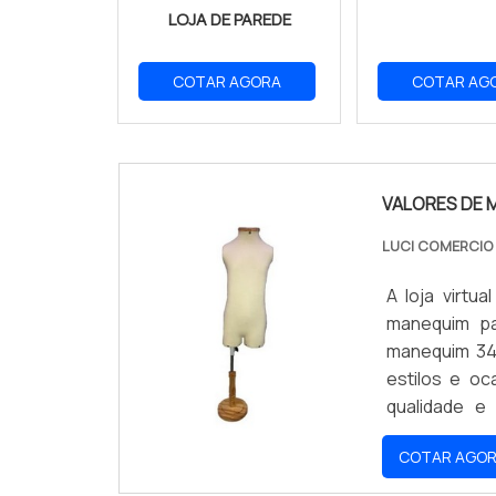
LOJA DE PAREDE
COTAR AGORA
COTAR AG
VALORES DE 
LUCI COMERCI
A loja virt
manequim pa
manequim 34
estilos e oc
qualidade e 
oportunidad
COTAR AGO
preços acess