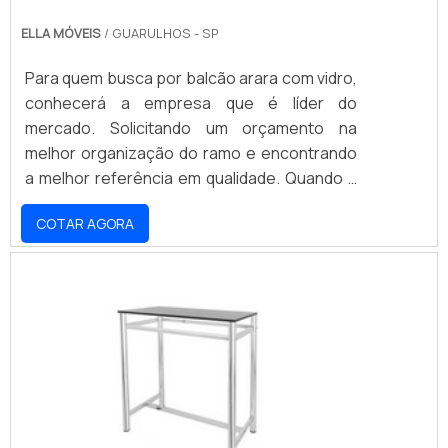
ELLA MÓVEIS
/ GUARULHOS - SP
Para quem busca por balcão arara com vidro,
conhecerá a empresa que é líder do
mercado. Solicitando um orçamento na
melhor organização do ramo e encontrando
a melhor referência em qualidade. Quando a
busca é por balcão arara com vidro, com a
COTAR AGORA
Ella Móveis poderá encontrar precisão com
fabricação de peças personalizadas.MAIS
INFORMAÇÕES RELEVANTES SOBRE BALCÃO
ARARA COM VIDROHá muitas maneiras
eficientes de demonstrar competência e
excelência em sua área de atuação. A Ella
Móveis objetiva seus recursos em criar aos
parceiros uma estrutura com: Tecnologia de
ponta; Escritório de alta qualidade onde são