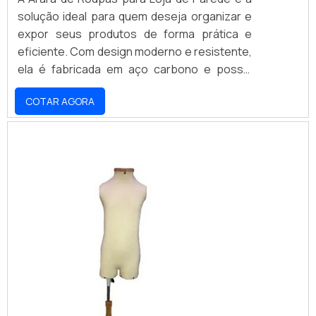
solução ideal para quem deseja organizar e
expor seus produtos de forma prática e
eficiente. Com design moderno e resistente,
ela é fabricada em aço carbono e possui
acabamento em pintura eletrostática,
COTAR AGORA
garantindo maior durabilidade e resistência.
Além disso, ela é leve e fácil de montar,
permitindo que você aproveite ao máximo o
espaço disponível na sua loja.