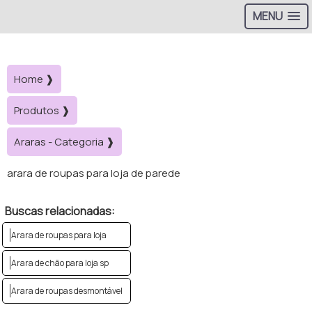
MENU
Home ❱
Produtos ❱
Araras - Categoria ❱
arara de roupas para loja de parede
Buscas relacionadas:
Arara de roupas para loja
Arara de chão para loja sp
Arara de roupas desmontável