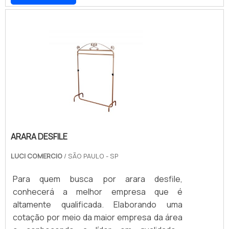
performance de uma equipe de
para roupas mais comuns, como calças e
colaboradores proativos e especialistas
camisas, até os modelos mais específicos,
dedicados, garante a melhor experiência
os cabides produzidos com plástico são
para os clientes com qualidade..
comercializados em valores diferentes
devido a uma série de fatores, todos rela.
ARARA DESFILE
LUCI COMERCIO
/ SÃO PAULO - SP
Para quem busca por arara desfile,
conhecerá a melhor empresa que é
altamente qualificada. Elaborando uma
cotação por meio da maior empresa da área