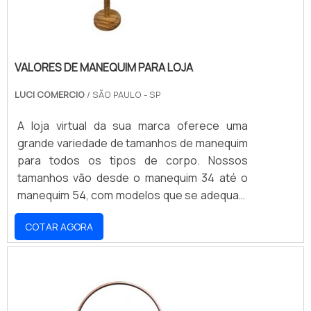
VALORES DE MANEQUIM PARA LOJA
LUCI COMERCIO
/ SÃO PAULO - SP
A loja virtual da sua marca oferece uma
grande variedade de tamanhos de manequim
para todos os tipos de corpo. Nossos
tamanhos vão desde o manequim 34 até o
manequim 54, com modelos que se adequam
a todos os estilos e ocasiões. Nossos
COTAR AGORA
produtos são fabricados com materiais de
alta qualidade e resistência, garantindo
conforto e durabilidade. Não perca a
oportunidade de encontrar o manequim ideal
para você e aproveite nossos preços