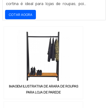
cortina é ideal para lojas de roupas, pois
oferece aos clientes um ambiente seguro e
COTAR AGORA
aconchegante para experimentar as peças.
Além disso, o provador cortina é fácil de
instalar e limpar, o que torna a experiência de
compra ainda mais agradável.
IMAGEM ILUSTRATIVA DE ARARA DE ROUPAS
PARA LOJA DE PAREDE