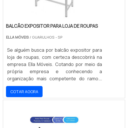
BALCÃO EXPOSITOR PARA LOJA DE ROUPAS
ELLA MÓVEIS
/ GUARULHOS - SP
Se alguém busca por balcão expositor para
loja de roupas, com certeza descobrirá na
empresa Ella Móveis. Cotando por meio da
própria empresa e conhecendo a
organização mais competente do ramo.É
importante lembrar que o produto deve
COTAR AGORA
sempre ser adquirido com empresas
especializadas no segmento. Esse tipo de
cuidado ajuda a garantir a qualidade e
durabilidade dos materiais, além de evitar
prejuízos com substituições frequentes de