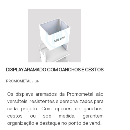
marca e as necessidades do seu projeto.
Seja para supermercados, farmácias ou lojas
de conveniência, nossos displays otimizam o
espaço e impulsionam as vendas. Solicite um
orçamento e transforme seu PDV com a
Promometal!
DISPLAY ARAMADO COM GANCHOS E CESTOS
PROMOMETAL
/ SP
Os displays aramados da Promometal são
versáteis, resistentes e personalizados para
cada projeto. Com opções de ganchos,
cestos ou sob medida, garantem
organização e destaque no ponto de venda,