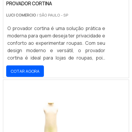
PROVADOR CORTINA
LUCI COMERCIO
/ SÃO PAULO - SP
O provador cortina é uma solução prática e
moderna para quem deseja ter privacidade e
conforto ao experimentar roupas. Com seu
design moderno e versátil, o provador
cortina é ideal para lojas de roupas, pois
oferece aos clientes um ambiente seguro e
COTAR AGORA
aconchegante para experimentar as peças.
Além disso, o provador cortina é fácil de
instalar e limpar, o que torna a experiência de
compra ainda mais agradável.