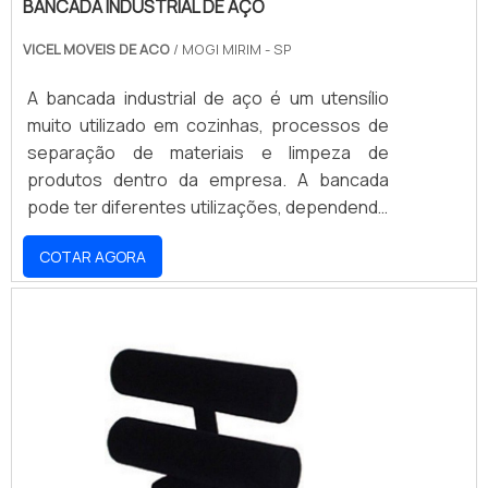
BANCADA INDUSTRIAL DE AÇO
VICEL MOVEIS DE ACO
/ MOGI MIRIM - SP
A bancada industrial de aço é um utensílio
muito utilizado em cozinhas, processos de
separação de materiais e limpeza de
produtos dentro da empresa. A bancada
pode ter diferentes utilizações, dependendo
da empresa, mas costuma ser empregada
COTAR AGORA
em etapas que exigem higiene nos
processos de manipulação de produtos ou
substâncias.DETALHES IMPORTANTES
SOBRE O PRODUTOEsse produto difere dos
demais, isso porque a bancada não é
comprada em uma loja, ou em um tamanho já
pré-definido. As bancadas de uso industrial
são desenvolvidas sob medida e de acordo
com a necessidade de cada empresa, pois