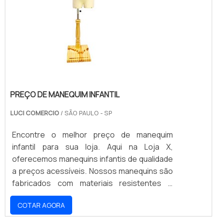
PREÇO DE MANEQUIM INFANTIL
LUCI COMERCIO
/ SÃO PAULO - SP
Encontre o melhor preço de manequim
infantil para sua loja. Aqui na Loja X,
oferecemos manequins infantis de qualidade
a preços acessíveis. Nossos manequins são
fabricados com materiais resistentes e
duráveis, para que sua loja possa contar com
COTAR AGORA
peças de qualidade por muito tempo. Não