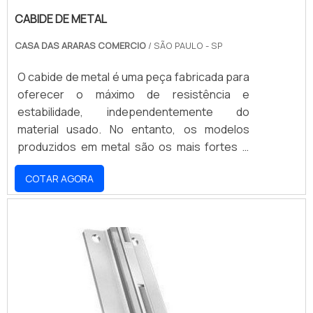
CABIDE DE METAL
CASA DAS ARARAS COMERCIO
/ SÃO PAULO - SP
O cabide de metal é uma peça fabricada para
oferecer o máximo de resistência e
estabilidade, independentemente do
material usado. No entanto, os modelos
produzidos em metal são os mais fortes e
seguros dentre as opções possíveis,
COTAR AGORA
embora o seu valor seja um pouco maior em
comparação aos demais modelos. Contudo,
a peça fabricada em metal é a melhor opção
para quem precisa contar com um cabide de
resistência superior.Com estrutura
totalmente cromada e acabamento que
garante a sua proteção completa .