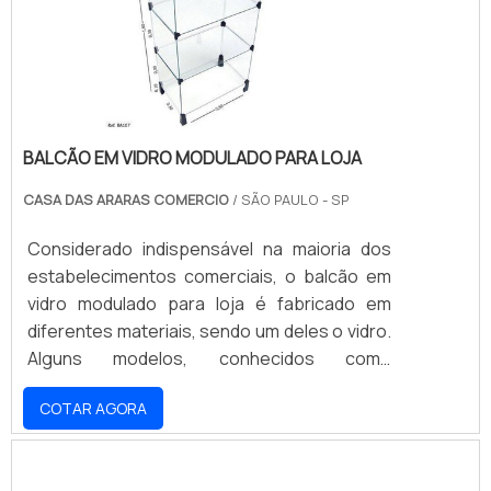
instalação da cremalheira é re.
BALCÃO EM VIDRO MODULADO PARA LOJA
CASA DAS ARARAS COMERCIO
/ SÃO PAULO - SP
Considerado indispensável na maioria dos
estabelecimentos comerciais, o balcão em
vidro modulado para loja é fabricado em
diferentes materiais, sendo um deles o vidro.
Alguns modelos, conhecidos como
modulado, permitem que a peça seja
COTAR AGORA
montada com nichos de vidro que, quando
unidos, formam o balcão com o tamanho
desejado.Todas as peças contam com um