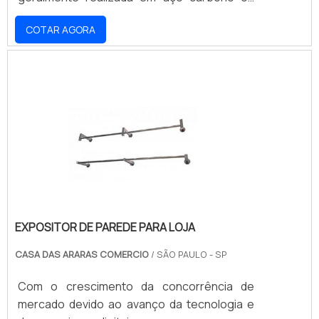
ferro, cada uma delas com as suas
COTAR AGORA
vantagens especiais. Por exemplo, o modelo
fabricado em aço conta com uma excelente
resistência contra os efeitos abrasivos e um
peso reduzido, o que facilita o seu manuseio.
DIVERSAS VARIAÇÕES DE
FUNCIONALIDADESJá as versões do suporte
fabricado em ferro.
EXPOSITOR DE PAREDE PARA LOJA
CASA DAS ARARAS COMERCIO
/ SÃO PAULO - SP
Com o crescimento da concorrência de
mercado devido ao avanço da tecnologia e