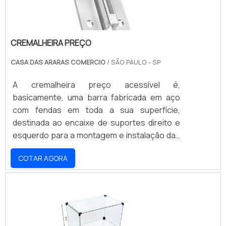
CREMALHEIRA PREÇO
CASA DAS ARARAS COMERCIO
/ SÃO PAULO - SP
A cremalheira preço acessível é,
basicamente, uma barra fabricada em aço
com fendas em toda a sua superfície,
destinada ao encaixe de suportes direito e
esquerdo para a montagem e instalação das
prateleiras. Com uma estrutura de alta
COTAR AGORA
resistência, devido à sua composição em
aço carbono, a peça é finalizada com
aplicação de tinta epóxi, que garante total
proteção contra as ações do tempo e
abrasão.Com a ajuda de buchas, parafusos,
suportes e prateleiras de madeira, a