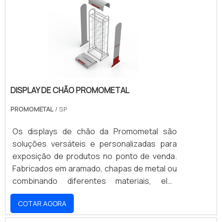
comercializados em valores diferentes
devido a uma série de fatores, todos rela.
DISPLAY DE CHÃO PROMOMETAL
PROMOMETAL
/ SP
Os displays de chão da Promometal são
soluções versáteis e personalizadas para
exposição de produtos no ponto de venda.
Fabricados em aramado, chapas de metal ou
combinando diferentes materiais, eles
garantem durabilidade, organização e
COTAR AGORA
impacto visual. Desenvolvemos cada display
sob medida, seguindo a identidade da sua