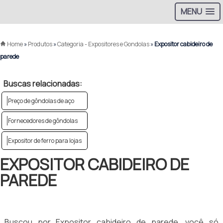
MENU
Home
»
Produtos
»
Categoria - Expositores e Gondolas
»
Expositor cabideiro de
parede
Buscas relacionadas:
Preço de gôndolas de aço
Fornecedores de gôndolas
Expositor de ferro para lojas
EXPOSITOR CABIDEIRO DE
PAREDE
Buscou por Expositor cabideiro de parede, você só