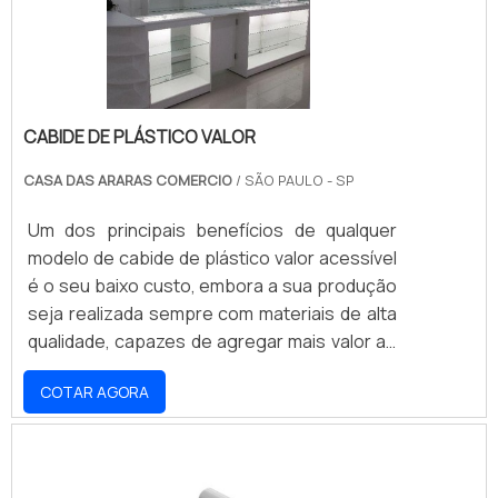
o cliente .
mini porta paletes e porta paletes
convencional, entre diversos outros
produtos..
CABIDE DE PLÁSTICO VALOR
CASA DAS ARARAS COMERCIO
/ SÃO PAULO - SP
Um dos principais benefícios de qualquer
modelo de cabide de plástico valor acessível
é o seu baixo custo, embora a sua produção
seja realizada sempre com materiais de alta
qualidade, capazes de agregar mais valor ao
produto.Com a fabricação de versões para
COTAR AGORA
todos os tipos de necessidade, desde peças
para roupas mais comuns, como calças e
camisas, até os modelos mais específicos,
os cabides produzidos com plástico são