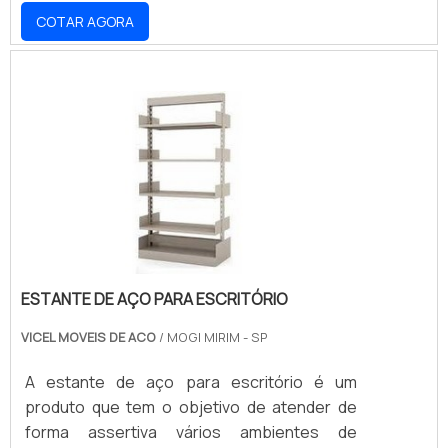
sempre alinhados à identidade visual da sua
COTAR AGORA
marca. Ideais para diversos segmentos do
varejo, oferecem durabilidade e exposição
estratégica, impulsionando as vendas.
Desenvolvemos soluções que otimizam seu
espaço e valorizam seus produtos. Solicite
um orçamento e transforme seu PDV com a
Promometal!
ESTANTE DE AÇO PARA ESCRITÓRIO
VICEL MOVEIS DE ACO
/ MOGI MIRIM - SP
A estante de aço para escritório é um
produto que tem o objetivo de atender de
forma assertiva vários ambientes de