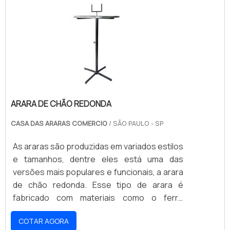
vidro temperado de aproximadamente 4mm,
incolor, que facilita a visão através do nicho. É
comum que cada espaço conte com
30x30cm ou 30x40, dependend.
ARARA DE CHÃO REDONDA
CASA DAS ARARAS COMERCIO
/ SÃO PAULO - SP
As araras são produzidas em variados estilos
e tamanhos, dentre eles está uma das
versões mais populares e funcionais, a arara
de chão redonda. Esse tipo de arara é
fabricado com materiais como o ferro
cromado ou aço, característica que lhe
COTAR AGORA
confere grande resistência contra a