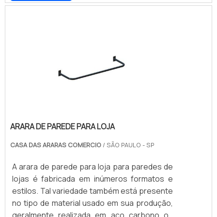
corrosão, por exemplo. ALTA CAPACIDADE
DE ARMAZENAGEMAlém disso, os materiais
utilizados são os melhores quando a
necessidade é garantir a mais alta
capacidade de armazenagem, suportando
quilos de roupa sem prejuízo à estru.
ARARA DE PAREDE PARA LOJA
CASA DAS ARARAS COMERCIO
/ SÃO PAULO - SP
A arara de parede para loja para paredes de
lojas é fabricada em inúmeros formatos e
estilos. Tal variedade também está presente
no tipo de material usado em sua produção,
geralmente realizada em aço carbono ou