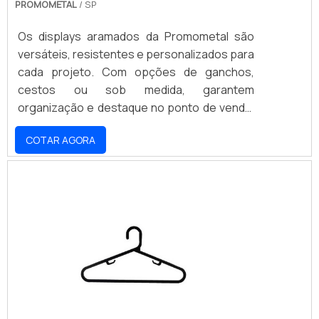
PROMOMETAL
/ SP
Os displays aramados da Promometal são
versáteis, resistentes e personalizados para
cada projeto. Com opções de ganchos,
cestos ou sob medida, garantem
organização e destaque no ponto de venda,
sempre alinhados à identidade visual da sua
COTAR AGORA
marca. Ideais para diversos segmentos do
varejo, oferecem durabilidade e exposição
estratégica, impulsionando as vendas.
Desenvolvemos soluções que otimizam seu
espaço e valorizam seus produtos. Solicite
um orçamento e transforme seu PDV com a
Promometal!