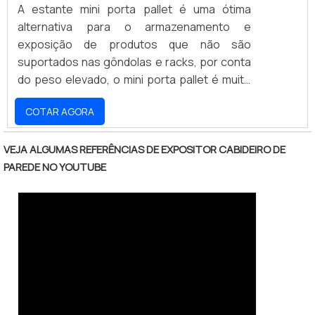
A estante mini porta pallet é uma ótima
alternativa para o armazenamento e
exposição de produtos que não são
suportados nas gôndolas e racks, por conta
do peso elevado, o mini porta pallet é muito
resistente, além de ter toda a força para que
COTAR AGORA
as funções sejam realizadas. Esse material é
ideal para diversos ambientes comerciais,
ele é muito utilizado em estoques, oficinas,
VEJA ALGUMAS REFERÊNCIAS DE EXPOSITOR CABIDEIRO DE
supermercados e papelarias, por exemplo. O
PAREDE NO YOUTUBE
mini porta pallet é extremamente útil para o
armazenamento de cargas mais
pesadas.Informações adicionais do
produtoÉ um produto versátil e fácil de
montar, as estruturas são montadas com o
objetivo de guardar e retirar os produtos de
maneira fácil e manual. Esse produto é deal
para ser utilizado em diversos ambientes,