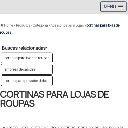
MENU
Home
»
Produtos
»
Categoria - Acessórios para Lojas
»
cortinas para lojas de
roupas
Buscas relacionadas:
cortinas para lojas de roupas
empresa de cabides
cortina para provador de loja
CORTINAS PARA LOJAS DE
ROUPAS
Realize uma cotação de cortinas para lojas de roupas,