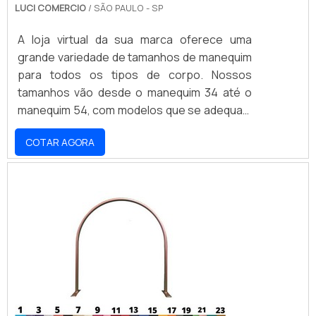
LUCI COMERCIO
/ SÃO PAULO - SP
A loja virtual da sua marca oferece uma
grande variedade de tamanhos de manequim
para todos os tipos de corpo. Nossos
tamanhos vão desde o manequim 34 até o
manequim 54, com modelos que se adequam
a todos os estilos e ocasiões. Nossos
COTAR AGORA
produtos são fabricados com materiais de
alta qualidade e resistência, garantindo
conforto e durabilidade. Não perca a
oportunidade de encontrar o manequim ideal
para você e aproveite nossos preços
acessíveis.