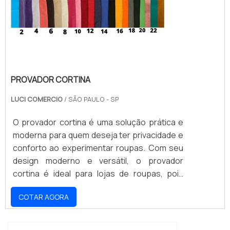
PROVADOR CORTINA
LUCI COMERCIO
/ SÃO PAULO - SP
O provador cortina é uma solução prática e
moderna para quem deseja ter privacidade e
conforto ao experimentar roupas. Com seu
design moderno e versátil, o provador
cortina é ideal para lojas de roupas, pois
oferece aos clientes um ambiente seguro e
COTAR AGORA
aconchegante para experimentar as peças.
Além disso, o provador cortina é fácil de
instalar e limpar, o que torna a experiência de