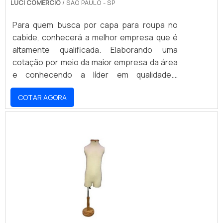
LUCI COMERCIO
/ SÃO PAULO - SP
Para quem busca por capa para roupa no
cabide, conhecerá a melhor empresa que é
altamente qualificada. Elaborando uma
cotação por meio da maior empresa da área
e conhecendo a líder em qualidade.É
importante lembrar que o produto deve ser
COTAR AGORA
adquirido com empresas especializadas.
Esse tipo de cuidado ajuda a garantir a
qualidade e durabilidade dos materiais, além
de evitar prejuízos com substituições
frequentes de produtos que não cumprem
com suas funções adequadamente. Assim, é
possível poupar gastos
desnecessários.MAIS INFORMAÇÕES SOBRE
CAPA PARA ROUPA NO CABIDEQuem procura
por capa para roupa no cabide, acha a Luci