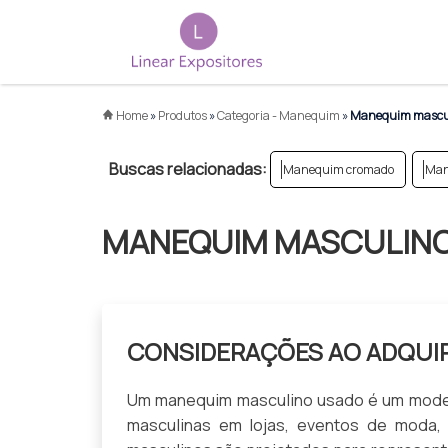
Home
»
Produtos
»
Categoria - Manequim
»
Manequim mascu
Buscas relacionadas:
Manequim cromado
Man
MANEQUIM MASCULIN
CONSIDERAÇÕES AO ADQUI
Um manequim masculino usado é um modelo
masculinas em lojas, eventos de moda,