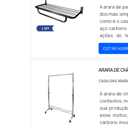
A arara de p
dos mais sim
como é o cas
aço carbono 
ações do t
FABRICADOS 
COTAR AGO
somente rela
ARARA DE CH
CASA DAS ARAR
A arara de c
contextos, m
sua produção
esse motivo
carbono inox