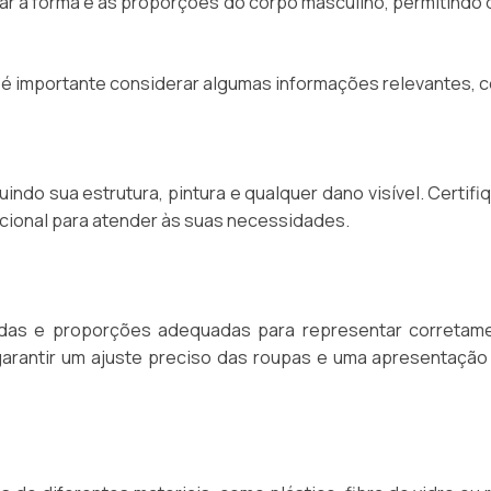
ar a forma e as proporções do corpo masculino, permitindo 
 é importante considerar algumas informações relevantes, 
uindo sua estrutura, pintura e qualquer dano visível. Certif
cional para atender às suas necessidades.
idas e proporções adequadas para representar corretam
garantir um ajuste preciso das roupas e uma apresentação 