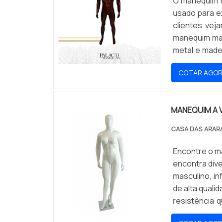
O manequim m
usado para ex
clientes ve
manequim masc
metal e made
profissional.
COTAR AGO
permitindo q
MANEQUIM A 
CASA DAS ARA
Encontre o ma
encontra div
masculino, in
de alta quali
resistência 
você possa ad