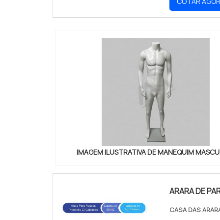
COTAR AGO
seu manequi
IMAGEM ILUSTRATIVA DE MANEQUIM MASCU
ARARA DE PA
CASA DAS ARAR