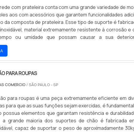
arede com prateleira conta com uma grande variedade de mo
ples aos com acessórios que garantem funcionalidades adici
o da composta de prateleira. Esse tipo de suporte é fabric
inoxidável, material extremamente resistente à corrosão e 
empo ou umidade que possam causar a sua deterior
EM DIVERSOS MODELOSA sua resistência, no entanto, nã
RA
cionada a esses problemas que afetam o material.
ÃO PARA ROUPAS
AS COMERCIO
/ SÃO PAULO - SP
hão para roupas é uma peça extremamente eficiente em di
as para que as suas funções sejam exercidas, é fundamental
 possua elementos que garantam resistência e durabilidad
, a grande maioria dos suportes de chão é fabricada 
idável, capaz de suportar o peso de aproximadamente 30