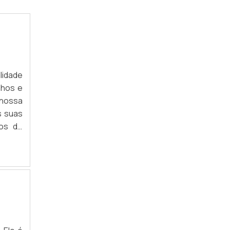
MANEQUIM DE BUSTO
MANEQUIM DE FERRO INFANTIL
MANEQUIM MEIO CORPO FEMININO
MANEQUIM RETRÔ
lidade
nhos e
MANEQUIM TRANSPARENTE
 nossa
s suas
MANEQUIM AJUSTÁVEL
os do
MANEQUIM FEMININO PARA COSTURA
MANEQUIM FEMININO PLÁSTICO
MANEQUIM MASCULINO PRETO
MANEQUIM SEM CABEÇA
COMPRAR MANEQUIM FEMININO