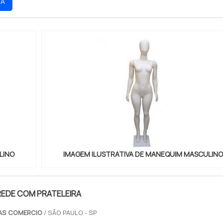
RA
m!
LINO
IMAGEM ILUSTRATIVA DE MANEQUIM MASCULIN
REDE COM PRATELEIRA
AS COMERCIO
/ SÃO PAULO - SP