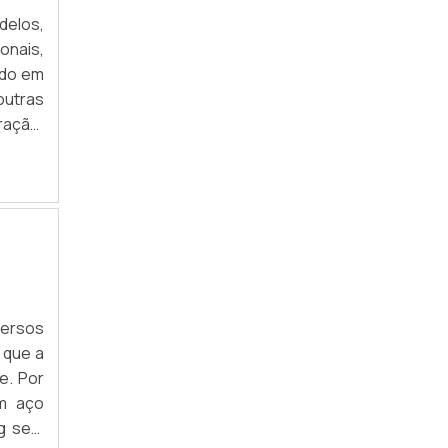
MANEQUIM DE LOJA PREÇO
delos,
onais,
MANEQUIM DE PLÁSTICO PREÇO
ado em
MANEQUIM FEMININO CORPO INTEIRO
outras
ação.
MANEQUIM PARA LOJA
o está
versos
 que a
e. Por
em aço
kg sem