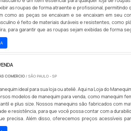
asculino é um item essencial para qualquer loja de roupas.
ibir as roupas de forma atraente e profissional, permitindo 
jam como as peças se encaixam e se encaixam em seu co
ulino é feito de materiais duráveis e resistentes, como plá
ira, para garantir que as roupas sejam exibidas de forma se
 Além disso, o manequim masculino é projetado para ser ajus
RA
ue as roupas sejam exibidas em diferentes tamanhos e forma
VENDA
RAS COMERCIO
/ SÃO PAULO - SP
nequim ideal para sua loja ou ateliê. Aqui na Loja do Manequi
ersos modelos de manequim para venda, como manequim fem
fantil e plus size. Nossos manequins são fabricados com mat
dade e resistência, para que você possa contar com a durabili
que precisa. Além disso, oferecemos preços acessíveis pa
quirir o manequim ideal para seu negócio. Aproveite e compr