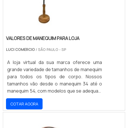
VALORES DE MANEQUIM PARA LOJA
LUCI COMERCIO
/ SÃO PAULO - SP
A loja virtual da sua marca oferece uma
grande variedade de tamanhos de manequim
para todos os tipos de corpo. Nossos
tamanhos vão desde o manequim 34 até o
manequim 54, com modelos que se adequam
a todos os estilos e ocasiões. Nossos
COTAR AGORA
produtos são fabricados com materiais de
alta qualidade e resistência, garantindo
conforto e durabilidade. Não perca a
oportunidade de encontrar o manequim ideal