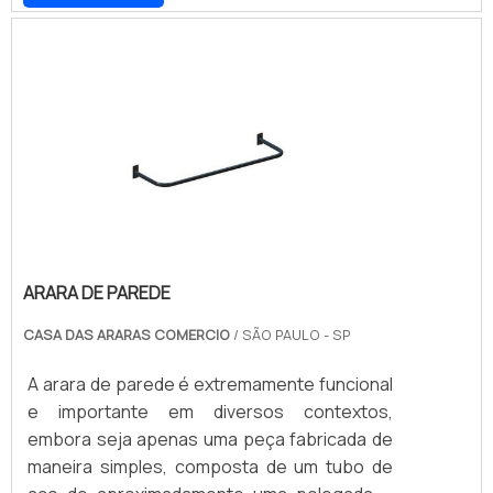
fabricantes de móveis de aço e
consumidores. No ramo de lojas de roupas
recentemente aumentou a unidade fabril, e é
isso não é diferente e contar com os cabides
capaz de produzir estantes de aço, mini
é indispensável para garantir que todos os
porta paletes e porta paletes convencional,
itens estejam organizados e à disposição de
entre diversos outros produtos..
seus clientes. Por isso, comprar as peças
em f.
ARARA DE PAREDE
CASA DAS ARARAS COMERCIO
/ SÃO PAULO - SP
A arara de parede é extremamente funcional
e importante em diversos contextos,
embora seja apenas uma peça fabricada de
maneira simples, composta de um tubo de