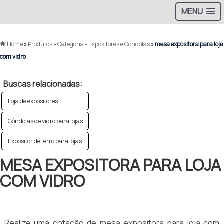
MENU
Home
»
Produtos
»
Categoria - Expositores e Gondolas
»
mesa expositora para loja
com vidro
Buscas relacionadas:
Loja de expositores
Gôndolas de vidro para lojas
Expositor de ferro para lojas
MESA EXPOSITORA PARA LOJA
COM VIDRO
Realize uma cotação de mesa expositora para loja com