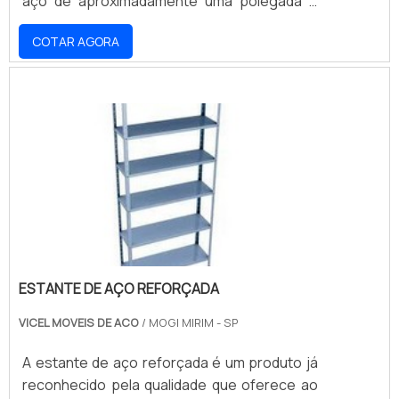
aço de aproximadamente uma polegada e
largura de 90cm a 1.20 de comprimento,
COTAR AGORA
variando em pequenas proporções
dependendo do modelo escolhido. Com
bases em suas duas extremidades, todos os
modelos de arara para a aplicação em
parede oferecem praticidade no momento
de instalação, realizada somente com o
auxílio de parafusos adequados para a .
ESTANTE DE AÇO REFORÇADA
VICEL MOVEIS DE ACO
/ MOGI MIRIM - SP
A estante de aço reforçada é um produto já
reconhecido pela qualidade que oferece ao