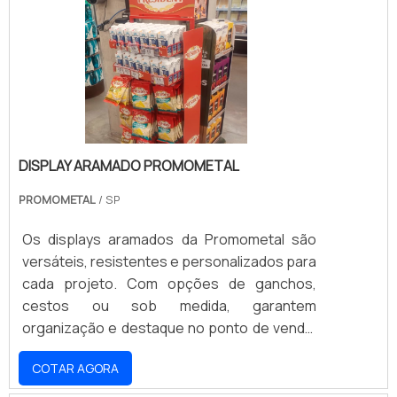
necessidade é garantir a mais alta
capacidade de armazenagem, suportando
quilos de roupa sem prejuízo à estru.
DISPLAY ARAMADO PROMOMETAL
PROMOMETAL
/ SP
Os displays aramados da Promometal são
versáteis, resistentes e personalizados para
cada projeto. Com opções de ganchos,
cestos ou sob medida, garantem
organização e destaque no ponto de venda,
sempre alinhados à identidade visual da sua
COTAR AGORA
marca. Ideais para diversos segmentos do
varejo, oferecem durabilidade e exposição