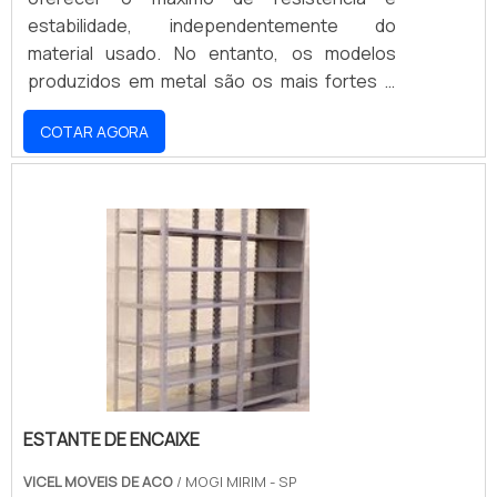
estabilidade, independentemente do
material usado. No entanto, os modelos
produzidos em metal são os mais fortes e
seguros dentre as opções possíveis,
COTAR AGORA
embora o seu valor seja um pouco maior em
comparação aos demais modelos. Contudo,
a peça fabricada em metal é a melhor opção
para quem precisa contar com um cabide de
resistência superior.Com estrutura
totalmente cromada e acabamento que
garante a sua proteção completa .
ESTANTE DE ENCAIXE
VICEL MOVEIS DE ACO
/ MOGI MIRIM - SP