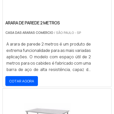
ARARA DE PAREDE 2 METROS
CASA DAS ARARAS COMERCIO
/ SÃO PAULO - SP
A arara de parede 2 metros é um produto de
extrema funcionalidade para as mais variadas
aplicações. O modelo com espaço útil de 2
metros para os cabides é fabricado com uma
barra de aço de alta resistência, capaz de
suportar um peso aproximado de 10kg a
COTAR AGORA
15kg, sem apresentar prejuízo à estrutura ou
risco de queda.O acabamento do qual a peça
é submetida também é uma característica
que vale ser destacada, pois é realizada a
pintura epóxi ou aplicação do banho de