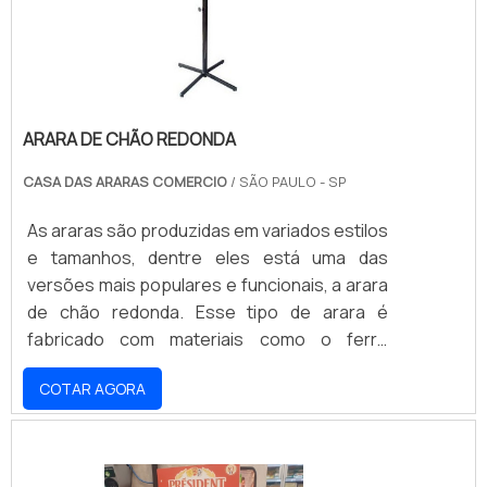
ARARA DE CHÃO REDONDA
CASA DAS ARARAS COMERCIO
/ SÃO PAULO - SP
As araras são produzidas em variados estilos
e tamanhos, dentre eles está uma das
versões mais populares e funcionais, a arara
de chão redonda. Esse tipo de arara é
fabricado com materiais como o ferro
cromado ou aço, característica que lhe
COTAR AGORA
confere grande resistência contra a
corrosão, por exemplo. ALTA CAPACIDADE
DE ARMAZENAGEMAlém disso, os materiais
utilizados são os melhores quando a