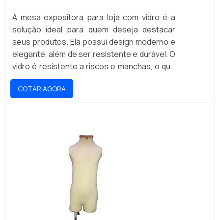
A mesa expositora para loja com vidro é a
solução ideal para quem deseja destacar
seus produtos. Ela possui design moderno e
elegante, além de ser resistente e durável. O
vidro é resistente a riscos e manchas, o que
garante a durabilidade da mesa. Além disso,
COTAR AGORA
ela é fácil de limpar e manter. A mesa
expositora para loja com vidro é a escolha
certa para quem deseja destacar seus
produtos e oferecer aos clientes uma
experiência de compra única.