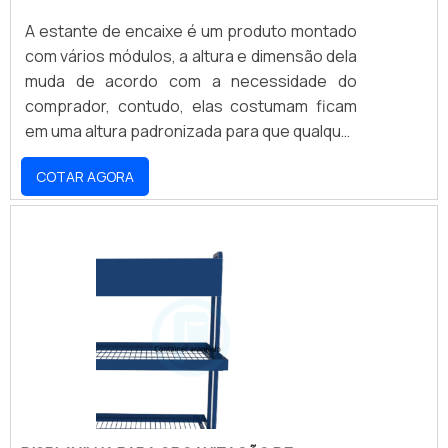
A estante de encaixe é um produto montado
com vários módulos, a altura e dimensão dela
muda de acordo com a necessidade do
comprador, contudo, elas costumam ficam
em uma altura padronizada para que qualquer
pessoa consiga alcançar. Vantagens e
COTAR AGORA
benefícios do produtoAs estantes com
encaixe são muito utilizadas em
estabelecimentos comerciais por conta da
versatilidade e ótima funcionalidade. Elas têm
a capacidade de armazenar diversos tipos de
materiais, desde itens pequenos, até
grandes, além disso apresentam outros
benefícios, como: Fácil acesso; Manuseio
rápido; Não há a necessidade de
equipamentos; Entre outros pontos
extremamente positivos.A estrutura destas