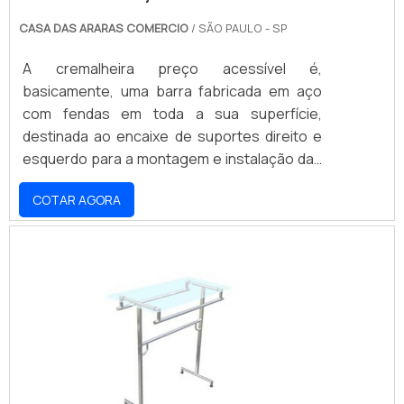
porta paletes e porta paletes convencional,
CASA DAS ARARAS COMERCIO
/ SÃO PAULO - SP
entre diversos outros produtos..
A cremalheira preço acessível é,
basicamente, uma barra fabricada em aço
com fendas em toda a sua superfície,
destinada ao encaixe de suportes direito e
esquerdo para a montagem e instalação das
prateleiras. Com uma estrutura de alta
COTAR AGORA
resistência, devido à sua composição em
aço carbono, a peça é finalizada com
aplicação de tinta epóxi, que garante total
proteção contra as ações do tempo e
abrasão.Com a ajuda de buchas, parafusos,
suportes e prateleiras de madeira, a
instalação da cremalheira é re.