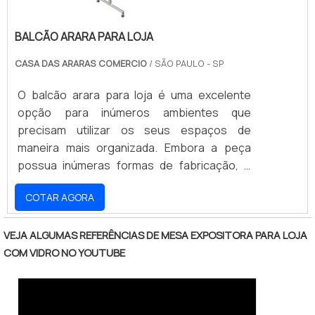
BALCÃO ARARA PARA LOJA
CASA DAS ARARAS COMERCIO
/ SÃO PAULO - SP
O balcão arara para loja é uma excelente
opção para inúmeros ambientes que
precisam utilizar os seus espaços de
maneira mais organizada. Embora a peça
possua inúmeras formas de fabricação, o
modelo em aço carbono é o mais funcional
COTAR AGORA
em diferentes aspectos. ALTA RESISTÊNCIA
CONTRA IMPACTOSQuando produzido em
aço, esse tipo de balcão oferece uma
VEJA ALGUMAS REFERÊNCIAS DE MESA EXPOSITORA PARA LOJA
resistência elevada contra impactos, tendo
COM VIDRO NO YOUTUBE
em vista que o seu acabamento é realizado
para permitir que o produto seja
anticorrosivo, pois a sua estrutura é.