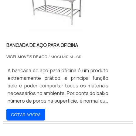
cromo, responsáveis pela garantia do.
BANCADA DE AÇO PARA OFICINA
VICEL MOVEIS DE ACO
/ MOGI MIRIM - SP
A bancada de aço para oficina é um produto
extremamente prático, a principal função
dele é poder comportar todos os materiais
necessários no ambiente. Por conta do baixo
número de poros na superfície, é normal que
a bancada possua poucos ou praticamente
COTAR AGORA
nenhum microorganismo, isso torna a
limpeza do ambiente muito prática.O uso do
aço nessa estrutura faz com que nenhum