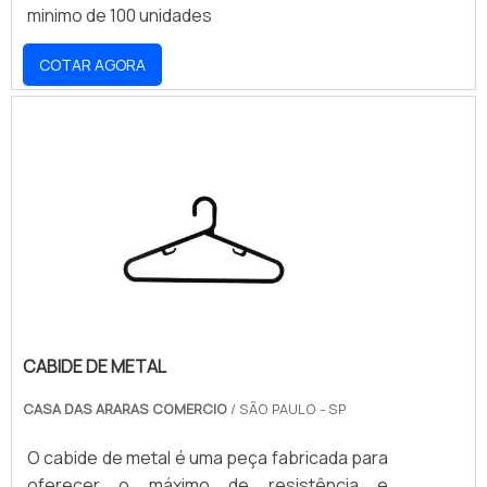
Escritórios; Lojas; Entre diversos
minimo de 100 unidades
outros.Qualidade é fundamental para os mini
porta paletesDesde 1992 no mercado, a
COTAR AGORA
Vicel Móveis de Aço é uma empresa
extremamente renomada no ramo, graças à
qualidade das peças. Ela está localizada na
cidade do interior paulista, Mogi Mirim..
CABIDE DE METAL
CASA DAS ARARAS COMERCIO
/ SÃO PAULO - SP
O cabide de metal é uma peça fabricada para
oferecer o máximo de resistência e