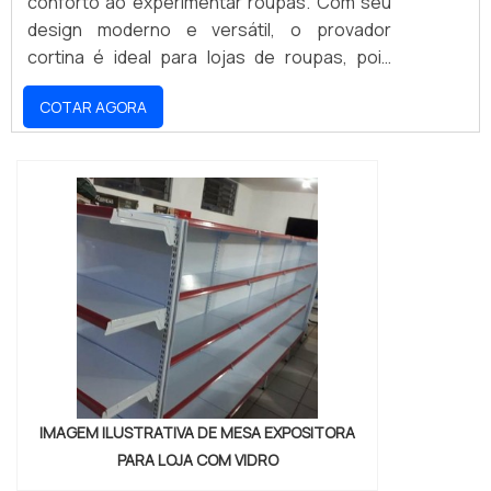
conforto ao experimentar roupas. Com seu
design moderno e versátil, o provador
cortina é ideal para lojas de roupas, pois
oferece aos clientes um ambiente seguro e
COTAR AGORA
aconchegante para experimentar as peças.
Além disso, o provador cortina é fácil de
instalar e limpar, o que torna a experiência de
compra ainda mais agradável.
IMAGEM ILUSTRATIVA DE MESA EXPOSITORA
PARA LOJA COM VIDRO