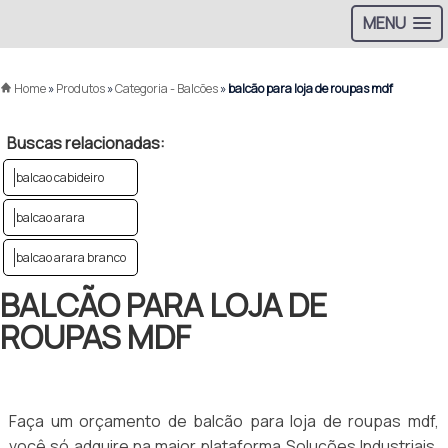
MENU
Home
»
Produtos
»
Categoria - Balcões
»
balcão para loja de roupas mdf
Buscas relacionadas:
balcao cabideiro
balcao arara
balcao arara branco
BALCÃO PARA LOJA DE
ROUPAS MDF
Faça um orçamento de balcão para loja de roupas mdf,
você só adquire na maior plataforma Soluções Industriais,