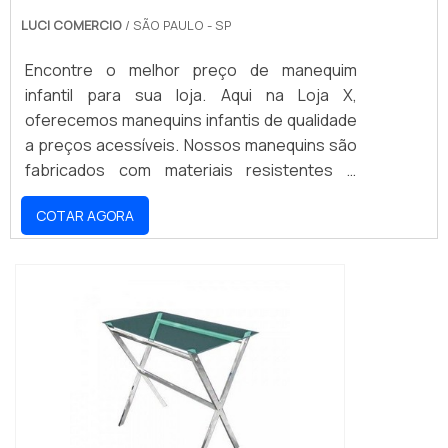
LUCI COMERCIO
/ SÃO PAULO - SP
Encontre o melhor preço de manequim
infantil para sua loja. Aqui na Loja X,
oferecemos manequins infantis de qualidade
a preços acessíveis. Nossos manequins são
fabricados com materiais resistentes e
duráveis, para que sua loja possa contar com
COTAR AGORA
peças de qualidade por muito tempo. Não
perca a oportunidade de adquirir manequins
infantis a preços competitivos e garantir o
melhor para seus clientes. Aproveite nossas
ofertas e compre agora mesmo!