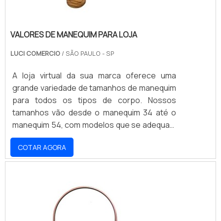
VALORES DE MANEQUIM PARA LOJA
LUCI COMERCIO
/ SÃO PAULO - SP
A loja virtual da sua marca oferece uma
grande variedade de tamanhos de manequim
para todos os tipos de corpo. Nossos
tamanhos vão desde o manequim 34 até o
manequim 54, com modelos que se adequam
a todos os estilos e ocasiões. Nossos
COTAR AGORA
produtos são fabricados com materiais de
alta qualidade e resistência, garantindo
conforto e durabilidade. Não perca a
oportunidade de encontrar o manequim ideal
para você e aproveite nossos preços
acessíveis.