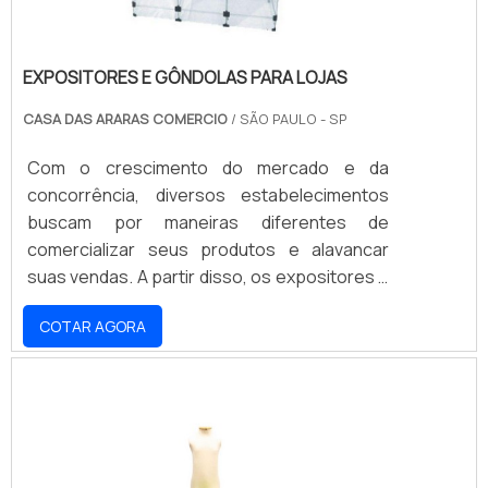
EXPOSITORES E GÔNDOLAS PARA LOJAS
CASA DAS ARARAS COMERCIO
/ SÃO PAULO - SP
Com o crescimento do mercado e da
concorrência, diversos estabelecimentos
buscam por maneiras diferentes de
comercializar seus produtos e alavancar
suas vendas. A partir disso, os expositores e
gôndolas são peças essenciais para garantir
COTAR AGORA
que os clientes tenham acesso aos
produtos e possam visualizar os diferentes
tipos e modelos que são disponibilizados
pelo estabelecimento. Assim, é possível
utilizar essas peças em vitrines, exposições,
eventos e dispostos no próprio