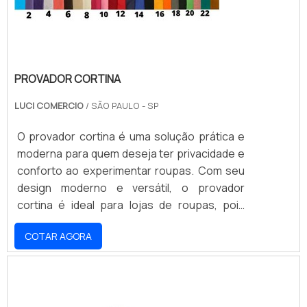
PROVADOR CORTINA
LUCI COMERCIO
/ SÃO PAULO - SP
O provador cortina é uma solução prática e
moderna para quem deseja ter privacidade e
conforto ao experimentar roupas. Com seu
design moderno e versátil, o provador
cortina é ideal para lojas de roupas, pois
oferece aos clientes um ambiente seguro e
COTAR AGORA
aconchegante para experimentar as peças.
Além disso, o provador cortina é fácil de
instalar e limpar, o que torna a experiência de
compra ainda mais agradável.