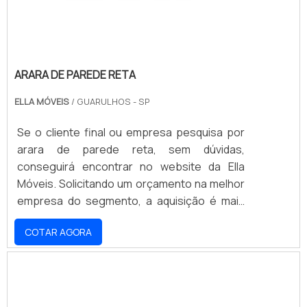
ARARA DE PAREDE RETA
ELLA MÓVEIS
/ GUARULHOS - SP
Se o cliente final ou empresa pesquisa por
arara de parede reta, sem dúvidas,
conseguirá encontrar no website da Ella
Móveis. Solicitando um orçamento na melhor
empresa do segmento, a aquisição é mais
assertiva. Quando o quesito é arara de
COTAR AGORA
parede reta, com a equipe da Ella Móveis
encontrará excelente custo-benefício com
pagamento acessível.MAIS INFORMAÇÕES
RELEVANTES SOBRE A ARARA DE PAREDE
RETAHá muitas maneiras eficientes de