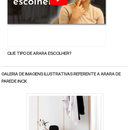
serviços; Responsável; Altamente
qualificada; Inovadora; Segura. REFERÊNCIA
DE QUALIDADE NO SEGMENTONa Luci
Comércio existem as melhores condições
para quem deseja achar o que precisa para
provador cortina. É possível encontrar uma
grande variedade no portfólio como
QUE TIPO DE ARARA ESCOLHER?
manequins e pedestais para manequins.Isso
se deve ao fato de ser comprometida com
os serviços e segura, qualificações
GALERIA DE IMAGENS ILUSTRATIVAS REFERENTE A ARARA DE
possíveis pelo fato de a empresa possuir
PAREDE INOX
escritório de alta qualidade onde são
realizadas as atividades e amplo catálogo de
produtos. Tudo isso, somado a uma equipe
multidisciplinar de consultores associados e
profissionais com vasta experiência nas
diversas áreas de atuação, onde garantem o
sucesso de cada cliente. Aproveite a visita