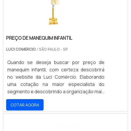
estabelecimento, sempre vis.
PREÇO DE MANEQUIM INFANTIL
LUCI COMERCIO
/ SÃO PAULO - SP
Quando se deseja buscar por preço de
manequim infantil, com certeza descobrirá
no website da Luci Comércio. Elaborando
uma cotação na maior especialista do
segmento e descobrindo a organização mais
competente do ramo. Quando o interesse é
COTAR AGORA
por preço de manequim infantil, com a Luci
Comércio Poderá encontrar proteção e
segurança com pagamento
acessível.INFORMAÇÕES SOBRE PREÇO DE