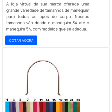
A loja virtual da sua marca oferece uma
grande variedade de tamanhos de manequim
para todos os tipos de corpo. Nossos
tamanhos vão desde o manequim 34 até o
manequim 54, com modelos que se adequam
a todos os estilos e ocasiões. Nossos
COTAR AGORA
produtos são fabricados com materiais de
alta qualidade e resistência, garantindo
conforto e durabilidade. Não perca a
oportunidade de encontrar o manequim ideal
para você e aproveite nossos preços
acessíveis.