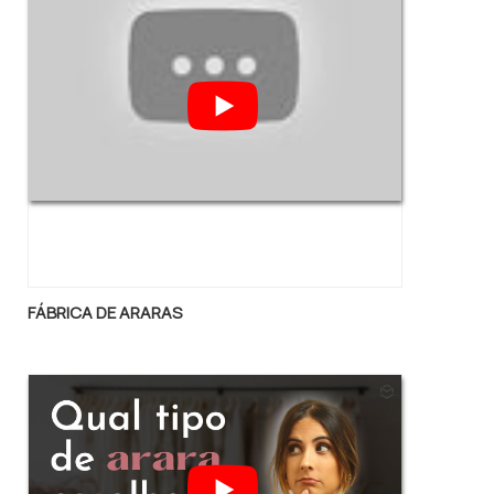
orçamento!.
IMPORTANTES DE PROVADOR
CORTINAQuem quer achar provador cortina
em uma empresa altamente qualificada, se
depara com a Luci Comércio.
Disponibilizando para os clientes manequins
e capas protetoras para roupas, e
oferecendo sempre a melhor opção para o
cliente final.Sem perder o foco em provador
cortina, deve-se descartar empresas que
não tenham produtos e serviços com ótima
qualidade e proteção, pequenos detalhes,
FÁBRICA DE ARARAS
mas de grande valia para saber a
procedência e seriedade da empresa.Há
muitas maneiras eficientes de demonstrar
competência e excelência em uma área de
atuação. Abaixo os motivos pelos quais a
Luci Comércio é líder quando procurar por
provador cortina: Comprometida com os