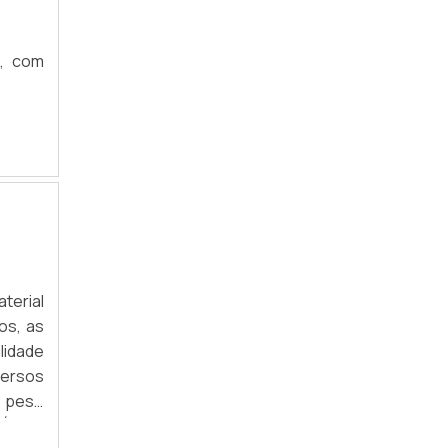
ESTANTE BIBLIOTECA
e, com
GÔNDOLAS DE AÇO PREÇO
GÔNDOLAS PARA LOJA
ESTANTE PARA ESTOQUE
ESTANTE DE ENCAIXE
ESTANTE DE AÇO PARA ESCRITÓRIO
GÔNDOLAS PARA AGROPECUÁRIA
terial
BALCÃO EXPOSITOR DE LOJA
os, as
lidade
BALCÃO EXPOSITOR MDF
versos
BALCÃO EXPOSITOR PARA LOJA DE ROUPAS
o peso
Áreas
ESTANTE DE AÇO 5 PRATELEIRAS