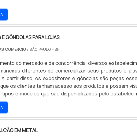
RA
 E GÔNDOLAS PARA LOJAS
AS COMERCIO
/ SÃO PAULO - SP
mento do mercado e da concorrência, diversos estabeleci
aneiras diferentes de comercializar seus produtos e ala
 A partir disso, os expositores e gôndolas são peças esse
r que os clientes tenham acesso aos produtos e possam visu
s tipos e modelos que são disponibilizados pelo estabeleci
sível utilizar essas peças em vitrines, exposições, eve
RA
 próprio estabelecimento, sempre vis.
BALCÃO EM METAL