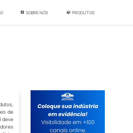
IO
SOBRE NÓS
PRODUTOS
dutos,
res de
l deve
edores