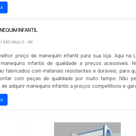
e compra ainda mais agradável.
RA
NEQUIM INFANTIL
O
/ SÃO PAULO - SP
elhor preço de manequim infantil para sua loja. Aqui na L
manequins infantis de qualidade a preços acessíveis. 
o fabricados com materiais resistentes e duráveis, para q
contar com peças de qualidade por muito tempo. Não p
de adquirir manequins infantis a preços competitivos e gara
seus clientes. Aproveite nossas ofertas e compre agora me
RA