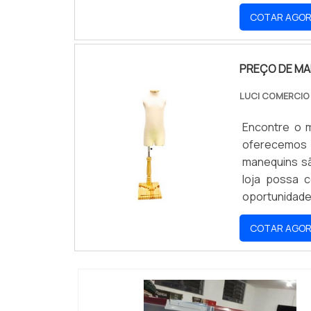
experiência d
COTAR AGO
PREÇO DE MA
LUCI COMERCI
Encontre o m
oferecemos 
manequins sã
loja possa 
oportunidade 
melhor para 
COTAR AGO