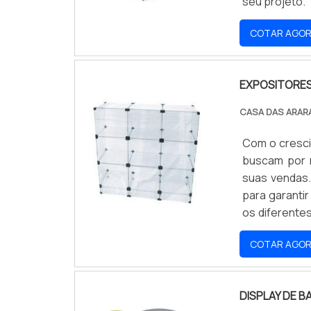
seu projeto.
COTAR AGO
EXPOSITORES
CASA DAS ARAR
Com o cresci
buscam por m
suas vendas.
para garanti
os diferente
Assim, é pos
COTAR AGO
dispostos no
DISPLAY DE 