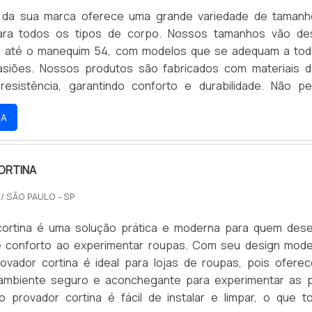
ual da sua marca oferece uma grande variedade de taman
ra todos os tipos de corpo. Nossos tamanhos vão de
 até o manequim 54, com modelos que se adequam a to
asiões. Nossos produtos são fabricados com materiais d
resistência, garantindo conforto e durabilidade. Não p
e de encontrar o manequim ideal para você e aproveite 
RA
íveis.
ORTINA
O
/ SÃO PAULO - SP
cortina é uma solução prática e moderna para quem dese
 e conforto ao experimentar roupas. Com seu design mod
provador cortina é ideal para lojas de roupas, pois ofere
 ambiente seguro e aconchegante para experimentar as 
o provador cortina é fácil de instalar e limpar, o que t