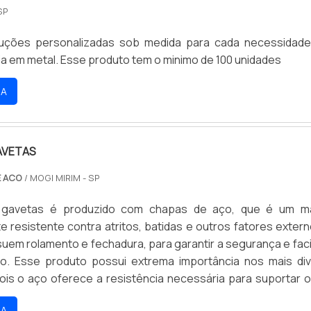
SP
uções personalizadas sob medida para cada necessidad
a em metal. Esse produto tem o minimo de 100 unidades
RA
AVETAS
E ACO
/ MOGI MIRIM - SP
 gavetas é produzido com chapas de aço, que é um ma
 resistente contra atritos, batidas e outros fatores extern
uem rolamento e fechadura, para garantir a segurança e faci
o. Esse produto possui extrema importância nos mais di
ois o aço oferece a resistência necessária para suportar 
dos objetos. Esses locais podem ser: Escritórios; 
RA