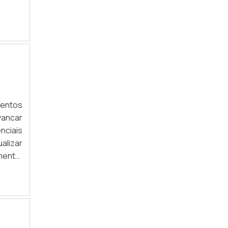
GÔNDOLAS DE AÇO PARA LOJAS
GÔNDOLAS PARA SUPERMERCADO
GÔNDOLAS PDV
ONDE COMPRAR ACESSÓRIOS PARA
EXPOSITORES
mentos
PRATELEIRAS E GÔNDOLAS PARA LOJAS
vancar
nciais
PREÇO DO ACESSÓRIOS PARA EXPOSITORES
alizar
PREÇO DO MANEQUIM DE PLÁSTICO
mento.
ntos e
VALOR DO ACESSÓRIOS PARA EXPOSITORES
PRATELEIRA DE AÇO PARA LOJA
GÔNDOLA DE PAREDE