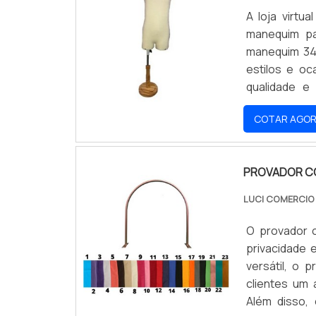
A loja virt
manequim pa
manequim 34
estilos e oc
qualidade e 
oportunidad
COTAR AGO
preços acess
PROVADOR C
LUCI COMERCI
O provador 
privacidade
versátil, o 
clientes um
Além disso, 