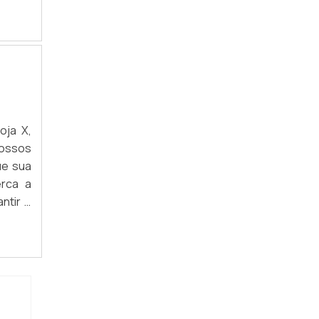
EXPOSITOR CABIDEIRO ARARA
EXPOSITOR CABIDEIRO DE PAREDE
EXPOSITOR PARA LOJA DE MAQUIAGEM
GÔNDOLAS PARA LOJA DE ROUPAS
EMPRESA DE GÔNDOLAS
oja X,
Nossos
EXPOSITOR DE PREÇOS PARA LOJAS
ue sua
erca a
PREÇO DE GÔNDOLAS DE AÇO
ntir o
smo!
GÔNDOLAS DE CENTRO PARA LOJA
PRATELEIRA GÔNDOLA PREÇO
ACESSÓRIOS PARA EXPOSITORES
PRATELEIRAS DE AÇO GÔNDOLAS PREÇO