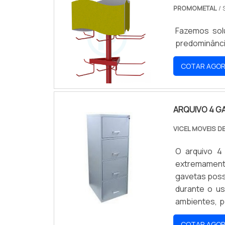
PROMOMETAL
/ 
Fazemos sol
predominânci
COTAR AGO
ARQUIVO 4 G
VICEL MOVEIS D
O arquivo 4
extremamente
gavetas poss
durante o us
ambientes, p
excessivo 
COTAR AGO