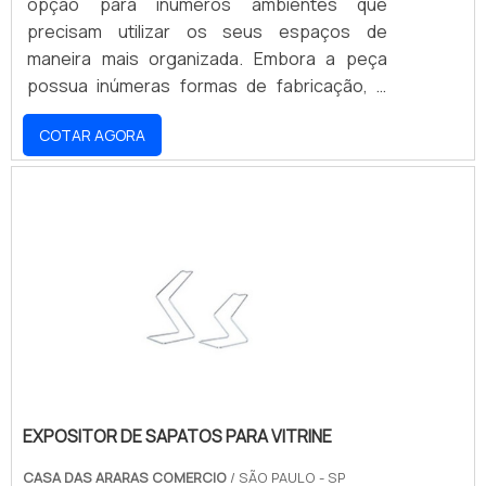
opção para inúmeros ambientes que
precisam utilizar os seus espaços de
maneira mais organizada. Embora a peça
possua inúmeras formas de fabricação, o
modelo em aço carbono é o mais funcional
COTAR AGORA
em diferentes aspectos. ALTA RESISTÊNCIA
CONTRA IMPACTOSQuando produzido em
aço, esse tipo de balcão oferece uma
resistência elevada contra impactos, tendo
em vista que o seu acabamento é realizado
para permitir que o produto seja
anticorrosivo, pois a sua estrutura é.
EXPOSITOR DE SAPATOS PARA VITRINE
CASA DAS ARARAS COMERCIO
/ SÃO PAULO - SP