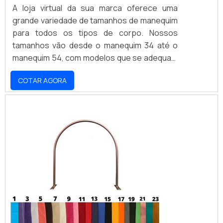
A loja virtual da sua marca oferece uma
grande variedade de tamanhos de manequim
para todos os tipos de corpo. Nossos
tamanhos vão desde o manequim 34 até o
manequim 54, com modelos que se adequam
a todos os estilos e ocasiões. Nossos
COTAR AGORA
produtos são fabricados com materiais de
alta qualidade e resistência, garantindo
conforto e durabilidade. Não perca a
oportunidade de encontrar o manequim ideal
para você e aproveite nossos preços
acessíveis.