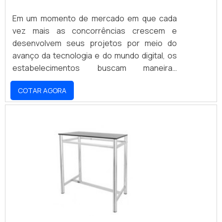
Em um momento de mercado em que cada
vez mais as concorrências crescem e
desenvolvem seus projetos por meio do
avanço da tecnologia e do mundo digital, os
estabelecimentos buscam maneiras
criativas de terem um contato mais direto
COTAR AGORA
com o cliente e apresentar seus produtos de
uma forma mais objetiva.Quando se trata de
lojas de calçados, elas não ficam para trás,
principalmente pelo fato de que esses
estabelecimentos estão constantemente
oferecendo para seus clientes promoções e
lançamentos de itens.