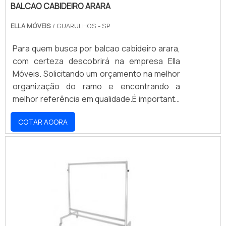
BALCAO CABIDEIRO ARARA
ELLA MÓVEIS
/ GUARULHOS - SP
Para quem busca por balcao cabideiro arara,
com certeza descobrirá na empresa Ella
Móveis. Solicitando um orçamento na melhor
organização do ramo e encontrando a
melhor referência em qualidade.É importante
lembrar que o produto deve sempre ser
COTAR AGORA
adquirido com empresas especializadas no
segmento. Esse tipo de cuidado ajuda a
garantir a qualidade e durabilidade dos
materiais, além de evitar prejuízos com
substituições frequentes de produtos que
não cumprem com suas funções
adequadamente. Assim, é possível poupar
gastos desnecessários.MAIS DETALHES
SOBRE BALCAO CABIDEIRO ARARASe alguém