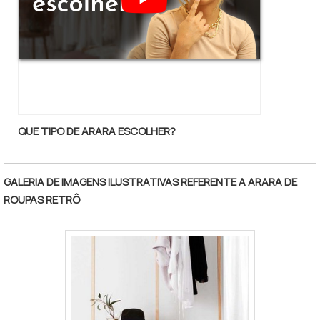
COMPROVADA NO SEGMENTONa Ella Móveis
existe variedade e qualidade quando o
assunto for fabricação de móveis. É possível
encontrar uma grande variedade no portfólio
como araras e provadores com ótima
qualidade e precisão.Com o objetivo de
trazer a satisfação a todos os clientes, a
QUE TIPO DE ARARA ESCOLHER?
empresa entende que seu melhor destaque
é conquistar a confiança de cada um. Tudo
isso só é possível através do investimento
GALERIA DE IMAGENS ILUSTRATIVAS REFERENTE A ARARA DE
em equipamentos modernos e profissionais
ROUPAS RETRÔ
experientes. A Ella Móveis é uma empresa
que tem sido apontada de forma positiva no
segmento pela seriedade e qualidade, que
fecham todo o ciclo de entrega com
excelência para seus parceiros. Saiba mais
solicitando um orçamento!.