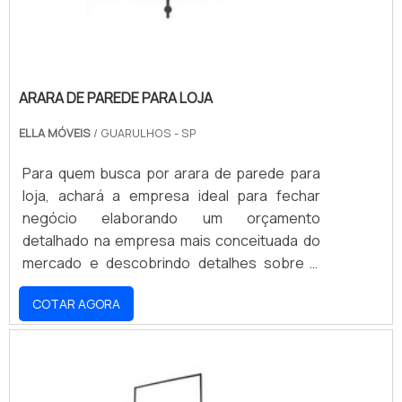
ARARA DE PAREDE PARA LOJA
ELLA MÓVEIS
/ GUARULHOS - SP
Para quem busca por arara de parede para
loja, achará a empresa ideal para fechar
negócio elaborando um orçamento
detalhado na empresa mais conceituada do
mercado e descobrindo detalhes sobre a
líder da área de atuação.ALGUNS DETALHES
COTAR AGORA
SOBRE A ARARA DE PAREDE PARA LOJAQuem
procura por arara de parede para loja em
uma empresa comprometida com os
serviços, acha a Ella Móveis. Com grande
know-how focado em araras, cabides e