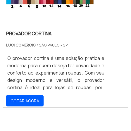
PROVADOR CORTINA
LUCI COMERCIO
/ SÃO PAULO - SP
O provador cortina é uma solução prática e
moderna para quem deseja ter privacidade e
conforto ao experimentar roupas. Com seu
design moderno e versátil, o provador
cortina é ideal para lojas de roupas, pois
oferece aos clientes um ambiente seguro e
COTAR AGORA
aconchegante para experimentar as peças.
Além disso, o provador cortina é fácil de
instalar e limpar, o que torna a experiência de
compra ainda mais agradável.