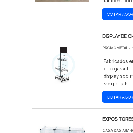
também porq
IMPORTANTES
COTAR AGO
área de circ
e sempre li
agropecuária
DISPLAY DE 
visibilidade
produto: Prod
PROMOMETAL
/ 
são prestat
QUALIDADEA V
Fabricados e
fabricantes 
eles garante
capaz de pr
display sob 
convencional,
seu projeto.
COTAR AGO
EXPOSITORES
CASA DAS ARAR