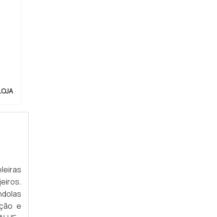
ACESSÓRIOS PARA EXPOSITORES SP
COMPRAR ACESSÓRIOS PARA EXPOSITORES
DISTRIBUIDORES DE ACESSÓRIOS PARA
EXPOSITORES
EMPRESA DE ACESSÓRIOS PARA
EXPOSITORES
LOJA
EXPOSITOR DE LOJA DE ROUPA SP
EXPOSITOR DE SAPATOS PARA VITRINE SP
EXPOSITORES E GÔNDOLAS PARA LOJAS EM
SP
leiras
FÁBRICA DE ACESSÓRIOS PARA
eiros.
EXPOSITORES
ndolas
FORNECEDOR DE ACESSÓRIOS PARA
ação e
EXPOSITORES