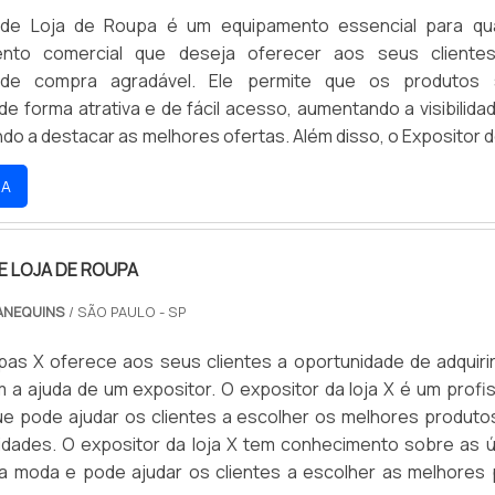
 de Loja de Roupa é um equipamento essencial para qu
ento comercial que deseja oferecer aos seus cliente
 de compra agradável. Ele permite que os produtos 
e forma atrativa e de fácil acesso, aumentando a visibilida
ndo a destacar as melhores ofertas. Além disso, o Expositor d
um investimento de baixo custo que pode ajudar a aumen
RA
tabilidade da loja.
E LOJA DE ROUPA
ANEQUINS
/ SÃO PAULO - SP
upas X oferece aos seus clientes a oportunidade de adquiri
 a ajuda de um expositor. O expositor da loja X é um profis
que pode ajudar os clientes a escolher os melhores produto
dades. O expositor da loja X tem conhecimento sobre as ú
a moda e pode ajudar os clientes a escolher as melhores