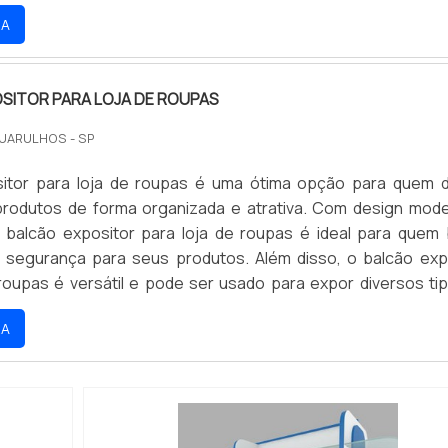
rda-roupa. Além disso, o expositor da loja X também pode of
RA
obre como combinar as peças para criar looks moder
SITOR PARA LOJA DE ROUPAS
GUARULHOS - SP
sitor para loja de roupas é uma ótima opção para quem 
rodutos de forma organizada e atrativa. Com design mod
o balcão expositor para loja de roupas é ideal para quem
e segurança para seus produtos. Além disso, o balcão exp
 roupas é versátil e pode ser usado para expor diversos ti
camisetas, calças, vestidos e acessórios.
RA