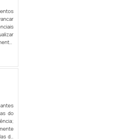
ESTANTE BIBLIOTECA
mentos
vancar
GÔNDOLAS DE AÇO PREÇO
nciais
GÔNDOLAS PARA LOJA
alizar
mento.
ESTANTE PARA ESTOQUE
ntos e
ESTANTE DE ENCAIXE
ESTANTE DE AÇO PARA ESCRITÓRIO
GÔNDOLAS PARA AGROPECUÁRIA
BALCÃO EXPOSITOR DE LOJA
cantes
BALCÃO EXPOSITOR MDF
cas do
ência;
BALCÃO EXPOSITOR PARA LOJA DE ROUPAS
amente
las de
ESTANTE DE AÇO 5 PRATELEIRAS