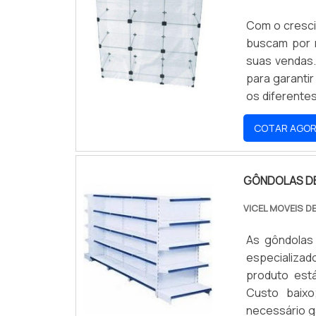
Com o cresci
buscam por m
suas vendas.
para garanti
os diferente
Assim, é pos
COTAR AGO
dispostos no
GÔNDOLAS D
VICEL MOVEIS D
As gôndolas
especializad
produto está
Custo baixo
necessário g