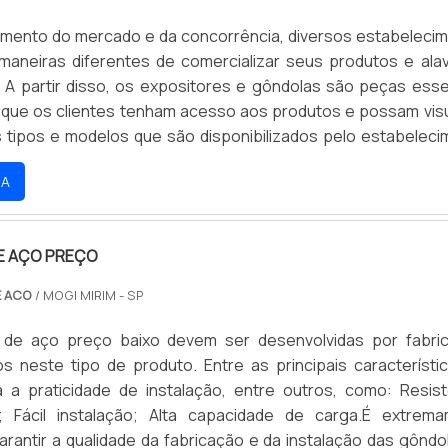
mento do mercado e da concorrência, diversos estabeleci
aneiras diferentes de comercializar seus produtos e ala
 A partir disso, os expositores e gôndolas são peças esse
r que os clientes tenham acesso aos produtos e possam visu
s tipos e modelos que são disponibilizados pelo estabeleci
sível utilizar essas peças em vitrines, exposições, eve
RA
 próprio estabelecimento, sempre vis.
E AÇO PREÇO
E ACO
/ MOGI MIRIM - SP
 de aço preço baixo devem ser desenvolvidas por fabri
os neste tipo de produto. Entre as principais característi
 a praticidade de instalação, entre outros, como: Resist
; Fácil instalação; Alta capacidade de carga.É extrem
arantir a qualidade da fabricação e da instalação das gôndo