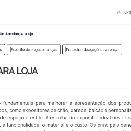
INÍC
or de meias para loja
es
Expositor de preços para lojas
Prateleiras de aço gôndolas preço
ARA LOJA
o fundamentais para melhorar a apresentação dos prod
ipos, como expositores de chão, parede, balcão e personali
e espaço e estilo. A escolha do expositor ideal deve le
 a funcionalidade, o material e o custo. Os principais bene