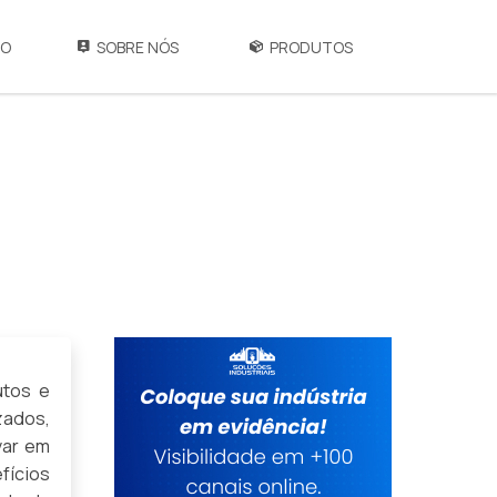
IO
SOBRE NÓS
PRODUTOS
utos e
zados,
var em
fícios