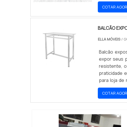
para seu gua
COTAR AGO
conselhos s
elegantes.
BALCÃO EXPO
ELLA MÓVEIS
/ 
Balcão expo
expor seus p
resistente, 
praticidade 
para loja de
roupas, como 
COTAR AGO