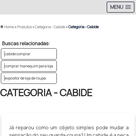
MENU
Home
»
Produtos
»
Categoria - Cabide
»
Categoria - Cabide
Buscas relacionadas:
cabide comprar
comprar manequim para loja
expositor de loja de roupa
CATEGORIA - CABIDE
Já reparou como um objeto simples pode mudar a
sensação do seu guarda-roupa? Um cabide é a peça