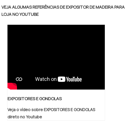
suportando pesos de aproximadamente
30kg dependendo do tipo. A presença de
VEJA ALGUMAS REFERÊNCIAS DE EXPOSITOR DE MADEIRA PARA
peças de aço também confere ao produto
LOJA NO YOUTUBE
durabilidade, principalmente contra a
corrosão. Existem, no entanto, algumas
peculiaridades na fabricação da.
EXPOSITORES E GONDOLAS
Veja o vídeo sobre EXPOSITORES E GONDOLAS
direto no Youtube