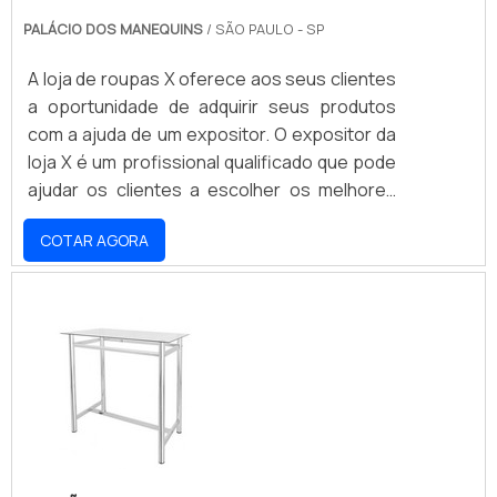
PALÁCIO DOS MANEQUINS
/ SÃO PAULO - SP
A loja de roupas X oferece aos seus clientes
a oportunidade de adquirir seus produtos
com a ajuda de um expositor. O expositor da
loja X é um profissional qualificado que pode
ajudar os clientes a escolher os melhores
produtos para suas necessidades. O
COTAR AGORA
expositor da loja X tem conhecimento sobre
as últimas tendências da moda e pode ajudar
os clientes a escolher as melhores peças
para seu guarda-roupa. Além disso, o
expositor da loja X também pode oferecer
conselhos sobre como combinar as peças
para criar looks modernos e elegantes.