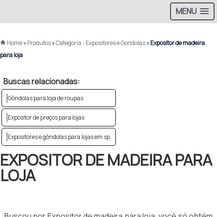
MENU
Home
»
Produtos
»
Categoria - Expositores e Gondolas
»
Expositor de madeira
para loja
Buscas relacionadas:
Gôndolas para loja de roupas
Expositor de preços para lojas
Expositores e gôndolas para lojas em sp
EXPOSITOR DE MADEIRA PARA
LOJA
Buscou por Expositor de madeira para loja, você só obtém