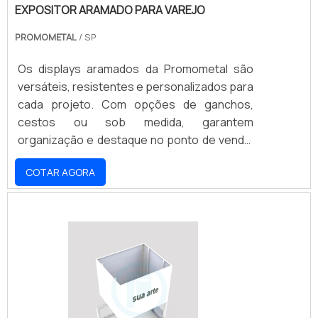
EXPOSITOR ARAMADO PARA VAREJO
PROMOMETAL
/ SP
Os displays aramados da Promometal são
versáteis, resistentes e personalizados para
cada projeto. Com opções de ganchos,
cestos ou sob medida, garantem
organização e destaque no ponto de venda,
sempre alinhados à identidade visual da sua
COTAR AGORA
marca. Ideais para diversos segmentos do
varejo, oferecem durabilidade e exposição
estratégica, impulsionando as vendas.
Desenvolvemos soluções que otimizam seu
espaço e valorizam seus produtos. Solicite
um orçamento e transforme seu PDV com a
Promometal!