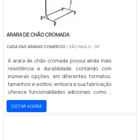
ARARA DE CHÃO CROMADA
CASA DAS ARARAS COMERCIO
/ SÃO PAULO - SP
A arara de chão cromada possui ainda mais
resistência e durabilidade, contando com
inúmeras opções, em diferentes formatos,
tamanhos e estilos, embora a sua fabricação
oferece funcionalidades adicionais, como a
possibilidade de regulagem, para que a peça
COTAR AGORA
se ajuste perfeitamente ao ambiente. Por
serem desenvolvidas para ficarem no chão,
as araras também se diferenciam com
relação à sua base, composta de pés
fabricados em PVC ou plástico ABS, com