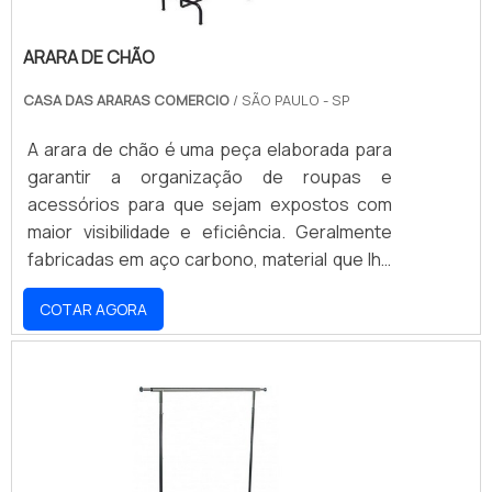
ARARA DE CHÃO
CASA DAS ARARAS COMERCIO
/ SÃO PAULO - SP
A arara de chão é uma peça elaborada para
garantir a organização de roupas e
acessórios para que sejam expostos com
maior visibilidade e eficiência. Geralmente
fabricadas em aço carbono, material que lhe
confere a mais alta resistência e
COTAR AGORA
durabilidade, são facilmente aplicadas em
qualquer ambiente, pois sua altura,
comprimento e largura possibilitam o seu
uso mesmo em lugares com pouco espaço.
PROPORCIONAM MAIS ESTABILIDADE
DURANTE O USOPor ser um produto que se
mantém no chão, as araras são fabr.