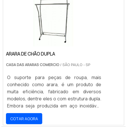
SOBRE O PRODUTOO primeiro critério a se
investigar é se a empresa responsável pela
comercialização dos man.
ARARA DE CHÃO DUPLA
CASA DAS ARARAS COMERCIO
/ SÃO PAULO - SP
O suporte para peças de roupa, mais
conhecido como arara, é um produto de
muita eficiência, fabricado em diversos
modelos, dentre eles o com estrutura dupla.
Embora seja produzida em aço inoxidável,
cromado ou não, a versão com barra dupla
COTAR AGORA
oferece excelente resistência de uso,