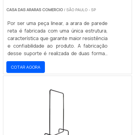
CASA DAS ARARAS COMERCIO
/ SÃO PAULO - SP
Por ser uma peça linear, a arara de parede
reta é fabricada com uma única estrutura,
característica que garante maior resistência
e confiabilidade ao produto. A fabricação
desse suporte é realizada de duas formas
diferentes, com o uso de aço carbono ou
COTAR AGORA
ferro, ambos possibilitando o mais alto
desempenho de suas funções, embora cada
modelo conte com pequenas diferenças.
Dependendo da necessidade de cada
consumidor, essas características são
fundamentais para a escolha da melhor
opção. Veja quais s.