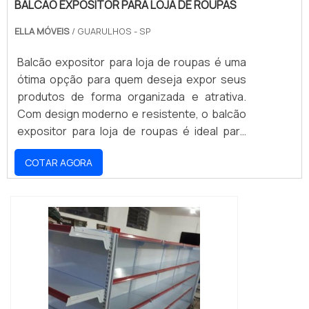
BALCÃO EXPOSITOR PARA LOJA DE ROUPAS
ELLA MÓVEIS
/ GUARULHOS - SP
Balcão expositor para loja de roupas é uma
ótima opção para quem deseja expor seus
produtos de forma organizada e atrativa.
Com design moderno e resistente, o balcão
expositor para loja de roupas é ideal para
quem busca praticidade e segurança para
COTAR AGORA
seus produtos. Além disso, o balcão
expositor para loja de roupas é versátil e
pode ser usado para expor diversos tipos de
roupas, como camisetas, calças, vestidos e
acessórios.