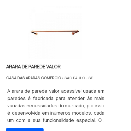
necessidade de maneira precisa.Por ser uma
peça fabricada em diferentes tamanhos, é
importante saber cremalheira onde comprar,
e que o produto esteja exatamente de
acordo com as suas expectativas.
ARARA DE PAREDE VALOR
CASA DAS ARARAS COMERCIO
/ SÃO PAULO - SP
A arara de parede valor acessível usada em
paredes é fabricada para atender às mais
variadas necessidades do mercado, por isso
é desenvolvida em inúmeros modelos, cada
um com a sua funcionalidade especial. Os
materiais utilizados em sua produção são o