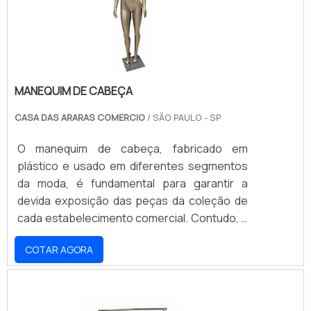
Promometal!
MANEQUIM DE CABEÇA
CASA DAS ARARAS COMERCIO
/ SÃO PAULO - SP
O manequim de cabeça, fabricado em
plástico e usado em diferentes segmentos
da moda, é fundamental para garantir a
devida exposição das peças da coleção de
cada estabelecimento comercial. Contudo, é
importante que os lojistas contem com
COTAR AGORA
parcerias confiáveis e vantajosas para o
fornecimento desses expositores tão
importantes em vitrines ou mesmo na parte
de dentro das lojas. MAIS INFORMAÇÕES