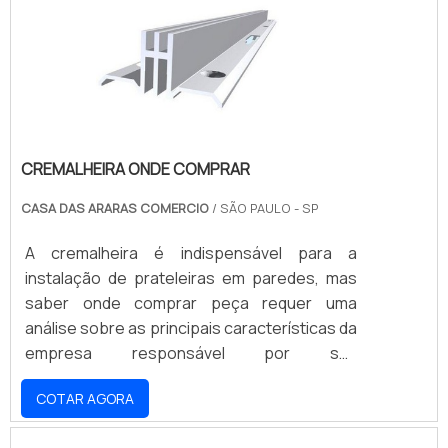
rodas compostas do mesmo material
plástico. Depende.
CREMALHEIRA ONDE COMPRAR
CASA DAS ARARAS COMERCIO
/ SÃO PAULO - SP
A cremalheira é indispensável para a
instalação de prateleiras em paredes, mas
saber onde comprar peça requer uma
análise sobre as principais características da
empresa responsável por sua
comercialização. Antes de qualquer coisa, é
COTAR AGORA
importante avaliar se fornecedora de
cremalheira é capaz de atender sua