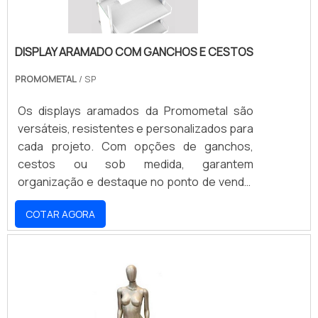
DISPLAY ARAMADO COM GANCHOS E CESTOS
PROMOMETAL
/ SP
Os displays aramados da Promometal são
versáteis, resistentes e personalizados para
cada projeto. Com opções de ganchos,
cestos ou sob medida, garantem
organização e destaque no ponto de venda,
sempre alinhados à identidade visual da sua
COTAR AGORA
marca. Ideais para diversos segmentos do
varejo, oferecem durabilidade e exposição
estratégica, impulsionando as vendas.
Desenvolvemos soluções que otimizam seu
espaço e valorizam seus produtos. Solicite
um orçamento e transforme seu PDV com a