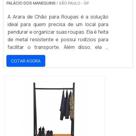
PALÁCIO DOS MANEQUINS
/ SÃO PAULO - SP
A Arara de Chão para Roupas é a solução
ideal para quem precisa de um local para
pendurar e organizar suas roupas. Ela é feita
de metal resistente e possui rodízios para
facilitar o transporte. Além disso, ela é
compacta e possui um design moderno, que
COTAR AGORA
se encaixa em qualquer ambiente. Com ela,
você pode pendurar e organizar suas roupas
de forma prática e eficiente.