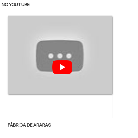
serviços, acha a Ella Móveis. Com grande
NO YOUTUBE
know-how focado em araras, cabides e
mesas, a companhia garante a satisfação da
venda à entrega final, com foco total na
qualidade.Discorrendo ainda sobre arara de
parede para loja, deve-se ter a exatidão em
orçar com empresas que prezam por
produtos e serviços que tenham ótima
qualidade e eficiência, detalhes que passam
despercebidos e podem gerar prejuízo
futuros para os clientes.Existem muitas
formas diferentes de demonstrar
conhecimento e autoridade em uma área de
atuação. Os motivos pelos quais a Ella
Móveis é a escolha certa sempre que
precisar de arara de parede para loja:
FÁBRICA DE ARARAS
Colaboradores proativos; Profissionais com
vasta experiência na área; Trabalhadores de