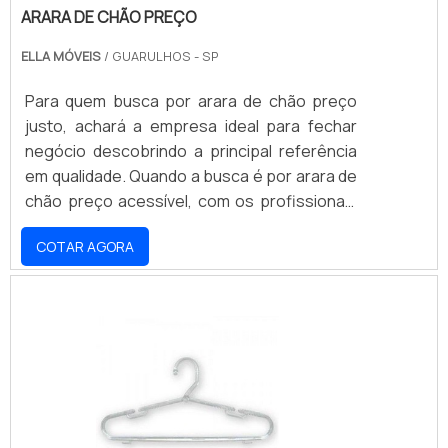
ARARA DE CHÃO PREÇO
ELLA MÓVEIS
/ GUARULHOS - SP
Para quem busca por arara de chão preço
justo, achará a empresa ideal para fechar
negócio descobrindo a principal referência
em qualidade. Quando a busca é por arara de
chão preço acessível, com os profissionais
da Ella Móveis irá encontrar proteção com
COTAR AGORA
pagamento acessível.ARARA DE CHÃO
PREÇO JUSTO E ACESSÍVELHá muitas
maneiras eficientes de demonstrar
competência e excelência em uma área de
atuação. A Ella Móveis objetiva sua energia
em criar para cada cliente uma estrutura
com: Escritório de alta qualidade onde são
realizadas as atividades; Estrutura