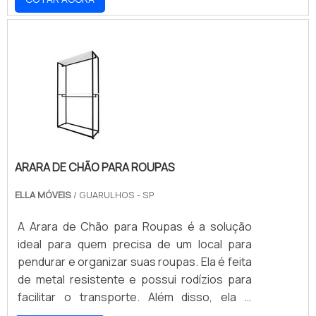
e elegante se encaixa em qualquer ambiente,
tornando-se um ótimo investimento para
lojas e comércios.
ARARA DE CHÃO PARA ROUPAS
ELLA MÓVEIS
/ GUARULHOS - SP
A Arara de Chão para Roupas é a solução
ideal para quem precisa de um local para
pendurar e organizar suas roupas. Ela é feita
de metal resistente e possui rodízios para
facilitar o transporte. Além disso, ela é
compacta e possui um design moderno, que