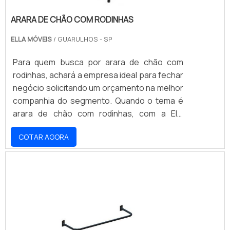
ARARA DE CHÃO COM RODINHAS
ELLA MÓVEIS
/ GUARULHOS - SP
Para quem busca por arara de chão com
rodinhas, achará a empresa ideal para fechar
negócio solicitando um orçamento na melhor
companhia do segmento. Quando o tema é
arara de chão com rodinhas, com a Ella
Móveis alcançará precisão com
COTAR AGORA
comprometimento com os resultados dos
clientes.DIFERENCIAIS IMPORTANTES DA
ARARA DE CHÃO COM RODINHASHá muitas
maneiras eficientes de demonstrar
competência e excelência em uma área de
atuação. A Ella Móveis objetiva sua energia
em criar aos parceiros uma estrutura com:
Escritório de alta qualidade onde são