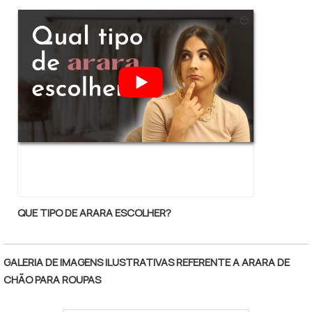
alta qualidade; Escritório de alta qualidade
onde são realizadas as atividades;
Tecnologia de ponta; Equipamentos de
última geração. GARANTIA DE QUALIDADE
COMPROVADAApenas na Ella Móveis existe
variedade e qualidade quando o assunto for
arara de parede para loja. É sempre a opção
mais confiável, disponibilizando itens como
balcões e provadores.Tudo isso por ser
comprometida com os serviços e inovadora,
qualificações construídas por focar suas
ações no resultado final, tendo escritório de
QUE TIPO DE ARARA ESCOLHER?
alta qualidade onde são realizadas as
atividades e equipamentos de última
geração. Tudo isso, somado a uma equipe
GALERIA DE IMAGENS ILUSTRATIVAS REFERENTE A ARARA DE
com colaboradores proativos e profissionais
CHÃO PARA ROUPAS
com vasta experiência na área, comprova
sua essência de trazer o melhor para todos