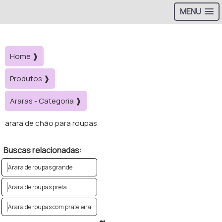
MENU
Home ❱
Produtos ❱
Araras - Categoria ❱
arara de chão para roupas
Buscas relacionadas:
Arara de roupas grande
Arara de roupas preta
Arara de roupas com prateleira