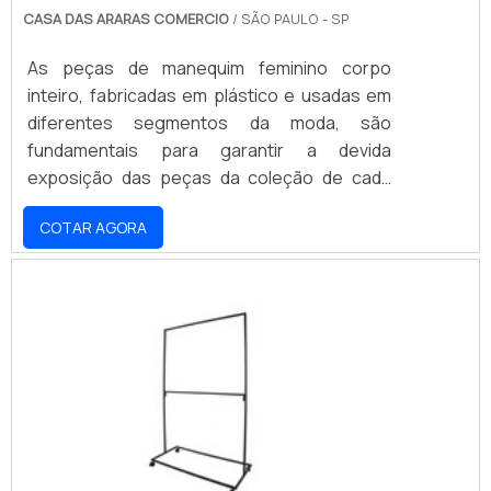
CASA DAS ARARAS COMERCIO
/ SÃO PAULO - SP
As peças de manequim feminino corpo
inteiro, fabricadas em plástico e usadas em
diferentes segmentos da moda, são
fundamentais para garantir a devida
exposição das peças da coleção de cada
estabelecimento comercial. Contudo, é
COTAR AGORA
importante que os lojistas contem com
parcerias confiáveis e vantajosas para
comprar manequim para loja. O primeiro
critério a se investigar é se a empresa
responsável pela comercialização dos
manequins oferece variedade, visto que a
necessidade das lojas vai muito além do.