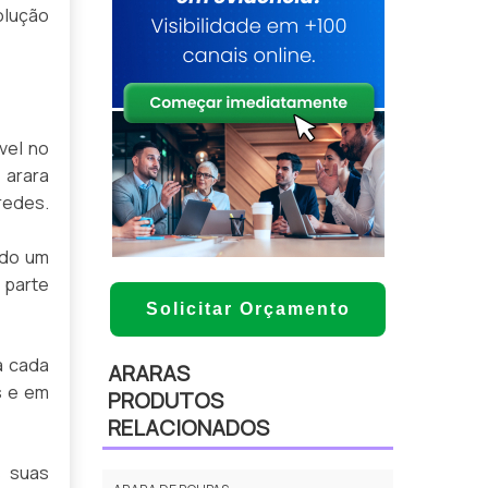
olução
vel no
 arara
redes.
ndo um
 parte
Solicitar Orçamento
a cada
ARARAS
s e em
PRODUTOS
RELACIONADOS
s suas