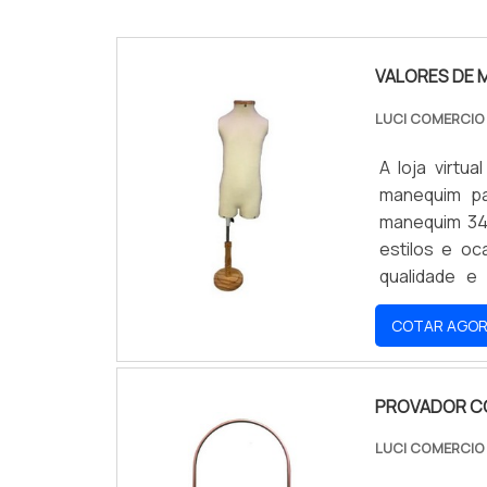
VALORES DE 
LUCI COMERCI
A loja virt
manequim pa
manequim 34
estilos e oc
qualidade e 
oportunidad
COTAR AGO
preços acess
PROVADOR C
LUCI COMERCI