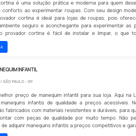
cortina é uma solução prática e moderna para quem dese
 e conforto ao experimentar roupas. Com seu design mod
provador cortina é ideal para lojas de roupas, pois ofere
 ambiente seguro e aconchegante para experimentar as 
o provador cortina é fácil de instalar e limpar, o que t
e compra ainda mais agradável.
RA
NEQUIM INFANTIL
O
/ SÃO PAULO - SP
elhor preço de manequim infantil para sua loja. Aqui na L
manequins infantis de qualidade a preços acessíveis. 
o fabricados com materiais resistentes e duráveis, para q
contar com peças de qualidade por muito tempo. Não p
de adquirir manequins infantis a preços competitivos e gara
seus clientes. Aproveite nossas ofertas e compre agora me