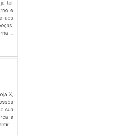
ARARA DE ROUPAS RETRÔ
ja ter
erno e
ARARA DE ROUPAS SUSPENSA
ce aos
peças.
ARARA DE ROUPAS VINTAGE
orna a
ARARA MÓVEL PARA LOJA
ARARA DE ROUPAS PEQUENA
ARARA DE ROUPAS SIMPLES
ARARA DE PAREDE INCLINADA
FÁBRICA DE ARARA DE ROUPAS
oja X,
Nossos
ARARA DE CHÃO PARA LOJA SP
ue sua
ARARA DE PENDURAR ROUPA SP
erca a
ntir o
ARARA DE ROUPAS PAREDE SP
smo!