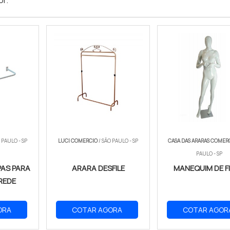
or
.
 PAULO - SP
LUCI COMERCIO
/ SÃO PAULO - SP
CASA DAS ARARAS COMER
PAULO - SP
PAS PARA
ARARA DESFILE
MANEQUIM DE F
REDE
ORA
COTAR AGORA
COTAR AGOR