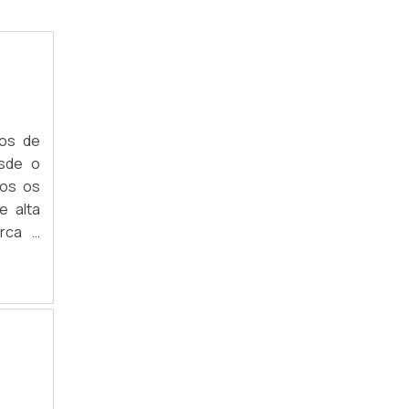
ARARA FIXA DE PAREDE
ARARAS DE PAREDE PARA LOJA DE ROUPAS
ARARA DE PAREDE PARA QUARTO
hos de
ARARA DE ROUPAS BRANCA
sde o
ARARA DE ROUPAS PRETA
dos os
e alta
ARARA CABIDEIRO DE PAREDE
erca a
nossos
ARARA DE ROUPAS COMPRAR
ARARA DE ROUPAS INOX
ARARA CROMADA PARA LOJA
ARARA DE ROUPAS REDONDA