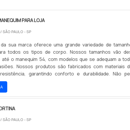
MANEQUIM PARA LOJA
O
/ SÃO PAULO - SP
ual da sua marca oferece uma grande variedade de taman
ra todos os tipos de corpo. Nossos tamanhos vão de
 até o manequim 54, com modelos que se adequam a to
asiões. Nossos produtos são fabricados com materiais d
resistência, garantindo conforto e durabilidade. Não p
e de encontrar o manequim ideal para você e aproveite 
RA
íveis.
ORTINA
O
/ SÃO PAULO - SP