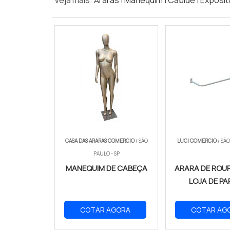
Veja mais:
Araras
|
Manequim
|
Cabide
|
Exposit
CASA DAS ARARAS COMERCIO
/ SÃO
LUCI COMERCIO
/ SÃO
PAULO - SP
MANEQUIM DE CABEÇA
ARARA DE ROU
LOJA DE PA
COTAR AGORA
COTAR AG