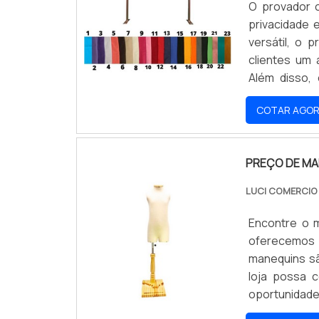
O provador 
privacidade
versátil, o 
clientes um
Além disso, 
experiência d
COTAR AGO
PREÇO DE MA
LUCI COMERCI
Encontre o m
oferecemos 
manequins sã
loja possa 
oportunidade 
melhor para 