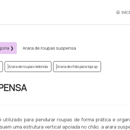
INÍC
goria ❱
Arara de roupas suspensa
Arara de roupas redonda
Arara de chão para loja sp
SPENSA
 utilizado para pendurar roupas de forma prática e organ
ssuem uma estrutura vertical apoiada no chão, a arara susp