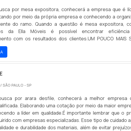
usca por mesa expositora, conhecerá a empresa que é lí
tando por meio da própria empresa e conhecendo a organ
ente do ramo. Quando a questão é mesa expositora, c
res da Ella Móveis é possível encontrar eficiênci
ento com os resultados dos clientes.UM POUCO MAIS 
ORAHá muitas maneiras eficientes de demonstrar competê
RA
em sua área de atuação. A Ella Móveis foca seus esfor
estrutura com: Tecnologia de ponta; Escritório de alta qua
izadas as atividades; Amplo portfólio. Tudo para se certific
E
sa expositora com precisão. Sem trocar o foco sobre
na essência da empresa, a mesma deve prezar pelos prod
/ SÃO PAULO - SP
 ótima qualidade e proteção, características simples, m
mprometimento da empresa com seus clientes.Isso tudo é a
usca por arara desfile, conhecerá a melhor empresa 
Ella Móveis é responsável quando se trata de empresas do se
alificada. Elaborando uma cotação por meio da maior empr
o de móveis. A empresa objetiva sempre a qualidade fina
cendo a líder em qualidade.É importante lembrar que o p
do cliente com parcerias duradouras. Conta com colabor
uirido com empresas especializadas. Esse tipo de cuidado a
e terão o maior prazer em auxiliar com suas dúvidas.QUA
alidade e durabilidade dos materiais, além de evitar prejuíz