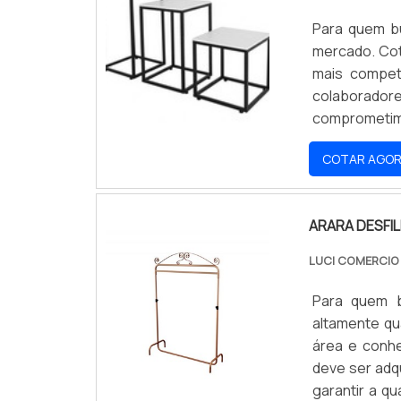
Para quem b
mercado. Co
mais compet
colaborado
comprometim
MESA EXPOSIT
COTAR AGO
excelência 
oferecer um 
onde são real
ARARA DESFIL
se tenha me
expositora, 
LUCI COMERCIO
serviços com
mostram o co
Para quem b
pela qual a 
altamente qu
de fabricaçã
área e conhe
fidelização 
deve ser adq
proativos qu
garantir a qu