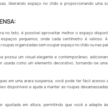
nsas, liberando espaço no chão e proporcionando uma s
ENSA:
a no teto, é possível aproveitar melhor o espaço disponí
m espaços pequenos, onde cada centímetro é valioso. A
 roupas organizadas sem ocupar espaço no chão ou nas pa
sa possui um visual elegante e contemporâneo, adiciona
ser usada como um elemento decorativo, tornando-se uma
upas em uma arara suspensa, você pode ter fácil acesso 
pções disponíveis e ajuda a manter as roupas desamassada
er ajustada em altura, permitindo que você a adapte à