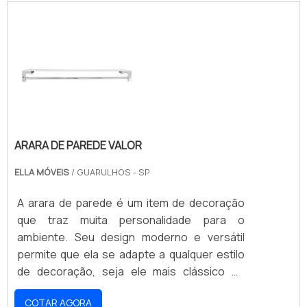
para pendurar roupas, toalhas, acessórios e
muito mais. Seu preço acessível e sua
durabilidade tornam a Arara de Parede uma
ótima opção para quem deseja economizar e
ter um produto de qualidade.
ARARA DE PAREDE VALOR
ELLA MÓVEIS
/ GUARULHOS - SP
A arara de parede é um item de decoração
que traz muita personalidade para o
ambiente. Seu design moderno e versátil
permite que ela se adapte a qualquer estilo
de decoração, seja ele mais clássico ou
contemporâneo. Além disso, ela é uma ótima
COTAR AGORA
opção para quem deseja economizar