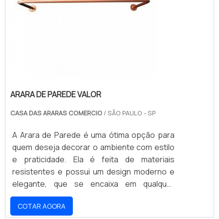
ARARA DE PAREDE VALOR
CASA DAS ARARAS COMERCIO
/ SÃO PAULO - SP
A Arara de Parede é uma ótima opção para
quem deseja decorar o ambiente com estilo
e praticidade. Ela é feita de materiais
resistentes e possui um design moderno e
elegante, que se encaixa em qualquer
decoração. Além disso, a Arara de Parede é
COTAR AGORA
extremamente versátil, pois pode ser usada