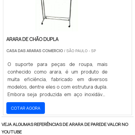
especial. Além d.
nossos consultores e solicite um
orçamento!.
ARARA DE CHÃO DUPLA
CASA DAS ARARAS COMERCIO
/ SÃO PAULO - SP
O suporte para peças de roupa, mais
conhecido como arara, é um produto de
muita eficiência, fabricado em diversos
modelos, dentre eles o com estrutura dupla.
Embora seja produzida em aço inoxidável,
cromado ou não, a versão com barra dupla
COTAR AGORA
oferece excelente resistência de uso,
suportando pesos de aproximadamente
30kg dependendo do tipo. A presença de
VEJA ALGUMAS REFERÊNCIAS DE ARARA DE PAREDE VALOR NO
peças de aço também confere ao produto
YOUTUBE