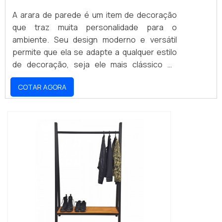
A arara de parede é um item de decoração
que traz muita personalidade para o
ambiente. Seu design moderno e versátil
permite que ela se adapte a qualquer estilo
de decoração, seja ele mais clássico ou
contemporâneo. Além disso, ela é uma ótima
COTAR AGORA
opção para quem deseja economizar
espaço, pois é prática e ocupa pouco lugar.
Seu design moderno e elegante também
ajuda a valorizar o ambiente, tornando-o
mais aconchegante e bonito.