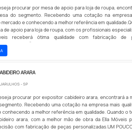
seja procurar por mesa de apoio para loja de roupa, encont
resa do segmento. Recebendo uma cotação na empresa
do mercado e conhecendo a melhor referência em qualidade.
 de apoio para loja de roupa, com os profissionais especial
veis receberá ótima qualidade com fabricação de 
das.INFORMAÇÕES sOBRE MESA DE APOIO PARA LOJA DE RO
RA
ras eficientes de demonstrar competência e excelência 
ção. A Ella Móveis foca seus esforços em oferecer um est
io de alta qualidade onde são realizadas as atividades; Tecn
ABIDEIRO ARARA
uipamentos de última geração. Tudo para garantir mesa de
 roupa com precisão. Sem trocar o foco sobre mesa de apoi
UARULHOS - SP
pa, sempre deve-se buscar uma empresa que tenha prod
 ótima qualidade e precisão, pontos importantes que ficam d
seja procurar por expositor cabideiro arara, encontrará a 
nto de empresas que visam apenas o lucro, deixando a desej
segmento. Recebendo uma cotação na empresa mais quali
es.Isso tudo é a razão pela qual a Ella Móveis é comprometi
 conhecendo a melhor referência em qualidade. Quando o 
quando falamos do segmento de fabricação de móveis. A e
bideiro arara, com a melhor mão de obra da Ella Móveis 
ntir tudo que há de mais atual para garantir a qualidade fina
recisão com fabricação de peças personalizadas.UM POUC