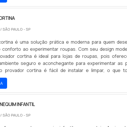
ORTINA
O
/ SÃO PAULO - SP
cortina é uma solução prática e moderna para quem dese
 e conforto ao experimentar roupas. Com seu design mod
provador cortina é ideal para lojas de roupas, pois ofere
 ambiente seguro e aconchegante para experimentar as 
o provador cortina é fácil de instalar e limpar, o que t
e compra ainda mais agradável.
RA
NEQUIM INFANTIL
O
/ SÃO PAULO - SP