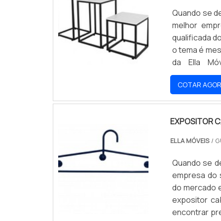
Quando se de
melhor emp
qualificada 
o tema é mesa
da Ella Mó
personaliza
COTAR AGO
muitas manei
área de atua
com: Escritór
EXPOSITOR C
de ponta; Eq
para loja de
ELLA MÓVEIS
/ G
loja de rou
serviços com
Quando se de
no planejame
empresa do 
outros fator
do mercado e
os serviços 
expositor ca
objetiva gara
encontrar p