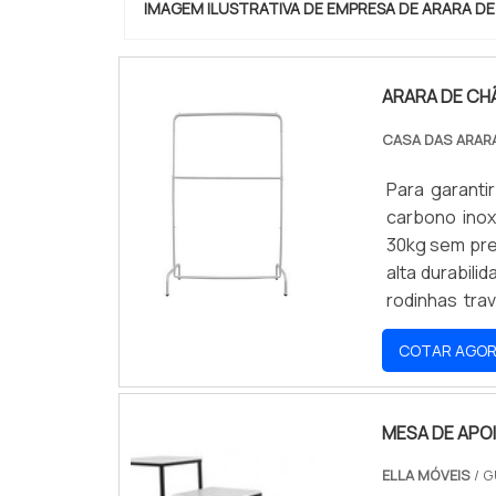
IMAGEM ILUSTRATIVA DE EMPRESA DE ARARA D
ARARA DE CH
CASA DAS ARAR
Para garanti
carbono ino
30kg sem prej
alta durabil
rodinhas tra
mesmo quand
COTAR AGO
Pesando no má
MESA DE APOI
ELLA MÓVEIS
/ G