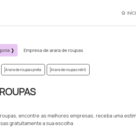
INÍC
goria ❱
Empresa de arara de roupas
Arara de roupas preta
Arara de roupas retrô
 ROUPAS
 roupas, encontre as melhores empresas, receba uma estim
sas gratuitamente a sua escolha