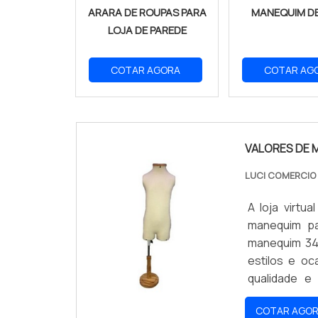
ARARA DE ROUPAS PARA
MANEQUIM DE
LOJA DE PAREDE
COTAR AGORA
COTAR AG
VALORES DE 
LUCI COMERCI
A loja virt
manequim pa
manequim 34
estilos e oc
qualidade e 
oportunidad
COTAR AGO
preços acess