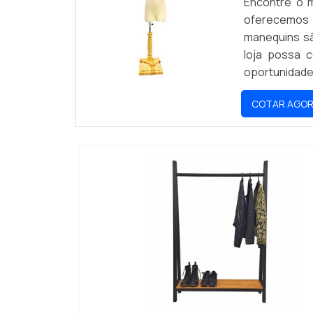
Encontre o m
oferecemos 
manequins sã
loja possa 
oportunidade 
melhor para 
COTAR AGO