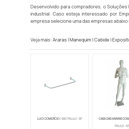
Desenvolvido para compradores, o Soluções In
industrial. Caso esteja interessado por Em
empresa selecione uma das empresas abaixo
Veja mais:
Araras
|
Manequim
|
Cabide
|
Exposit
LUCI COMERCIO
/ SÃO PAULO - SP
CASA DAS ARARAS CO
PAULO - S