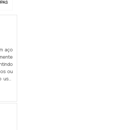
ARARA DE ROUPAS RETRÔ
UPAS
ARARA DE ROUPAS SUSPENSA
ARARA DE ROUPAS VINTAGE
ARARA MÓVEL PARA LOJA
em aço
ARARA DE ROUPAS PEQUENA
amente
ARARA DE ROUPAS SIMPLES
ntindo
cos ou
ARARA DE PAREDE INCLINADA
o uso,
áxima.
FÁBRICA DE ARARA DE ROUPAS
ARARA DE CHÃO PARA LOJA SP
ARARA DE PENDURAR ROUPA SP
ARARA DE ROUPAS PAREDE SP