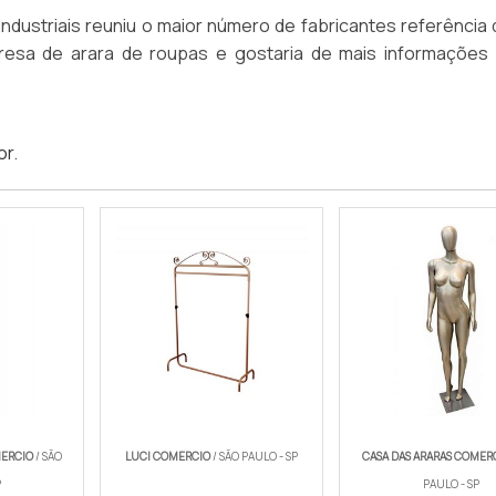
dustriais reuniu o maior número de fabricantes referência 
presa de arara de roupas e gostaria de mais informações
:
or
.
MERCIO
/ SÃO
LUCI COMERCIO
/ SÃO PAULO - SP
CASA DAS ARARAS COMER
P
PAULO - SP