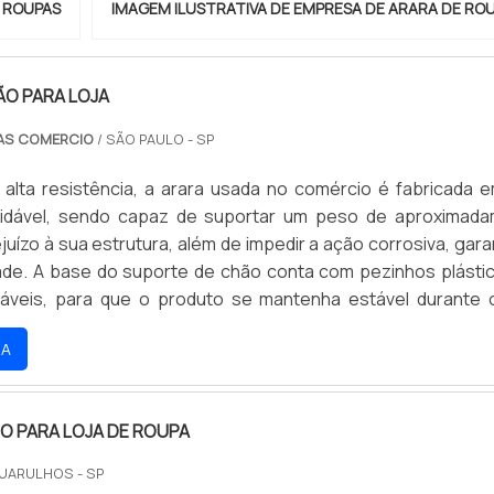
E ROUPAS
IMAGEM ILUSTRATIVA DE EMPRESA DE ARARA DE RO
ÃO PARA LOJA
AS COMERCIO
/ SÃO PAULO - SP
r alta resistência, a arara usada no comércio é fabricada 
xidável, sendo capaz de suportar um peso de aproximad
uízo à sua estrutura, além de impedir a ação corrosiva, gara
idade. A base do suporte de chão conta com pezinhos plásti
váveis, para que o produto se mantenha estável durante 
o o seu armazenamento tenha atingido a capacidade m
RA
ximo 3kg, quando vazia, a arara de chão.
O PARA LOJA DE ROUPA
UARULHOS - SP