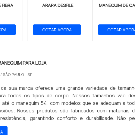
 FIBRA
ARARA DESFILE
MANEQUIM DE C
ORA
COTAR AGORA
COTAR AGOR
MANEQUIM PARA LOJA
O
/ SÃO PAULO - SP
ual da sua marca oferece uma grande variedade de taman
ra todos os tipos de corpo. Nossos tamanhos vão de
 até o manequim 54, com modelos que se adequam a to
asiões. Nossos produtos são fabricados com materiais d
resistência, garantindo conforto e durabilidade. Não p
e de encontrar o manequim ideal para você e aproveite 
RA
íveis.