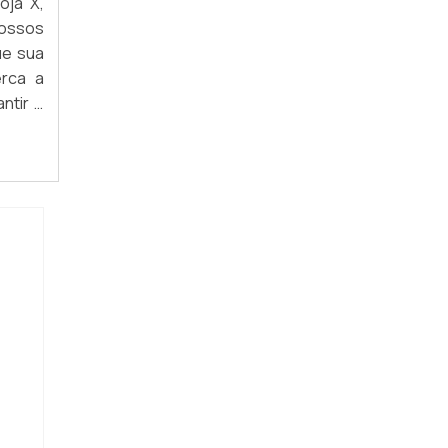
oja X,
Nossos
ARARA FIXA DE PAREDE
ue sua
ARARAS DE PAREDE PARA LOJA DE ROUPAS
erca a
ntir o
ARARA DE PAREDE PARA QUARTO
smo!
ARARA DE ROUPAS BRANCA
ARARA DE ROUPAS PRETA
ARARA CABIDEIRO DE PAREDE
ARARA DE ROUPAS COMPRAR
ARARA DE ROUPAS INOX
ARARA CROMADA PARA LOJA
ARARA DE ROUPAS REDONDA