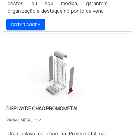
cestos ou sob medida, garantem
organização e destaque no ponto de venda,
sempre alinhados à identidade visual da sua
COTAR AGORA
marca. Ideais para diversos segmentos do
varejo, oferecem durabilidade e exposição
estratégica, impulsionando as vendas.
Desenvolvemos soluções que otimizam seu
espaço e valorizam seus produtos. Solicite
um orçamento e transforme seu PDV com a
Promometal!
DISPLAY DE CHÃO PROMOMETAL
PROMOMETAL
/ SP
Os displays de chão da Promometal são