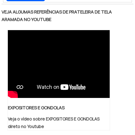
corrosão, por exemplo. ALTA CAPACIDADE
DE ARMAZENAGEMAlém disso, os materiais
VEJA ALGUMAS REFERÊNCIAS DE PRATELEIRA DE TELA
utilizados são os melhores quando a
ARAMADA NO YOUTUBE
necessidade é garantir a mais alta
capacidade de armazenagem, suportando
quilos de roupa sem prejuízo à estru.
EXPOSITORES E GONDOLAS
Veja o vídeo sobre EXPOSITORES E GONDOLAS
direto no Youtube