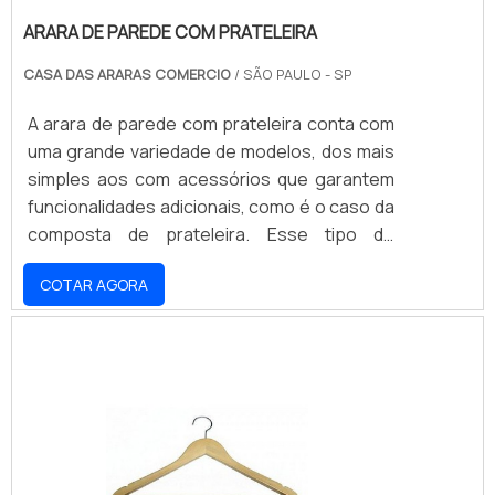
ARARA DE PAREDE COM PRATELEIRA
CASA DAS ARARAS COMERCIO
/ SÃO PAULO - SP
A arara de parede com prateleira conta com
uma grande variedade de modelos, dos mais
simples aos com acessórios que garantem
funcionalidades adicionais, como é o caso da
composta de prateleira. Esse tipo de
suporte é fabricado em aço carbono
COTAR AGORA
inoxidável, material extremamente resistente
à corrosão e outras ações do tempo ou
umidade que possam causar a sua
deterioração. FABRICADOS EM DIVERSOS
MODELOSA sua resistência, no entanto, não
está somente relacionada a esses
problemas que afetam o material.