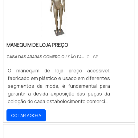
atacad.
MANEQUIM DE LOJA PREÇO
CASA DAS ARARAS COMERCIO
/ SÃO PAULO - SP
O manequim de loja preço acessível,
fabricado em plástico e usado em diferentes
segmentos da moda, é fundamental para
garantir a devida exposição das peças da
coleção de cada estabelecimento comercial.
Contudo, é importante que os lojistas
COTAR AGORA
contem com parcerias confiáveis e
vantajosas para o fornecimento desses
expositores tão importantes em vitrines ou