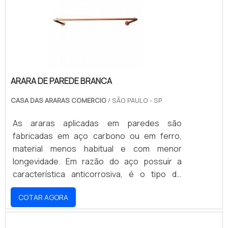
forma, as versões em aço são as melhores
opções quando o assunto é o seu .
ARARA DE PAREDE BRANCA
CASA DAS ARARAS COMERCIO
/ SÃO PAULO - SP
As araras aplicadas em paredes são
fabricadas em aço carbono ou em ferro,
material menos habitual e com menor
longevidade. Em razão do aço possuir a
característica anticorrosiva, é o tipo de
suporte mais indicado para qualquer uma de
COTAR AGORA
suas aplicações possíveis, especialmente
pela sua capacidade de suportar de 10kg a 15
kg sem nenhum prejuízo à sua estrutura. A