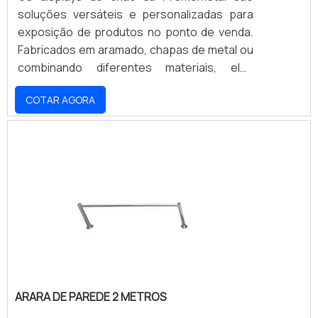
soluções versáteis e personalizadas para
exposição de produtos no ponto de venda.
Fabricados em aramado, chapas de metal ou
combinando diferentes materiais, eles
garantem durabilidade, organização e
COTAR AGORA
impacto visual. Desenvolvemos cada display
sob medida, seguindo a identidade da sua
marca e as necessidades do seu projeto.
Seja para supermercados, farmácias ou lojas
de conveniência, nossos displays otimizam o
espaço e impulsionam as vendas. Solicite um
orçamento e transforme seu PDV com a
Promometal!
ARARA DE PAREDE 2 METROS