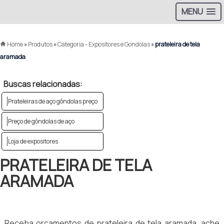
MENU
Home
»
Produtos
»
Categoria - Expositores e Gondolas
»
prateleira de tela
aramada
Buscas relacionadas:
Prateleiras de aço gôndolas preço
Preço de gôndolas de aço
Loja de expositores
PRATELEIRA DE TELA
ARAMADA
Receba orçamentos de prateleira de tela aramada, ache