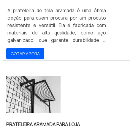
A prateleira de tela aramada é uma ótima
opção para quem procura por um produto
resistente e versátil. Ela é fabricada com
materiais de alta qualidade, como aço
galvanizado, que garante durabilidade e
resistência à corrosão. Além disso, a
COTAR AGORA
prateleira de tela aramada é extremamente
leve e fácil de montar, o que a torna ideal para
uso em diversos ambientes. Ela também é
versátil, pois pode ser usada para armazenar
diversos tipos de objetos, desde livros até
pequenos eletrônicos. Se você está
procurando por uma prateleira resistente e
versátil, a prateleira de tela aramada é a
escolha certa.
PRATELEIRA ARAMADA PARA LOJA