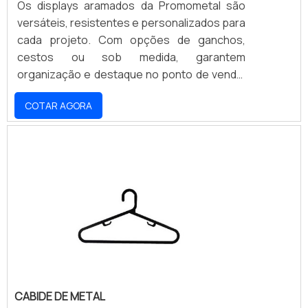
Os displays aramados da Promometal são
versáteis, resistentes e personalizados para
cada projeto. Com opções de ganchos,
cestos ou sob medida, garantem
organização e destaque no ponto de venda,
sempre alinhados à identidade visual da sua
COTAR AGORA
marca. Ideais para diversos segmentos do
varejo, oferecem durabilidade e exposição
estratégica, impulsionando as vendas.
Desenvolvemos soluções que otimizam seu
espaço e valorizam seus produtos. Solicite
um orçamento e transforme seu PDV com a
Promometal!
CABIDE DE METAL