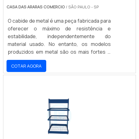
CASA DAS ARARAS COMERCIO
/ SÃO PAULO - SP
O cabide de metal é uma peça fabricada para
oferecer o máximo de resistência e
estabilidade, independentemente do
material usado. No entanto, os modelos
produzidos em metal são os mais fortes e
seguros dentre as opções possíveis,
COTAR AGORA
embora o seu valor seja um pouco maior em
comparação aos demais modelos. Contudo,
a peça fabricada em metal é a melhor opção
para quem precisa contar com um cabide de
resistência superior.Com estrutura
totalmente cromada e acabamento que
garante a sua proteção completa .