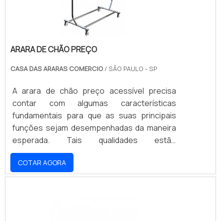
ARARA DE CHÃO PREÇO
CASA DAS ARARAS COMERCIO
/ SÃO PAULO - SP
A arara de chão preço acessível precisa
contar com algumas características
fundamentais para que as suas principais
funções sejam desempenhadas da maneira
esperada. Tais qualidades estão
relacionadas ao seu modo de fabricação,
COTAR AGORA
que exige uma estrutura feita com barras de
aço inoxidável, embora possuam modelos à
base de ferro, mas com a desvantagem de
serem facilmente deterioradas com os
efeitos da corrosão e ferrugem. Dessa