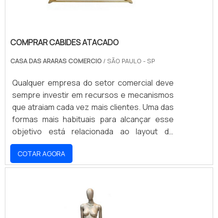
COMPRAR CABIDES ATACADO
CASA DAS ARARAS COMERCIO
/ SÃO PAULO - SP
Qualquer empresa do setor comercial deve
sempre investir em recursos e mecanismos
que atraiam cada vez mais clientes. Uma das
formas mais habituais para alcançar esse
objetivo está relacionada ao layout do
próprio estabelecimento e a maneira com
COTAR AGORA
que seus produtos são expostos aos
consumidores.No ramo de lojas de roupas
isso não é diferente e contar com os cabides
é indispensável para garantir que todos os
itens estejam organizados e à disposição de
seus clientes. Por isso, comprar cabides