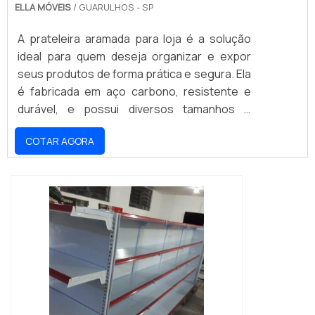
ELLA MÓVEIS
/ GUARULHOS - SP
A prateleira aramada para loja é a solução
ideal para quem deseja organizar e expor
seus produtos de forma prática e segura. Ela
é fabricada em aço carbono, resistente e
durável, e possui diversos tamanhos e
modelos para atender às necessidades de
COTAR AGORA
cada estabelecimento. Além disso, a
prateleira aramada para loja é fácil de montar
e desmontar, permitindo que seja
transportada com facilidade. Se você está
procurando por uma prateleira aramada para
loja, não deixe de conferir nossa seleção de
produtos.