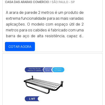
CASA DAS ARARAS COMERCIO
/ SÃO PAULO - SP
A arara de parede 2 metros é um produto de
extrema funcionalidade para as mais variadas
aplicações. O modelo com espaço útil de 2
metros para os cabides é fabricado com uma
barra de aço de alta resistência, capaz de
suportar um peso aproximado de 10kg a
COTAR AGORA
15kg, sem apresentar prejuízo à estrutura ou
risco de queda.O acabamento do qual a peça
é submetida também é uma característica
que vale ser destacada, pois é realizada a
pintura epóxi ou aplicação do banho de
cromo, responsáveis pela garantia do.