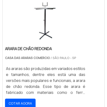
mesmo na parte de dentro das lojas. MAIS
INFORMAÇÕES SOBRE OS MANEQUINSO
primeiro critério a se investigar é se a
empresa responsável pela comerc.
ARARA DE CHÃO REDONDA
CASA DAS ARARAS COMERCIO
/ SÃO PAULO - SP
As araras são produzidas em variados estilos
e tamanhos, dentre eles está uma das
versões mais populares e funcionais, a arara
de chão redonda. Esse tipo de arara é
fabricado com materiais como o ferro
cromado ou aço, característica que lhe
COTAR AGORA
confere grande resistência contra a