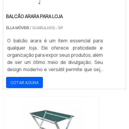
BALCÃO ARARA PARA LOJA
ELLA MÓVEIS
/ GUARULHOS - SP
O balcão arara é um item essencial para
qualquer loja. Ele oferece praticidade e
organização para expor seus produtos, além
de ser um ótimo meio de divulgação. Seu
design moderno e versátil permite que seja
usado em qualquer ambiente, seja ele
COTAR AGORA
comercial ou residencial. Além disso, o
balcão arara é extremamente resistente e
durável, garantindo que seus produtos
estejam seguros e protegidos. Se você está
procurando por um balcão arara para sua
loja, não procure mais. Aqui você encontrará
o melhor balcão arara para sua loja.