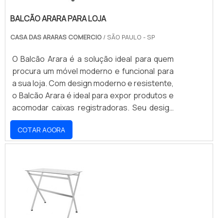
BALCÃO ARARA PARA LOJA
CASA DAS ARARAS COMERCIO
/ SÃO PAULO - SP
O Balcão Arara é a solução ideal para quem
procura um móvel moderno e funcional para
a sua loja. Com design moderno e resistente,
o Balcão Arara é ideal para expor produtos e
acomodar caixas registradoras. Seu design
ergonômico e seu acabamento de alta
COTAR AGORA
qualidade garantem que seu balcão seja
durável e resistente ao uso diário. Além
disso, o Balcão Arara é fácil de montar e
limpar, tornando-o a escolha ideal para lojas
que buscam praticidade e modernidade.