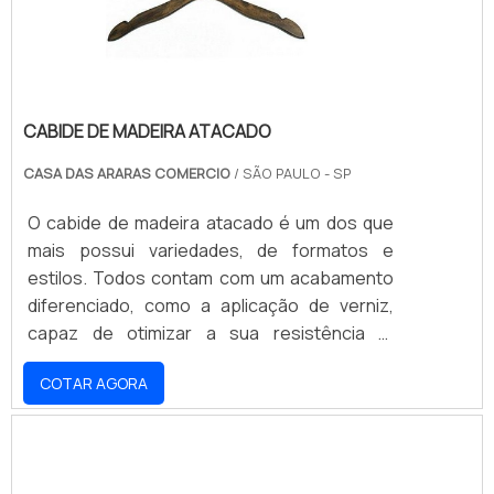
CABIDE DE MADEIRA ATACADO
CASA DAS ARARAS COMERCIO
/ SÃO PAULO - SP
O cabide de madeira atacado é um dos que
mais possui variedades, de formatos e
estilos. Todos contam com um acabamento
diferenciado, como a aplicação de verniz,
capaz de otimizar a sua resistência e,
principalmente, durabilidade. As suas
COTAR AGORA
medidas também são diversificadas, com
tamanhos entre 35 cm x 14 cm, para as
versões menores, até tamanhos
aproximados de 28 cm x 44 cm, consideradas