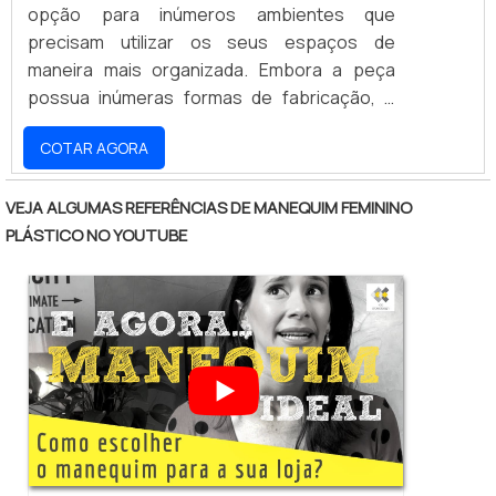
opção para inúmeros ambientes que
precisam utilizar os seus espaços de
maneira mais organizada. Embora a peça
possua inúmeras formas de fabricação, o
modelo em aço carbono é o mais funcional
COTAR AGORA
em diferentes aspectos. ALTA RESISTÊNCIA
CONTRA IMPACTOSQuando produzido em
aço, esse tipo de balcão oferece uma
VEJA ALGUMAS REFERÊNCIAS DE MANEQUIM FEMININO
resistência elevada contra impactos, tendo
PLÁSTICO NO YOUTUBE
em vista que o seu acabamento é realizado
para permitir que o produto seja
anticorrosivo, pois a sua estrutura é.