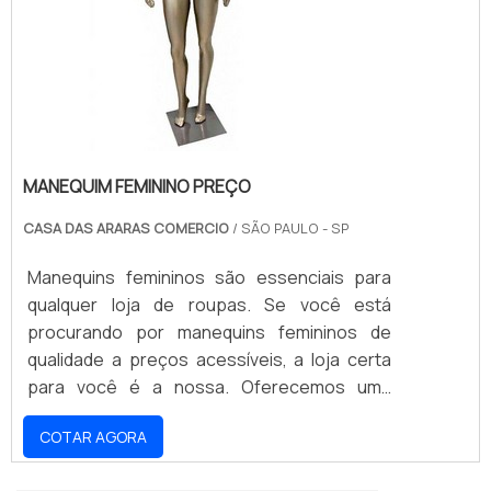
MANEQUIM FEMININO PREÇO
CASA DAS ARARAS COMERCIO
/ SÃO PAULO - SP
Manequins femininos são essenciais para
qualquer loja de roupas. Se você está
procurando por manequins femininos de
qualidade a preços acessíveis, a loja certa
para você é a nossa. Oferecemos uma
grande variedade de manequins femininos
COTAR AGORA
em diferentes tamanhos, estilos e preços.
Nossos manequins femininos são feitos de