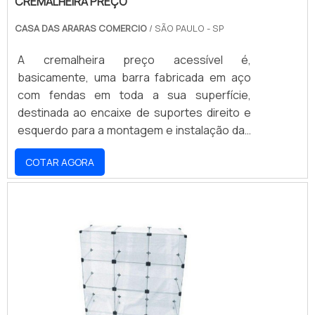
CREMALHEIRA PREÇO
CASA DAS ARARAS COMERCIO
/ SÃO PAULO - SP
A cremalheira preço acessível é,
basicamente, uma barra fabricada em aço
com fendas em toda a sua superfície,
destinada ao encaixe de suportes direito e
esquerdo para a montagem e instalação das
prateleiras. Com uma estrutura de alta
COTAR AGORA
resistência, devido à sua composição em
aço carbono, a peça é finalizada com
aplicação de tinta epóxi, que garante total
proteção contra as ações do tempo e
abrasão.Com a ajuda de buchas, parafusos,
suportes e prateleiras de madeira, a
instalação da cremalheira é re.