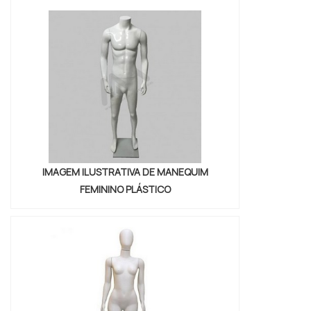
materiais de alta qualidade e duráveis, para
que você possa usá-los por muito tempo.
Não importa o seu orçamento, temos
manequins femininos para todos os bolsos.
Venha conferir nossa seleção de manequins
femininos e encontre o que melhor se
adequa às suas necessidades.
IMAGEM ILUSTRATIVA DE MANEQUIM
FEMININO PLÁSTICO