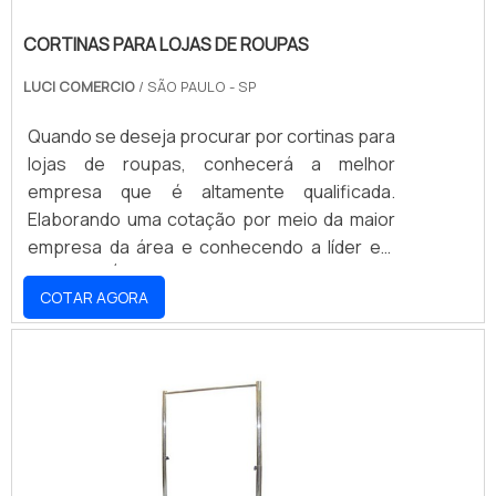
CORTINAS PARA LOJAS DE ROUPAS
LUCI COMERCIO
/ SÃO PAULO - SP
Quando se deseja procurar por cortinas para
lojas de roupas, conhecerá a melhor
empresa que é altamente qualificada.
Elaborando uma cotação por meio da maior
empresa da área e conhecendo a líder em
qualidade.É importante lembrar que o
COTAR AGORA
produto deve ser adquirido com empresas
especializadas. Esse tipo de cuidado ajuda a
garantir a qualidade e durabilidade dos
materiais, além de evitar prejuízos com
substituições frequentes de peças
defeituosas. Assim, é possível poupar
gastos desnecessários.MAIS DETALHES