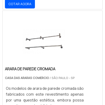
COTAR AGORA
parcerias confiáveis e vantajosas para o
fornecimento desses expositores tão
importantes em vitrines ou mesmo na parte
de dentro das lojas. O primeiro critério a se
investigar é se a empresa responsável pela
comercialização dos manequins oferece
variedade, visto que a nece.
ARARA DE PAREDE CROMADA
CASA DAS ARARAS COMERCIO
/ SÃO PAULO - SP
Os modelos de arara de parede cromada são
fabricados com este revestimento apenas
por uma questão estética, embora possa