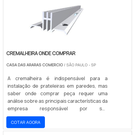
as peças mais convencionais. Quanto à
espessura, os cabides produzidos em
madeira contam com 10 mm, podendo vari.
CREMALHEIRA ONDE COMPRAR
CASA DAS ARARAS COMERCIO
/ SÃO PAULO - SP
A cremalheira é indispensável para a
instalação de prateleiras em paredes, mas
saber onde comprar peça requer uma
análise sobre as principais características da
empresa responsável por sua
comercialização. Antes de qualquer coisa, é
COTAR AGORA
importante avaliar se fornecedora de
cremalheira é capaz de atender sua