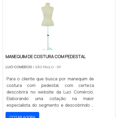
vasta experiência nas diversas áreas de
roupa na vitrine ou em alguma exposição ou
atuação, comprovam sua essência de trazer
evento, permitindo que os consumidores
o melhor para todos os clientes.
tenham acessos às promoções, ofertas e
lançamentos que o.
MANEQUIM DE COSTURA COM PEDESTAL
LUCI COMERCIO
/ SÃO PAULO - SP
Para o cliente que busca por manequim de
costura com pedestal, com certeza
descobrirá no website da Luci Comércio.
Elaborando uma cotação na maior
especialista do segmento e descobrindo a
organização mais competente do ramo.É
COTAR AGORA