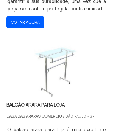
garantir a sua durabilidade, uma vez que a
peça se mantém protegida contra umidade,
corrosão e atritos. Para que a longevidade
COTAR AGORA
seja ainda maior, o suporte é composto por
uma barra de aço carbono, capaz de
suportar um peso aproximado de 15kg,
variando de acordo com o modelo e
formato.Seja da versão reta, em L, W ou S, o
suporte para cabides é facilmente aplicado
na parede com o.
BALCÃO ARARA PARA LOJA
CASA DAS ARARAS COMERCIO
/ SÃO PAULO - SP
O balcão arara para loja é uma excelente