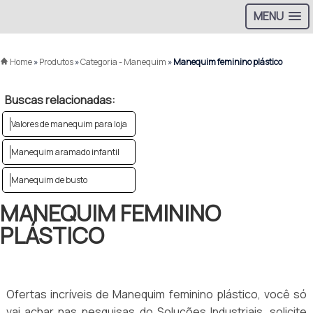
MENU
Home
»
Produtos
»
Categoria - Manequim
»
Manequim feminino plástico
Buscas relacionadas:
Valores de manequim para loja
Manequim aramado infantil
Manequim de busto
MANEQUIM FEMININO
PLÁSTICO
Ofertas incríveis de Manequim feminino plástico, você só
vai achar nas pesquisas do Soluções Industriais, solicite