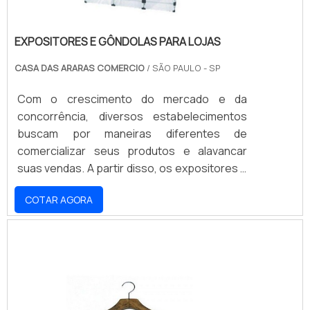
EXPOSITORES E GÔNDOLAS PARA LOJAS
CASA DAS ARARAS COMERCIO
/ SÃO PAULO - SP
Com o crescimento do mercado e da
concorrência, diversos estabelecimentos
buscam por maneiras diferentes de
comercializar seus produtos e alavancar
suas vendas. A partir disso, os expositores e
gôndolas são peças essenciais para garantir
COTAR AGORA
que os clientes tenham acesso aos
produtos e possam visualizar os diferentes
tipos e modelos que são disponibilizados
pelo estabelecimento. Assim, é possível
utilizar essas peças em vitrines, exposições,
eventos e dispostos no próprio
estabelecimento, sempre vis.