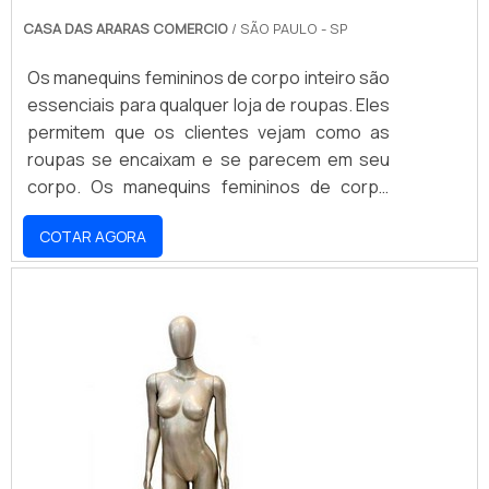
CASA DAS ARARAS COMERCIO
/ SÃO PAULO - SP
Os manequins femininos de corpo inteiro são
essenciais para qualquer loja de roupas. Eles
permitem que os clientes vejam como as
roupas se encaixam e se parecem em seu
corpo. Os manequins femininos de corpo
inteiro são feitos de materiais duráveis e
COTAR AGORA
resistentes, como fibra de vidro, plástico e
metal. Eles são projetados para serem
resistentes ao desgaste e às mudanças de
temperatura, para que possam ser usados ​​
por muitos anos. Os manequins femininos de
corpo inteiro são ideais para lojas de roupas
que desejam exibir seus produtos de
maneira atraente e profissional.