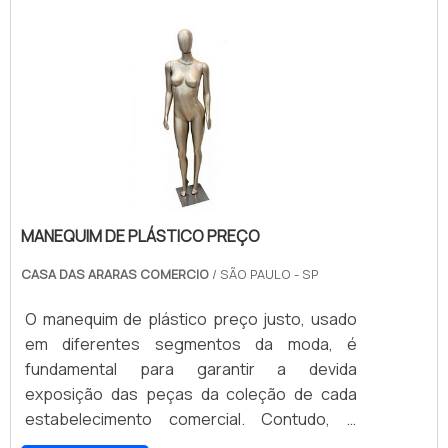
necessidade de maneira precisa.Por ser uma
peça fabricada em diferentes tamanhos, é
importante saber cremalheira onde comprar,
e que o produto esteja exatamente de
acordo com as suas expectativas.
MANEQUIM DE PLÁSTICO PREÇO
CASA DAS ARARAS COMERCIO
/ SÃO PAULO - SP
O manequim de plástico preço justo, usado
em diferentes segmentos da moda, é
fundamental para garantir a devida
exposição das peças da coleção de cada
estabelecimento comercial. Contudo, é
importante que os lojistas contem com