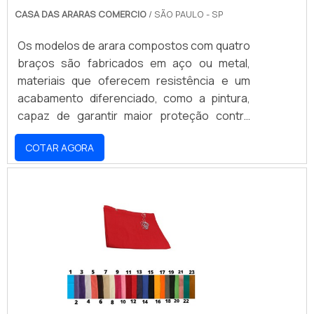
CASA DAS ARARAS COMERCIO
/ SÃO PAULO - SP
Os modelos de arara compostos com quatro
braços são fabricados em aço ou metal,
materiais que oferecem resistência e um
acabamento diferenciado, como a pintura,
capaz de garantir maior proteção contra
corrosão e ainda contribuir para a sua
COTAR AGORA
valorização estética. APRESENTA UMA
SUSTENTAÇÃO ADEQUADAA arara de chão
com quatro braços conta ainda com uma
base estável, com a presença de peças em
PVC que garantem a sustentação adequada
para o produto, mesmo quando a arara está
preenchida com peças de ves.