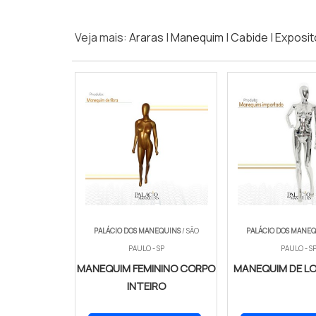
Veja mais:
Araras
|
Manequim
|
Cabide
|
Exposit
PALÁCIO DOS MANEQUINS
/ SÃO
PALÁCIO DOS MANE
PAULO - SP
PAULO - S
MANEQUIM FEMININO CORPO
MANEQUIM DE L
INTEIRO