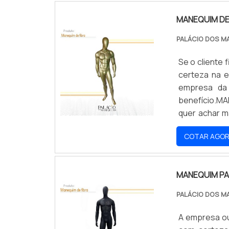
MANEQUIM DE
PALÁCIO DOS M
Se o cliente
certeza na 
empresa da 
benefício.M
quer achar m
dos Manequi
COTAR AGO
companhia f
cliente.Ain
buscar uma 
MANEQUIM PA
assertivida
empresas que
PALÁCIO DOS M
muitas manei
área de atua
A empresa ou
melhor esco