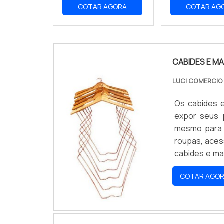
COTAR AGORA
COTAR AG
CABIDES E M
LUCI COMERCI
Os cabides e
expor seus p
mesmo para 
roupas, aces
cabides e ma
garantindo d
COTAR AGO