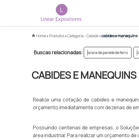
Home
»
Produtos
»
Categoria - Cabide
»
cabides e manequins
Buscas relacionadas:
arara de parede de ferro
CABIDES E MANEQUINS
Realize uma cotação de cabides e manequins,
orçamento imediatamente com dezenas de empr
Possuindo centenas de empresas, o Soluções 
área industrial. Para realizar um orçamento de