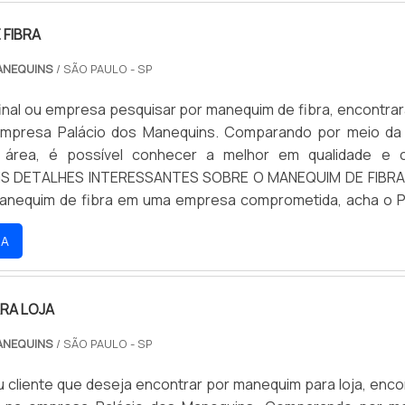
 FIBRA
ANEQUINS
/ SÃO PAULO - SP
 final ou empresa pesquisar por manequim de fibra, encontra
empresa Palácio dos Manequins. Comparando por meio da
área, é possível conhecer a melhor em qualidade e c
AIS DETALHES INTERESSANTES SOBRE O MANEQUIM DE FIBR
anequim de fibra em uma empresa comprometida, acha o P
ns. Com grande know-how focado em sacolas e organizado
RA
oca em tecnologia e desenvolvimento no que gera result
da focando na qualidade do manequim de fibra, sempre d
empresa que tenha produtos e serviços com ótima quali
RA LOJA
de, pontos importantes que ficam de fora no planejame
 visam apenas o lucro, deixando a desejar nos outros fato
ANEQUINS
/ SÃO PAULO - SP
ras eficientes de demonstrar competência e excelência 
ção. Abaixo os motivos pelos quais o Palácio dos Manequi
 cliente que deseja encontrar por manequim para loja, enco
lha quando precisar de manequim de fibra: Colabora