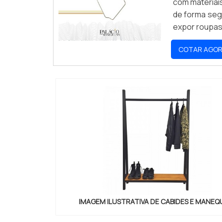
com materiai
de forma seg
expor roupas,
manequins pa
COTAR AGO
IMAGEM ILUSTRATIVA DE CABIDES E MANEQ