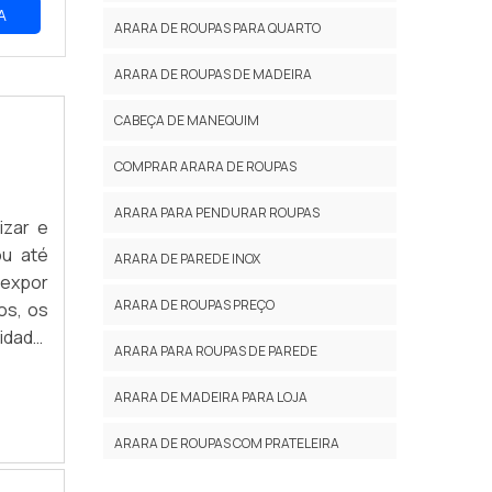
A
ARARA DE ROUPAS PARA QUARTO
ARARA DE ROUPAS DE MADEIRA
CABEÇA DE MANEQUIM
COMPRAR ARARA DE ROUPAS
ARARA PARA PENDURAR ROUPAS
izar e
ou até
ARARA DE PAREDE INOX
 expor
ARARA DE ROUPAS PREÇO
os, os
idade,
ARARA PARA ROUPAS DE PAREDE
ARARA DE MADEIRA PARA LOJA
ARARA DE ROUPAS COM PRATELEIRA
ARARA DE ROUPAS COM RODINHAS