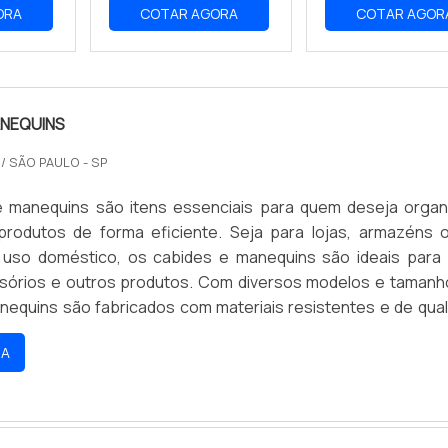
ORA
COTAR AGORA
COTAR AGOR
ANEQUINS
O
/ SÃO PAULO - SP
 manequins são itens essenciais para quem deseja organ
rodutos de forma eficiente. Seja para lojas, armazéns 
uso doméstico, os cabides e manequins são ideais para
sórios e outros produtos. Com diversos modelos e tamanh
nequins são fabricados com materiais resistentes e de qual
urabilidade e segurança para os produtos expostos.
RA