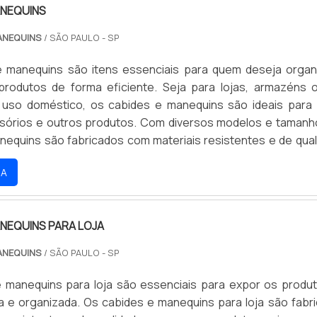
ANEQUINS
ANEQUINS
/ SÃO PAULO - SP
 manequins são itens essenciais para quem deseja organ
rodutos de forma eficiente. Seja para lojas, armazéns 
uso doméstico, os cabides e manequins são ideais para
sórios e outros produtos. Com diversos modelos e tamanh
nequins são fabricados com materiais resistentes e de qual
urabilidade e segurança para os produtos expostos.
RA
ANEQUINS PARA LOJA
ANEQUINS
/ SÃO PAULO - SP
 manequins para loja são essenciais para expor os produ
va e organizada. Os cabides e manequins para loja são fabr