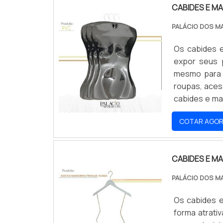
CABIDES E M
PALÁCIO DOS M
Os cabides e
expor seus p
mesmo para 
roupas, aces
cabides e ma
garantindo d
COTAR AGO
CABIDES E M
PALÁCIO DOS M
Os cabides e
forma atrati