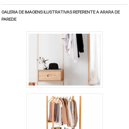
e altamente qualificada, características
possíveis pelo fato de a empresa ter
GALERIA DE IMAGENS ILUSTRATIVAS REFERENTE A ARARA DE
escritório de alta qualidade onde são
PAREDE
realizadas as atividades e tecnologia de
ponta. Tudo isso, somado à performance de
uma equipe multidisciplinar de consultores
associados e profissionais com vasta
experiência nas diversas áreas de atuação,
comprova sua essência de trazer o melhor
para todos os clientes.Aproveite a visita para
acessar o nosso site e saber mais sobre a
empresa, os serviços e os produtos. Se
preferir, entre em contato com um dos
nossos consultores e solicite um
orçamento!