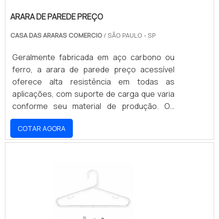
ARARA DE PAREDE PREÇO
CASA DAS ARARAS COMERCIO
/ SÃO PAULO - SP
Geralmente fabricada em aço carbono ou
ferro, a arara de parede preço acessível
oferece alta resistência em todas as
aplicações, com suporte de carga que varia
conforme seu material de produção. Os
modelos de aço, por exemplo, são capazes
COTAR AGORA
de garantir um peso aproximado de 15kg,
enquanto as peças fabricadas em ferro,
quase o dobro de carga. GARANTIA DE BAIXO
CUSTO E FÁCIL INSTALAÇÃOPara ambos os
modelos, as vantagens principais são o seu
baixo custo e facilidade de instalação, que
não demanda nen.