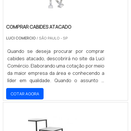
COMPRAR CABIDES ATACADO
LUCI COMERCIO
/ SÃO PAULO - SP
Quando se deseja procurar por comprar
cabides atacado, descobrirá no site da Luci
Comércio. Elaborando uma cotação por meio
da maior empresa da área e conhecendo a
líder em qualidade. Quando o assunto é
comprar cabides atacado, com os melhores
COTAR AGORA
profissionais da Luci Comércio obterá
excelente custo-benefício com pagamento
acessível.MAIS INFORMAÇÕES SOBRE
COMPRAR CABIDES ATACADOExistem
muitas formas diferentes de demonstrar