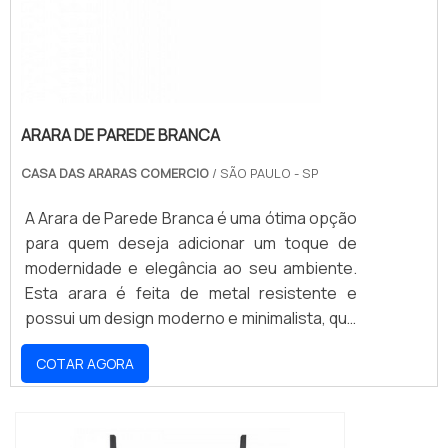
ARARA DE PAREDE BRANCA
CASA DAS ARARAS COMERCIO
/ SÃO PAULO - SP
A Arara de Parede Branca é uma ótima opção
para quem deseja adicionar um toque de
modernidade e elegância ao seu ambiente.
Esta arara é feita de metal resistente e
possui um design moderno e minimalista, que
se encaixa perfeitamente em qualquer
COTAR AGORA
decoração. Além disso, ela é leve e fácil de
instalar, o que a torna ideal para quem deseja
mudar o visual do seu ambiente sem muito
trabalho.