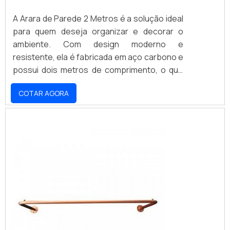
A Arara de Parede 2 Metros é a solução ideal
para quem deseja organizar e decorar o
ambiente. Com design moderno e
resistente, ela é fabricada em aço carbono e
possui dois metros de comprimento, o que
permite acomodar diversas peças de roupa.
COTAR AGORA
Além disso, ela é fácil de instalar e conta com
sistema de travamento para maior
segurança. A Arara de Parede 2 Metros é a
escolha certa para quem deseja praticidade
e estilo.