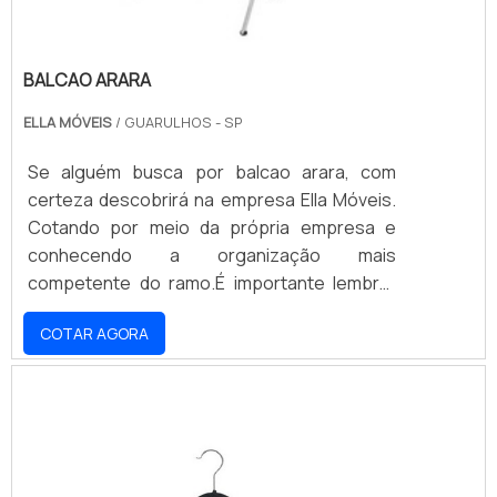
BALCAO ARARA
ELLA MÓVEIS
/ GUARULHOS - SP
Se alguém busca por balcao arara, com
certeza descobrirá na empresa Ella Móveis.
Cotando por meio da própria empresa e
conhecendo a organização mais
competente do ramo.É importante lembrar
que o produto deve sempre ser adquirido
COTAR AGORA
com empresas especializadas no segmento.
Esse tipo de cuidado ajuda a garantir a
qualidade e durabilidade dos materiais, além
de evitar prejuízos com substituições
frequentes de produtos que não cumprem
com suas funções adequadamente. Assim, é