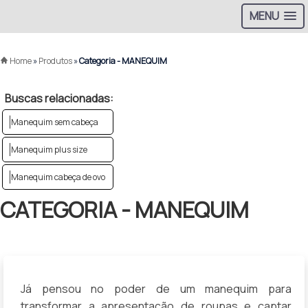
MENU
Home
»
Produtos
»
Categoria - MANEQUIM
Buscas relacionadas:
Manequim sem cabeça
Manequim plus size
Manequim cabeça de ovo
CATEGORIA - MANEQUIM
Já pensou no poder de um manequim para
transformar a apresentação de roupas e captar