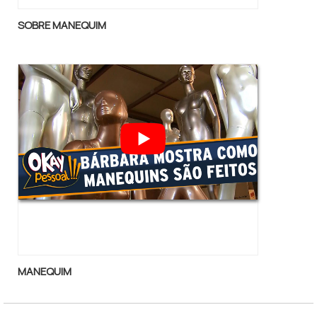
empresa conta com um time de profissionais
qualificados para o serviço, além de investir
SOBRE MANEQUIM
em equipamentos modernos, que se ajustam
a sua necessidade. A Luci Comércio tem
despontado no segmento por toda
seriedade e qualidade, que garantem a
melhor experiência de todos os clientes.
Aproveite a visita para acessar o nosso site
e saber mais sobre a empresa, os serviços e
os produtos. Se preferir, entre em contato
com um dos nossos consultores e solicite
um orçamento!
MANEQUIM