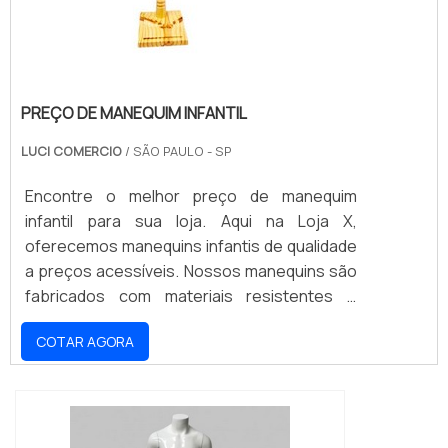
PREÇO DE MANEQUIM INFANTIL
LUCI COMERCIO
/ SÃO PAULO - SP
Encontre o melhor preço de manequim
infantil para sua loja. Aqui na Loja X,
oferecemos manequins infantis de qualidade
a preços acessíveis. Nossos manequins são
fabricados com materiais resistentes e
duráveis, para que sua loja possa contar com
COTAR AGORA
peças de qualidade por muito tempo. Não
perca a oportunidade de adquirir manequins
infantis a preços competitivos e garantir o
melhor para seus clientes. Aproveite nossas
ofertas e compre agora mesmo!