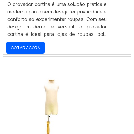
O provador cortina é uma solução prática e
moderna para quem deseja ter privacidade e
conforto ao experimentar roupas. Com seu
design moderno e versátil, o provador
cortina é ideal para lojas de roupas, pois
oferece aos clientes um ambiente seguro e
COTAR AGORA
aconchegante para experimentar as peças.
Além disso, o provador cortina é fácil de
instalar e limpar, o que torna a experiência de
compra ainda mais agradável.