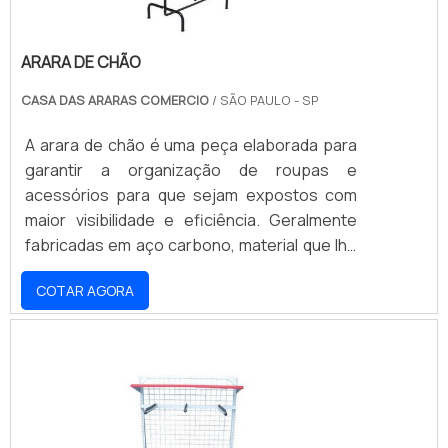
ARARA DE CHÃO
CASA DAS ARARAS COMERCIO
/ SÃO PAULO - SP
A arara de chão é uma peça elaborada para
garantir a organização de roupas e
acessórios para que sejam expostos com
maior visibilidade e eficiência. Geralmente
fabricadas em aço carbono, material que lhe
confere a mais alta resistência e
COTAR AGORA
durabilidade, são facilmente aplicadas em
qualquer ambiente, pois sua altura,
comprimento e largura possibilitam o seu
uso mesmo em lugares com pouco espaço.
PROPORCIONAM MAIS ESTABILIDADE
DURANTE O USOPor ser um produto que se
mantém no chão, as araras são fabr.