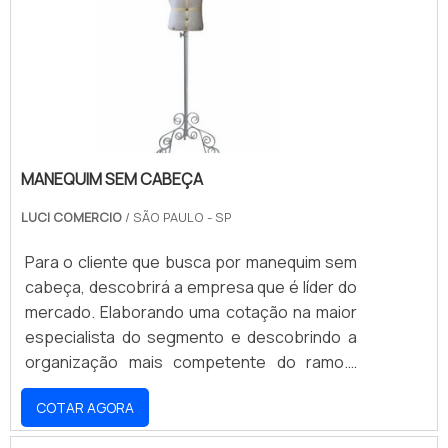
essas peças em vitrines, exposições,
eventos e dispostos no próprio
estabelecimento, sempre visando.
MANEQUIM SEM CABEÇA
LUCI COMERCIO
/ SÃO PAULO - SP
Para o cliente que busca por manequim sem
cabeça, descobrirá a empresa que é líder do
mercado. Elaborando uma cotação na maior
especialista do segmento e descobrindo a
organização mais competente do ramo.É
importante lembrar que o produto deve ser
COTAR AGORA
adquirido com empresas especializadas.
Esse tipo de cuidado ajuda a garantir a