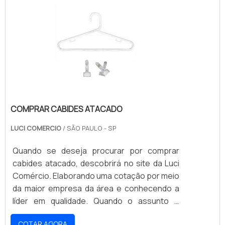
para todos os clientes.Aproveite a visita para
roupa na vitrine ou em alguma exposição ou
acessar o nosso site e saber mais sobre a
evento, permitindo que os consumidores
empresa, os serviços e os produtos. Se
tenham acessos às promoções, ofertas e
preferir, entre em contato com um dos
lançamentos que o.
nossos consultores e solicite um
orçamento!
COMPRAR CABIDES ATACADO
LUCI COMERCIO
/ SÃO PAULO - SP
Quando se deseja procurar por comprar
cabides atacado, descobrirá no site da Luci
Comércio. Elaborando uma cotação por meio
da maior empresa da área e conhecendo a
líder em qualidade. Quando o assunto é
comprar cabides atacado, com os melhores
COTAR AGORA