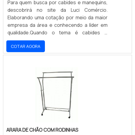
Para quem busca por cabides e manequins,
descobrirá no site da Luci Comércio.
Elaborando uma cotação por meio da maior
empresa da área e conhecendo a líder em
qualidade.Quando o tema é cabides e
manequins, com a melhor mão de obra da
COTAR AGORA
Luci Comércio Poderá contar assertividade
com produtos de ótima qualidade e preço
justo.OUTRAS INFORMAÇÕES SOBRE
CABIDES E MANEQUINSExistem muitas
formas diferentes de demonstrar
conhecimento e autoridade em uma área de
atuação. A Luci Comércio centraliza sua
estratégia em proporcionar para os
parceiros uma estrutura com: Escritório de
alta qualidade onde são realizadas as
atividades; Estrutura suficiente para atender
ARARA DE CHÃO COM RODINHAS
todas as demandas; Amplo catálogo de