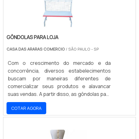
GÔNDOLAS PARA LOJA
CASA DAS ARARAS COMERCIO
/ SÃO PAULO - SP
Com o crescimento do mercado e da
concorrência, diversos estabelecimentos
buscam por maneiras diferentes de
comercializar seus produtos e alavancar
suas vendas. A partir disso, as gôndolas para
loja são peças essenciais para garantir que
COTAR AGORA
os clientes tenham acesso aos produtos e
possam visualizar os diferentes tipos e
modelos que são disponibilizados pelo
estabelecimento. Assim, é possível utilizar