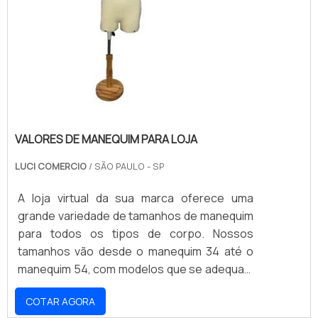
VALORES DE MANEQUIM PARA LOJA
LUCI COMERCIO
/ SÃO PAULO - SP
A loja virtual da sua marca oferece uma
grande variedade de tamanhos de manequim
para todos os tipos de corpo. Nossos
tamanhos vão desde o manequim 34 até o
manequim 54, com modelos que se adequam
a todos os estilos e ocasiões. Nossos
COTAR AGORA
produtos são fabricados com materiais de