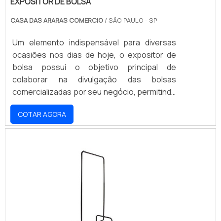
EXPOSITOR DE BOLSA
CASA DAS ARARAS COMERCIO
/ SÃO PAULO - SP
Um elemento indispensável para diversas
ocasiões nos dias de hoje, o expositor de
bolsa possui o objetivo principal de
colaborar na divulgação das bolsas
comercializadas por seu negócio, permitindo
que ofertas, promoções, lançamentos e
COTAR AGORA
outras novidades sejam expostas e
cheguem até o conhecimento do
consumidor, alavancando o
estabelecimento.Até porque, da forma com
que o mercado caminha hoje, as empresas e
estabelecimentos devem buscar maneiras
cada vez mais comunicativas e criativas para
expor s.