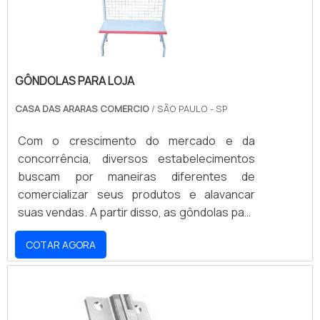
expor s.
GÔNDOLAS PARA LOJA
CASA DAS ARARAS COMERCIO
/ SÃO PAULO - SP
Com o crescimento do mercado e da
concorrência, diversos estabelecimentos
buscam por maneiras diferentes de
comercializar seus produtos e alavancar
suas vendas. A partir disso, as gôndolas para
loja são peças essenciais para garantir que
COTAR AGORA
os clientes tenham acesso aos produtos e
possam visualizar os diferentes tipos e
modelos que são disponibilizados pelo
estabelecimento. Assim, é possível utilizar
essas peças em vitrines, exposições,