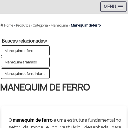
MENU
Home
»
Produtos
»
Categoria - Manequim
»
Manequim de ferro
Buscas relacionadas:
Manequim de ferro
Manequim aramado
Manequim de ferro infantil
MANEQUIM DE FERRO
O
manequim de ferro
é uma estrutura fundamental no
setor da moda e do vestuário, desenhada para