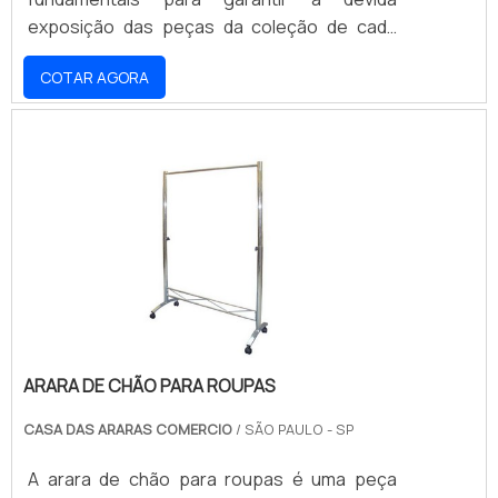
exposição das peças da coleção de cada
estabelecimento comercial. Contudo, é
COTAR AGORA
importante que os lojistas contem com
parcerias confiáveis e vantajosas para
comprar manequim para loja. O primeiro
critério a se investigar é se a empresa
responsável pela comercialização dos
manequins oferece variedade, visto que a
necessidade das lojas vai muito além .
ARARA DE CHÃO PARA ROUPAS
CASA DAS ARARAS COMERCIO
/ SÃO PAULO - SP
A arara de chão para roupas é uma peça