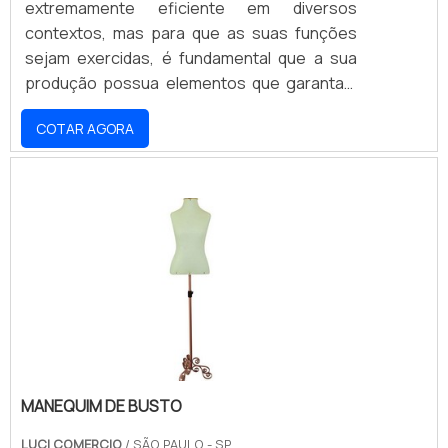
extremamente eficiente em diversos
contextos, mas para que as suas funções
sejam exercidas, é fundamental que a sua
produção possua elementos que garantam
resistência e durabilidade. Por esse motivo, a
COTAR AGORA
grande maioria dos suportes de chão é
fabricada em aço carbono inoxidável, capaz
de suportar o peso de aproximadamente
30kg sem perder a estabilidade ou se tornar
vulnerável à quebra. A composição do
produto também privilegia a sua proteção
contra os efeitos .
MANEQUIM DE BUSTO
LUCI COMERCIO
/ SÃO PAULO - SP