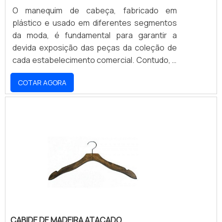
O manequim de cabeça, fabricado em
plástico e usado em diferentes segmentos
da moda, é fundamental para garantir a
devida exposição das peças da coleção de
cada estabelecimento comercial. Contudo, é
importante que os lojistas contem com
COTAR AGORA
parcerias confiáveis e vantajosas para o
fornecimento desses expositores tão
importantes em vitrines ou mesmo na parte
de dentro das lojas. MAIS INFORMAÇÕES
SOBRE O PRODUTOO primeiro critério a se
investigar é se a empresa responsável pela
comercialização dos man.
CABIDE DE MADEIRA ATACADO