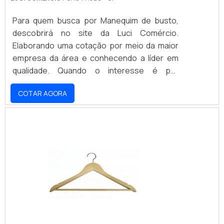
Para quem busca por Manequim de busto,
descobrirá no site da Luci Comércio.
Elaborando uma cotação por meio da maior
empresa da área e conhecendo a líder em
qualidade. Quando o interesse é por
Manequim de busto, com os profissionais
COTAR AGORA
especializados da Luci Comércio obterá
assertividade com comprometimento com
os resultados dos clientes.DIFERENCIAIS
IMPORTANTES DE MANEQUIM DE BUSTOHá
muitas maneiras eficientes de demonstrar
competência e excelência em uma área de
atuação. A Luci Comércio canaliza seus
esforços em proporcionar aos clientes uma
estrutura com: Escritório de alta qualidade
onde são realizadas as atividades; Estrutura
suficiente para atender todas as demandas;