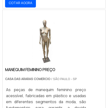
COTAR AGORA
comparação ao material reciclado, além de
possuir mais qualidade e resistência,
evitando a sua deterioração com o tempo e o
amarelamento da peça, que se mantém
transparente e com brilho.SUPORTAM
CARGAS DE DIVERSAS PEÇAS DE ROUPAPor
contar com uma.
MANEQUIM FEMININO PREÇO
CASA DAS ARARAS COMERCIO
/ SÃO PAULO - SP
As peças de manequim feminino preço
acessível, fabricadas em plástico e usadas
em diferentes segmentos da moda, são
fundamentais para garantir a devida