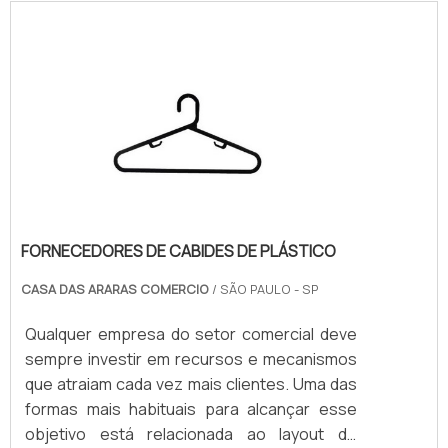
mais populares. O PRODUTO POSSUI UM
Se preferir, entre em contato com um dos
PESO MÉDIO DE 13KGUm dos motivos é que o
nossos consultores e solicite um
balcão de vidro para loja possui um peso
orçamento!
médio de 13kg, permitindo que seja
deslocado com mais praticidade e sem o
emprego de grande esforço físico. Além
disso,.
FORNECEDORES DE CABIDES DE PLÁSTICO
CASA DAS ARARAS COMERCIO
/ SÃO PAULO - SP
Qualquer empresa do setor comercial deve
sempre investir em recursos e mecanismos
que atraiam cada vez mais clientes. Uma das
formas mais habituais para alcançar esse
objetivo está relacionada ao layout do