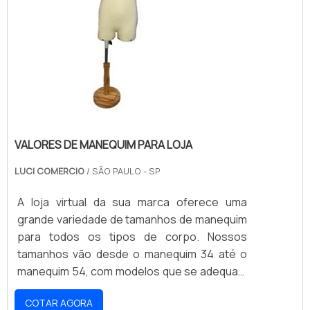
VALORES DE MANEQUIM PARA LOJA
LUCI COMERCIO
/ SÃO PAULO - SP
A loja virtual da sua marca oferece uma
grande variedade de tamanhos de manequim
para todos os tipos de corpo. Nossos
tamanhos vão desde o manequim 34 até o
manequim 54, com modelos que se adequam
a todos os estilos e ocasiões. Nossos
COTAR AGORA
produtos são fabricados com materiais de