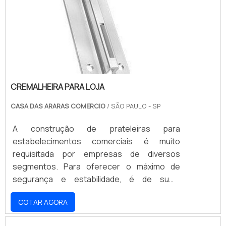
eventos e dispostos no próprio
estabelecimento, sempre visando.
CREMALHEIRA PARA LOJA
CASA DAS ARARAS COMERCIO
/ SÃO PAULO - SP
A construção de prateleiras para
estabelecimentos comerciais é muito
requisitada por empresas de diversos
segmentos. Para oferecer o máximo de
segurança e estabilidade, é de suma
importância que os materiais utilizados na
COTAR AGORA
sua construção e instalação sejam de alta
qualidade, como a cremalheira para loja.O