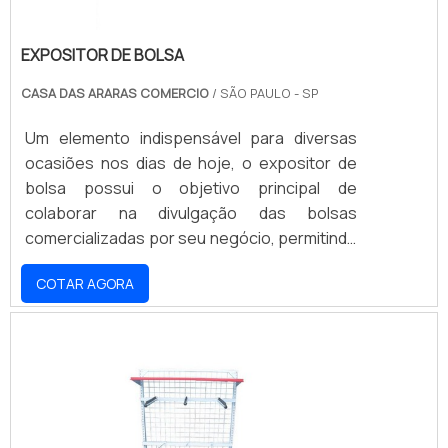
EXPOSITOR DE BOLSA
CASA DAS ARARAS COMERCIO
/ SÃO PAULO - SP
Um elemento indispensável para diversas
ocasiões nos dias de hoje, o expositor de
bolsa possui o objetivo principal de
colaborar na divulgação das bolsas
comercializadas por seu negócio, permitindo
que ofertas, promoções, lançamentos e
COTAR AGORA
outras novidades sejam expostas e
cheguem até o conhecimento do
consumidor, alavancando o
estabelecimento.Até porque, da forma com
que o mercado caminha hoje, as empresas e
estabelecimentos devem buscar maneiras
cada vez mais comunicativas e criativas para