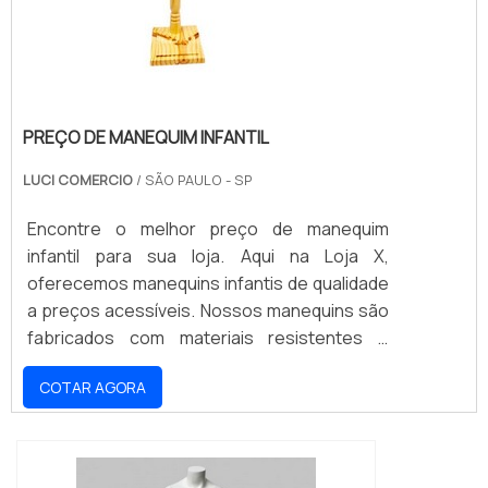
PREÇO DE MANEQUIM INFANTIL
LUCI COMERCIO
/ SÃO PAULO - SP
Encontre o melhor preço de manequim
infantil para sua loja. Aqui na Loja X,
oferecemos manequins infantis de qualidade
a preços acessíveis. Nossos manequins são
fabricados com materiais resistentes e
duráveis, para que sua loja possa contar com
COTAR AGORA
peças de qualidade por muito tempo. Não
perca a oportunidade de adquirir manequins
infantis a preços competitivos e garantir o
melhor para seus clientes. Aproveite nossas