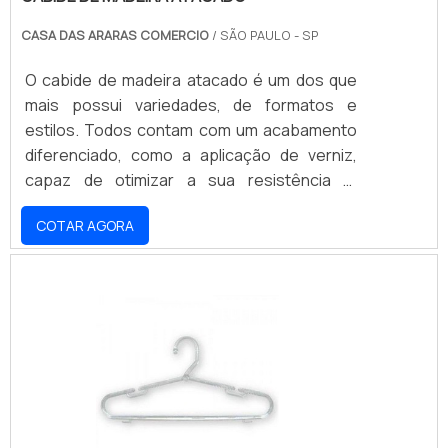
CASA DAS ARARAS COMERCIO
/ SÃO PAULO - SP
O cabide de madeira atacado é um dos que
mais possui variedades, de formatos e
estilos. Todos contam com um acabamento
diferenciado, como a aplicação de verniz,
capaz de otimizar a sua resistência e,
principalmente, durabilidade. As suas
COTAR AGORA
medidas também são diversificadas, com
tamanhos entre 35 cm x 14 cm, para as
versões menores, até tamanhos
aproximados de 28 cm x 44 cm, consideradas
as peças mais convencionais. Quanto à
espessura, os cabides produzidos em
madeira contam com 10 mm, podendo vari.