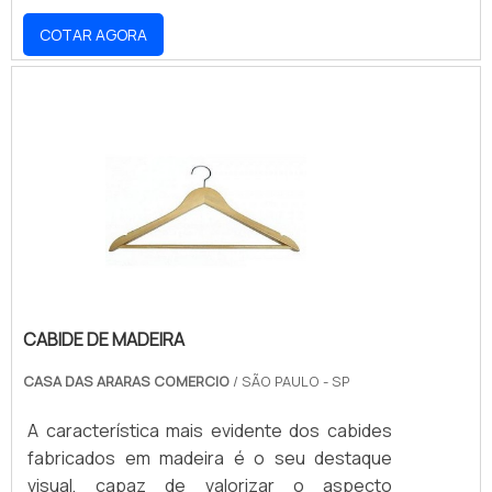
próprio estabelecimento e a maneira com
COTAR AGORA
que seus produtos são expostos aos
consumidores. No ramo de lojas de roupas
isso não é diferente e contar com os cabides
é indispensável para garantir que todos os
itens estejam organizados e à disposição de
seus clientes. Por isso, comprar as peças
em f.
CABIDE DE MADEIRA
CASA DAS ARARAS COMERCIO
/ SÃO PAULO - SP
A característica mais evidente dos cabides
fabricados em madeira é o seu destaque
visual, capaz de valorizar o aspecto