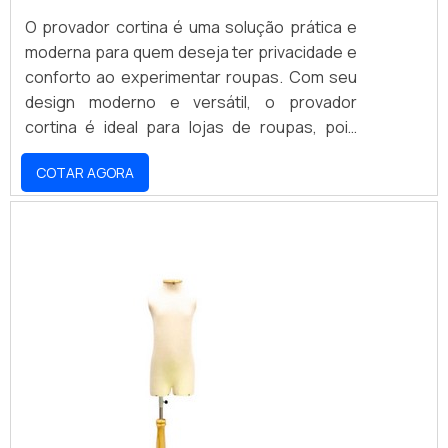
O provador cortina é uma solução prática e
moderna para quem deseja ter privacidade e
conforto ao experimentar roupas. Com seu
design moderno e versátil, o provador
cortina é ideal para lojas de roupas, pois
oferece aos clientes um ambiente seguro e
COTAR AGORA
aconchegante para experimentar as peças.
Além disso, o provador cortina é fácil de
instalar e limpar, o que torna a experiência de
compra ainda mais agradável.