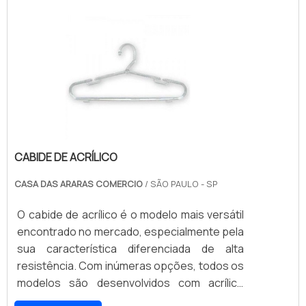
protudo consiste em duas ou mais barras de
aço carbono fabricadas com pequenas,
precisas e uniformes fendas em toda a sua
estrutura, espaço onde é encaixada a sua
peça acessória, conhecida como .
CABIDE DE ACRÍLICO
CASA DAS ARARAS COMERCIO
/ SÃO PAULO - SP
O cabide de acrílico é o modelo mais versátil
encontrado no mercado, especialmente pela
sua característica diferenciada de alta
resistência. Com inúmeras opções, todos os
modelos são desenvolvidos com acrílico
virgem, que oferece diversos benefícios, em