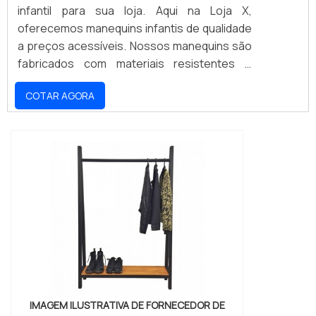
infantil para sua loja. Aqui na Loja X,
oferecemos manequins infantis de qualidade
a preços acessíveis. Nossos manequins são
fabricados com materiais resistentes e
duráveis, para que sua loja possa contar com
COTAR AGORA
peças de qualidade por muito tempo. Não
perca a oportunidade de adquirir manequins
infantis a preços competitivos e garantir o
melhor para seus clientes. Aproveite nossas
ofertas e compre agora mesmo!
IMAGEM ILUSTRATIVA DE FORNECEDOR DE