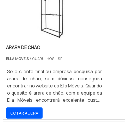
ARARA DE CHÃO
ELLA MÓVEIS
/ GUARULHOS - SP
Se o cliente final ou empresa pesquisa por
arara de chão, sem dúvidas, conseguirá
encontrar no website da Ella Móveis. Quando
o quesito é arara de chão, com a equipe da
Ella Móveis encontrará excelente custo-
benefício com pagamento acessível.ALGUNS
COTAR AGORA
DETALHES SOBRE A ARARA DE CHÃOHá
muitas maneiras eficientes de demonstrar