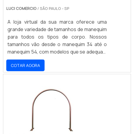
LUCI COMERCIO
/ SÃO PAULO - SP
A loja virtual da sua marca oferece uma
grande variedade de tamanhos de manequim
para todos os tipos de corpo. Nossos
tamanhos vão desde o manequim 34 até o
manequim 54, com modelos que se adequam
a todos os estilos e ocasiões. Nossos
COTAR AGORA
produtos são fabricados com materiais de
alta qualidade e resistência, garantindo
conforto e durabilidade. Não perca a
oportunidade de encontrar o manequim ideal
para você e aproveite nossos preços
acessíveis.