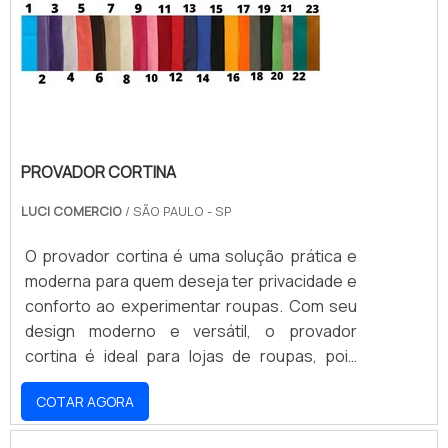
PROVADOR CORTINA
LUCI COMERCIO
/ SÃO PAULO - SP
O provador cortina é uma solução prática e
moderna para quem deseja ter privacidade e
conforto ao experimentar roupas. Com seu
design moderno e versátil, o provador
cortina é ideal para lojas de roupas, pois
oferece aos clientes um ambiente seguro e
COTAR AGORA
aconchegante para experimentar as peças.
Além disso, o provador cortina é fácil de