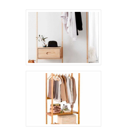
ser comprometida com os serviços e
responsável, qualificações construídas por
focar suas ações no resultado final, tendo
escritório de alta qualidade onde são
realizadas as atividades e equipamentos de
última geração. Tudo isso, somado a uma
equipe com colaboradores proativos e
especialistas dedicados, garante o sucesso
de cada cliente de ponta a ponta.