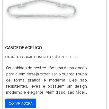
CABIDE DE ACRÍLICO
CASA DAS ARARAS COMERCIO
/ SÃO PAULO - SP
Os cabides de acrílico são uma ótima opção
para quem deseja organizar o guarda-roupa
de forma prática e moderna. Eles são
resistentes, leves e possuem um design
moderno e elegante. Além disso, são fáceis
de limpar e não desgastam com o tempo. Os
COTAR AGORA
cabides de acrílico são ideais para guardar