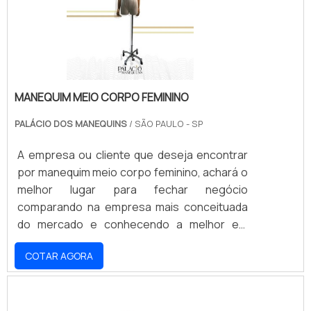
MANEQUIM MEIO CORPO FEMININO
PALÁCIO DOS MANEQUINS
/ SÃO PAULO - SP
A empresa ou cliente que deseja encontrar
por manequim meio corpo feminino, achará o
melhor lugar para fechar negócio
comparando na empresa mais conceituada
do mercado e conhecendo a melhor em
qualidade e custo-benefício.MAIS
COTAR AGORA
INFORMAÇÕES SOBRE O MANEQUIM MEIO
CORPO FEMININOSe alguém procurar por
manequim meio corpo feminino em uma