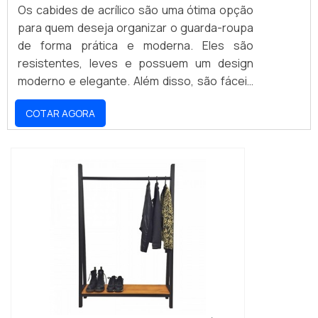
Os cabides de acrílico são uma ótima opção
para quem deseja organizar o guarda-roupa
de forma prática e moderna. Eles são
resistentes, leves e possuem um design
moderno e elegante. Além disso, são fáceis
de limpar e não enferrujam, o que os torna
COTAR AGORA
ideais para uso em ambientes internos e
externos. Os cabides de acrílico são
versáteis e podem ser usados para guardar
roupas, acessórios, toalhas e outros itens.
Se você está procurando por um cabide de
acrílico resistente e moderno, não deixe de
conferir as opções disponíveis no mercado.