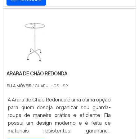
decoração. Além disso, ela é leve e fácil de
montar, o que a torna ideal para quem deseja
mudar a decoração de sua casa com rapidez
e facilidade.
ARARA DE CHÃO REDONDA
ELLA MÓVEIS
/ GUARULHOS - SP
A Arara de Chão Redonda é uma ótima opção
para quem deseja organizar seu guarda-
roupa de maneira prática e eficiente. Ela
possui um design moderno e é feita de
materiais resistentes, garantindo
durabilidade e estabilidade. Além disso, a