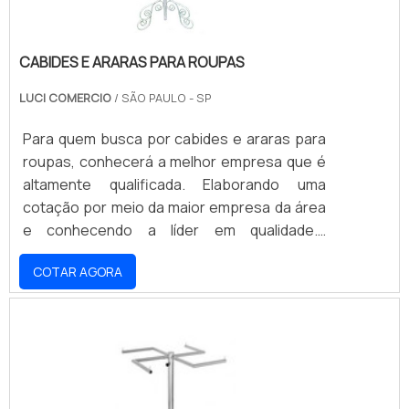
CABIDES E ARARAS PARA ROUPAS
LUCI COMERCIO
/ SÃO PAULO - SP
Para quem busca por cabides e araras para
roupas, conhecerá a melhor empresa que é
altamente qualificada. Elaborando uma
cotação por meio da maior empresa da área
e conhecendo a líder em qualidade.É
importante lembrar que o serviço deve ser
COTAR AGORA
prestado por empresas especializadas.
Esse tipo de cuidado ajuda a garantir a
qualidade e assertividade do serviço, além de
evitar prejuízos com imprevistos e
execuções mal elaboradas. Assim, é possível
poupar gastos desnecessários.UM POUCO