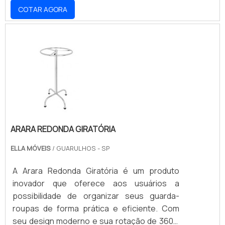
COTAR AGORA
arara de chão redonda é fácil de montar e
desmontar, permitindo que você a mova de
um lugar para outro com facilidade. Se você
está procurando por uma arara de chão
resistente e moderna, a Arara de Chão
Redonda é a escolha certa.
ARARA REDONDA GIRATÓRIA
ELLA MÓVEIS
/ GUARULHOS - SP
A Arara Redonda Giratória é um produto
inovador que oferece aos usuários a
possibilidade de organizar seus guarda-
roupas de forma prática e eficiente. Com
seu design moderno e sua rotação de 360°,