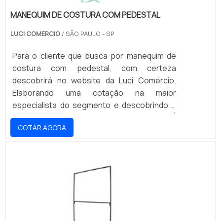
MANEQUIM DE COSTURA COM PEDESTAL
LUCI COMERCIO
/ SÃO PAULO - SP
Para o cliente que busca por manequim de
costura com pedestal, com certeza
descobrirá no website da Luci Comércio.
Elaborando uma cotação na maior
especialista do segmento e descobrindo a
organização mais competente do ramo.É
COTAR AGORA
importante lembrar que o produto deve ser
adquirido com empresas especializadas.
Esse tipo de cuidado ajuda a garantir a
qualidade e durabilidade dos materiais, além
de evitar prejuízos com substituições
frequentes de produtos que não cumprem
com suas funções adequadamente. Assim, é
possível poupar gastos desnecessários.UM