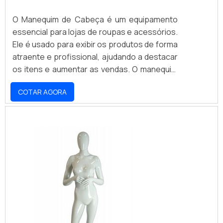
O Manequim de Cabeça é um equipamento
essencial para lojas de roupas e acessórios.
Ele é usado para exibir os produtos de forma
atraente e profissional, ajudando a destacar
os itens e aumentar as vendas. O manequim
de cabeça é feito de materiais resistentes e
COTAR AGORA
duráveis, como plástico, metal e madeira, e
pode ser personalizado para atender às
necessidades de cada loja. Além disso, é
possível encontrar manequins de cabeça em
diversos tamanhos, cores e estilos, para que
você possa escolher o que melhor se adapta
à sua loja.