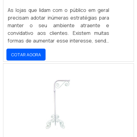
As lojas que lidam com o público em geral
precisam adotar inúmeras estratégias para
manter o seu ambiente atraente e
convidativo aos clientes. Existem muitas
formas de aumentar esse interesse, sendo
que uma das mais simples e baratas é
COTAR AGORA
apostar em cabides, pois somente o produto
é capaz de agregar uma série de vantagens
de compra e uso para os estabelecimentos
comerciais, como a redução de custos, pela
compra em grandes quantidades, bem como
manter o estoque e a loja abastecida com
peças para tod.