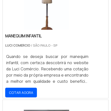
garante a sua proteção completa .
MANEQUIM INFANTIL
LUCI COMERCIO
/ SÃO PAULO - SP
Quando se deseja buscar por manequim
infantil, com certeza descobrirá no website
da Luci Comércio. Recebendo uma cotação
por meio da própria empresa e encontrando
a melhor em qualidade e custo benefício.
Quando o assunto é manequim infantil, com a
COTAR AGORA
equipe da Luci Comércio irá encontrar
excelente custo-benefício com ótimo
atendimento e pronta entrega.DIFERENCIAIS