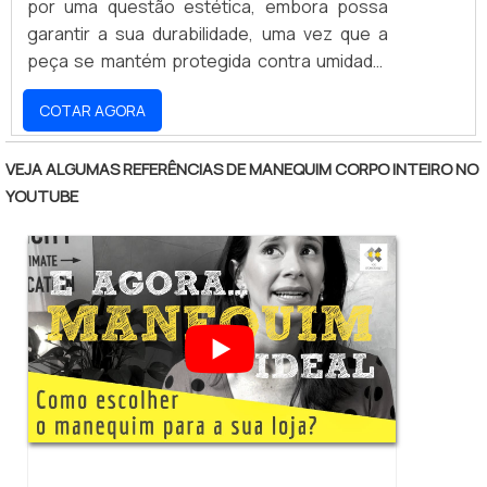
por uma questão estética, embora possa
garantir a sua durabilidade, uma vez que a
peça se mantém protegida contra umidade,
corrosão e atritos. Para que a longevidade
COTAR AGORA
seja ainda maior, o suporte é composto por
uma barra de aço carbono, capaz de
suportar um peso aproximado de 15kg,
VEJA ALGUMAS REFERÊNCIAS DE MANEQUIM CORPO INTEIRO NO
variando de acordo com o modelo e
YOUTUBE
formato.Seja da versão reta, em L, W ou S, o
suporte para cabides é facilmente aplicado
na parede com o.