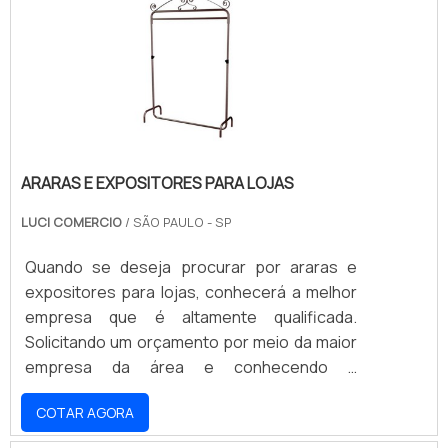
portanto, pode suportar até 25kg de carga,
empresa, os serviços e os produtos. Se
graças à sua estrutura tubular fabricada em
preferir, entre em contato com um dos
uma única peça, sem a presença de solda.
nossos consultores e solicite um
orçamento!
ARARAS E EXPOSITORES PARA LOJAS
LUCI COMERCIO
/ SÃO PAULO - SP
Quando se deseja procurar por araras e
expositores para lojas, conhecerá a melhor
empresa que é altamente qualificada.
Solicitando um orçamento por meio da maior
empresa da área e conhecendo a
sofisticação, qualidade e preço justo em um
COTAR AGORA
só lugar. Quando o assunto é araras e
expositores para lojas, com os melhores