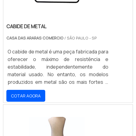
CABIDE DE METAL
CASA DAS ARARAS COMERCIO
/ SÃO PAULO - SP
O cabide de metal é uma peça fabricada para
oferecer o máximo de resistência e
estabilidade, independentemente do
material usado. No entanto, os modelos
produzidos em metal são os mais fortes e
seguros dentre as opções possíveis,
COTAR AGORA
embora o seu valor seja um pouco maior em
comparação aos demais modelos. Contudo,
a peça fabricada em metal é a melhor opção
para quem precisa contar com um cabide de
resistência superior.Com estrutura
totalmente cromada e acabamento que