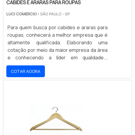
CABIDES E ARARAS PARA ROUPAS
LUCI COMERCIO
/ SÃO PAULO - SP
Para quem busca por cabides e araras para
roupas, conhecerá a melhor empresa que é
altamente qualificada. Elaborando uma
cotação por meio da maior empresa da área
e conhecendo a líder em qualidade.É
importante lembrar que o serviço deve ser
COTAR AGORA
prestado por empresas especializadas.
Esse tipo de cuidado ajuda a garantir a
qualidade e assertividade do serviço, além de
evitar prejuízos com imprevistos e
execuções mal elaboradas. Assim, é possível
poupar gastos desnecessários.UM POUCO
MAIS SOBRE CABIDES E ARARAS PARA
ROUPASSe alguém pesquisar cabides e
araras para roupas, consegue encontrar o