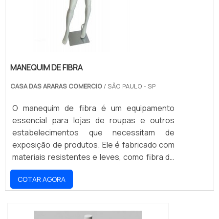
MANEQUIM DE FIBRA
CASA DAS ARARAS COMERCIO
/ SÃO PAULO - SP
O manequim de fibra é um equipamento
essencial para lojas de roupas e outros
estabelecimentos que necessitam de
exposição de produtos. Ele é fabricado com
materiais resistentes e leves, como fibra de
vidro, que garantem durabilidade e
COTAR AGORA
estabilidade. Além disso, o manequim de fibra
possui diversos modelos e tamanhos,
permitindo que sejam exibidas peças de
vestuário de diferentes tamanhos e estilos.