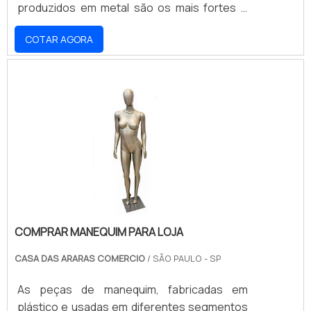
produzidos em metal são os mais fortes e
seguros dentre as opções possíveis,
COTAR AGORA
embora o seu valor seja um pouco maior em
comparação aos demais modelos. Contudo,
a peça fabricada em metal é a melhor opção
para quem precisa contar com um cabide de
resistência superior.Com estrutura
totalmente cromada e acabamento que
garante a sua proteção completa .
COMPRAR MANEQUIM PARA LOJA
CASA DAS ARARAS COMERCIO
/ SÃO PAULO - SP
As peças de manequim, fabricadas em
plástico e usadas em diferentes segmentos