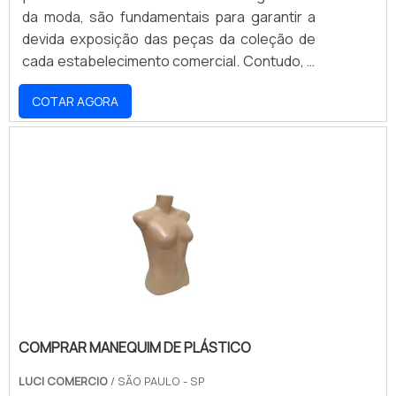
da moda, são fundamentais para garantir a
devida exposição das peças da coleção de
cada estabelecimento comercial. Contudo, é
importante que os lojistas contem com
COTAR AGORA
parcerias confiáveis e vantajosas para
comprar manequim para loja. O primeiro
critério a se investigar é se a empresa
responsável pela comercialização dos
manequins oferece variedade, visto que a
necessidade das lojas vai muito além do
simples modelo de bust.
COMPRAR MANEQUIM DE PLÁSTICO
LUCI COMERCIO
/ SÃO PAULO - SP