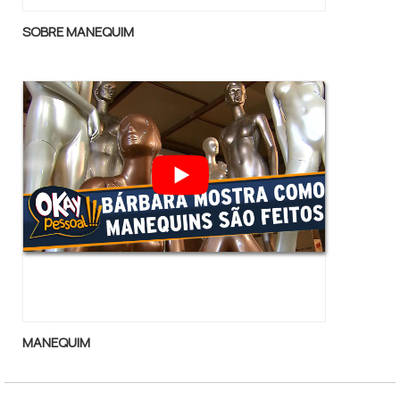
conquistando então a confiança de todos. A
Luci Comércio tem sido preferência no
SOBRE MANEQUIM
segmento por toda seriedade e qualidade,
que comprovam sua essência de levar o
melhor aos clientes no mercado.Aproveite a
visita para acessar o nosso site e saber mais
sobre a empresa, os serviços e os produtos.
Se preferir, entre em contato com um dos
nossos consultores e solicite um
orçamento!
MANEQUIM