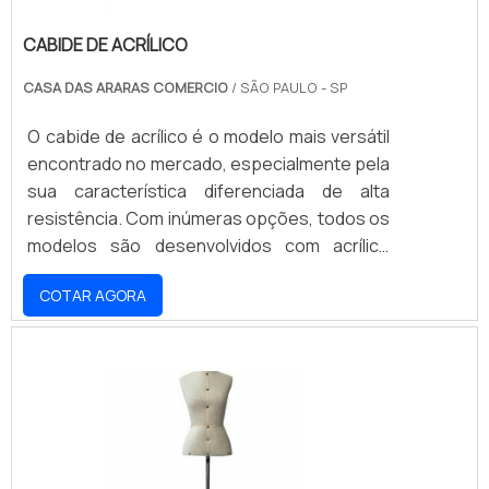
CABIDE DE ACRÍLICO
CASA DAS ARARAS COMERCIO
/ SÃO PAULO - SP
O cabide de acrílico é o modelo mais versátil
encontrado no mercado, especialmente pela
sua característica diferenciada de alta
resistência. Com inúmeras opções, todos os
modelos são desenvolvidos com acrílico
virgem, que oferece diversos benefícios, em
COTAR AGORA
comparação ao material reciclado, além de
possuir mais qualidade e resistência,
evitando a sua deterioração com o tempo e o
amarelamento da peça, que se mantém
transparente e com brilho.SUPORTAM
CARGAS DE DIVERSAS PEÇAS DE ROUPAPor
contar com uma.