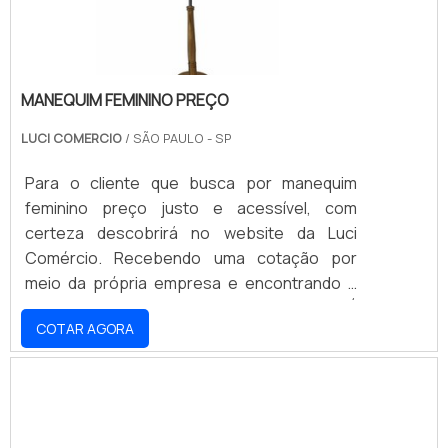
MANEQUIM FEMININO PREÇO
LUCI COMERCIO
/ SÃO PAULO - SP
Para o cliente que busca por manequim
feminino preço justo e acessível, com
certeza descobrirá no website da Luci
Comércio. Recebendo uma cotação por
meio da própria empresa e encontrando a
melhor em qualidade e custo benefício.É
COTAR AGORA
importante lembrar que o serviço deve ser
prestado por empresas especializadas.
Esse tipo de cuidado ajuda a garantir a
qualidade e assertividade do serviço, além de
evitar prejuízos com imprevistos e