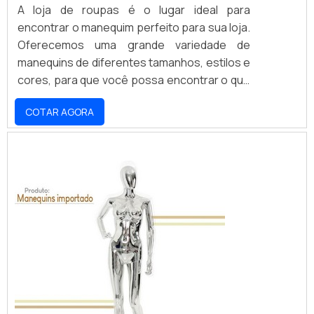
A loja de roupas é o lugar ideal para
encontrar o manequim perfeito para sua loja.
Oferecemos uma grande variedade de
manequins de diferentes tamanhos, estilos e
cores, para que você possa encontrar o que
melhor se adapta às suas necessidades.
COTAR AGORA
Nossos manequins são feitos de materiais
de alta qualidade, resistentes e duráveis,
para que você possa usá-los por muito
tempo. Além disso, oferecemos preços
competitivos para que você possa encontrar
o manequim ideal para sua loja sem gastar
muito.