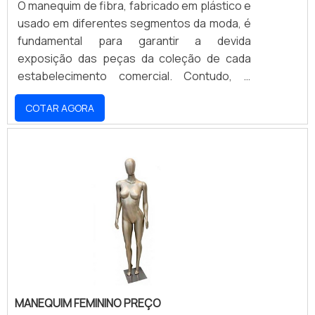
O manequim de fibra, fabricado em plástico e
usado em diferentes segmentos da moda, é
fundamental para garantir a devida
exposição das peças da coleção de cada
estabelecimento comercial. Contudo, é
importante que os lojistas contem com
COTAR AGORA
parcerias confiáveis e vantajosas para o
fornecimento desses expositores tão
importantes em vitrines ou mesmo na parte
de dentro das lojas. O primeiro critério a se
investigar é se a empresa responsável pela
comercialização dos manequins oferece
variedade, visto q.
MANEQUIM FEMININO PREÇO