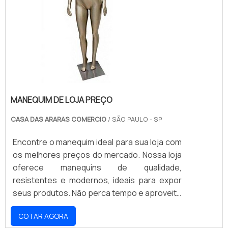
MANEQUIM DE LOJA PREÇO
CASA DAS ARARAS COMERCIO
/ SÃO PAULO - SP
Encontre o manequim ideal para sua loja com
os melhores preços do mercado. Nossa loja
oferece manequins de qualidade,
resistentes e modernos, ideais para expor
seus produtos. Não perca tempo e aproveite
nossas ofertas para adquirir o manequim
COTAR AGORA
ideal para sua loja. Compre agora mesmo e