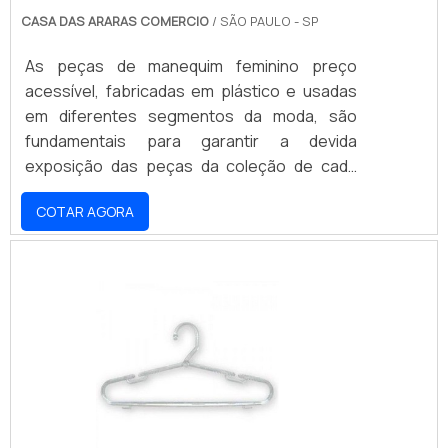
CASA DAS ARARAS COMERCIO
/ SÃO PAULO - SP
As peças de manequim feminino preço
acessível, fabricadas em plástico e usadas
em diferentes segmentos da moda, são
fundamentais para garantir a devida
exposição das peças da coleção de cada
estabelecimento comercial. Contudo, é
COTAR AGORA
importante que os lojistas contem com
parcerias confiáveis e vantajosas para
comprar manequim para loja. O primeiro
critério a se investigar é se a empresa
responsável pela comercialização dos
manequins oferece variedade, visto que a
necessidade das lojas vai muito além .