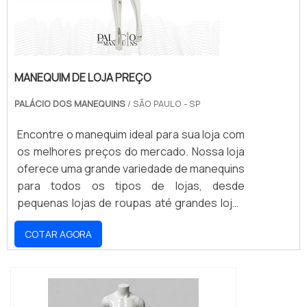
MANEQUIM DE LOJA PREÇO
PALÁCIO DOS MANEQUINS
/ SÃO PAULO - SP
Encontre o manequim ideal para sua loja com
os melhores preços do mercado. Nossa loja
oferece uma grande variedade de manequins
para todos os tipos de lojas, desde
pequenas lojas de roupas até grandes lojas
de departamento. Oferecemos manequins
COTAR AGORA
de qualidade superior a preços acessíveis,
para que você possa encontrar o manequim
certo para o seu negócio. Navegue em
nosso catálogo e encontre o manequim ideal
para sua loja.