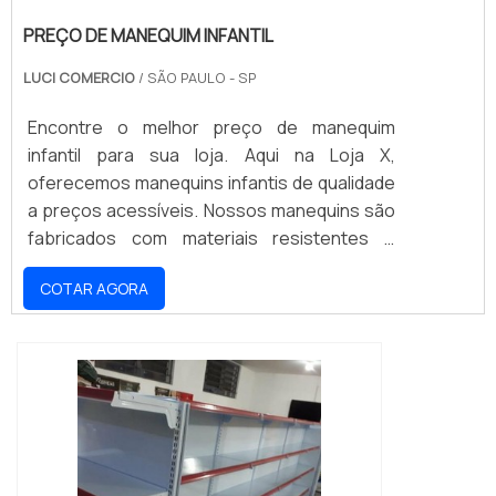
PREÇO DE MANEQUIM INFANTIL
LUCI COMERCIO
/ SÃO PAULO - SP
Encontre o melhor preço de manequim
infantil para sua loja. Aqui na Loja X,
oferecemos manequins infantis de qualidade
a preços acessíveis. Nossos manequins são
fabricados com materiais resistentes e
duráveis, para que sua loja possa contar com
COTAR AGORA
peças de qualidade por muito tempo. Não
perca a oportunidade de adquirir manequins
infantis a preços competitivos e garantir o
melhor para seus clientes. Aproveite nossas
ofertas e compre agora mesmo!