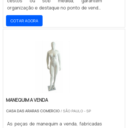
cestos ou sob medida, garantem
organização e destaque no ponto de venda,
sempre alinhados à identidade visual da sua
COTAR AGORA
marca. Ideais para diversos segmentos do
varejo, oferecem durabilidade e exposição
estratégica, impulsionando as vendas.
Desenvolvemos soluções que otimizam seu
espaço e valorizam seus produtos. Solicite
um orçamento e transforme seu PDV com a
Promometal!
MANEQUIM A VENDA
CASA DAS ARARAS COMERCIO
/ SÃO PAULO - SP
As peças de manequim a venda, fabricadas