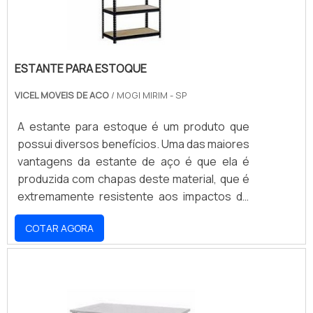
ESTANTE PARA ESTOQUE
VICEL MOVEIS DE ACO
/ MOGI MIRIM - SP
A estante para estoque é um produto que
possui diversos benefícios. Uma das maiores
vantagens da estante de aço é que ela é
produzida com chapas deste material, que é
extremamente resistente aos impactos do
dia a dia nos estoques.Benefícios e qualidade
COTAR AGORA
do produtoPor isso ela é ideal para auxiliar no
armazenamento de produtos nesses
ambientes, isso se dá por conta da
praticidade e eficiência na hora de pegar os
produtos. Essa é uma excelente alternativa