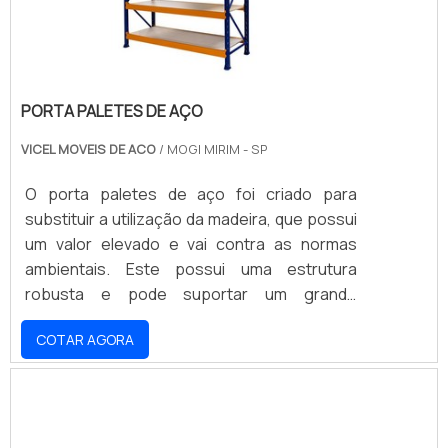
PORTA PALETES DE AÇO
VICEL MOVEIS DE ACO
/ MOGI MIRIM - SP
O porta paletes de aço foi criado para
substituir a utilização da madeira, que possui
um valor elevado e vai contra as normas
ambientais. Este possui uma estrutura
robusta e pode suportar um grande
peso.Além disso, a montagem do porta
COTAR AGORA
paletes é descomplicada, pois necessita
apenas do encaixe e fixação, através de
parafusos, das prateleiras nas colunas.
Estas saem de fábrica demarcadas em cada
ponto de fixação.INFORMAÇÕES ADICIONAIS