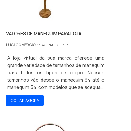
VALORES DE MANEQUIM PARA LOJA
LUCI COMERCIO
/ SÃO PAULO - SP
A loja virtual da sua marca oferece uma
grande variedade de tamanhos de manequim
para todos os tipos de corpo. Nossos
tamanhos vão desde o manequim 34 até o
manequim 54, com modelos que se adequam
a todos os estilos e ocasiões. Nossos
COTAR AGORA
produtos são fabricados com materiais de
alta qualidade e resistência, garantindo
conforto e durabilidade. Não perca a
oportunidade de encontrar o manequim ideal
para você e aproveite nossos preços