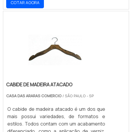
COTAR AGORA
parcerias confiáveis e vantajosas para o
fornecimento desses expositores tão
importantes em vitrines ou mesmo na parte
de dentro das lojas. O primeiro critério a se
investigar é se a empresa responsável pela
comercialização dos manequins oferece
variedade, visto que a nece.
CABIDE DE MADEIRA ATACADO
CASA DAS ARARAS COMERCIO
/ SÃO PAULO - SP
O cabide de madeira atacado é um dos que
mais possui variedades, de formatos e
estilos. Todos contam com um acabamento
diferenciado, como a aplicação de verniz,