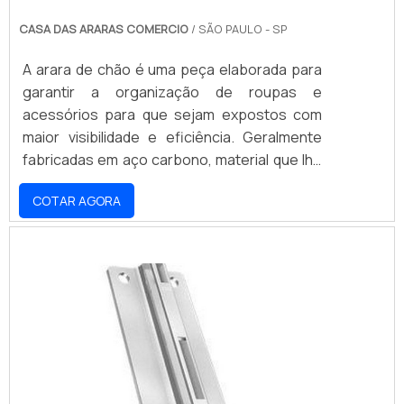
CASA DAS ARARAS COMERCIO
/ SÃO PAULO - SP
A arara de chão é uma peça elaborada para
garantir a organização de roupas e
acessórios para que sejam expostos com
maior visibilidade e eficiência. Geralmente
fabricadas em aço carbono, material que lhe
confere a mais alta resistência e
COTAR AGORA
durabilidade, são facilmente aplicadas em
qualquer ambiente, pois sua altura,
comprimento e largura possibilitam o seu
uso mesmo em lugares com pouco espaço.
PROPORCIONAM MAIS ESTABILIDADE
DURANTE O USOPor ser um produto que se
mantém no chão, as araras são fabr.