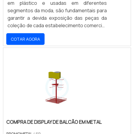
em plástico e usadas em diferentes
segmentos da moda, são fundamentais para
garantir a devida exposição das peças da
coleção de cada estabelecimento comercial.
Contudo, é importante que os lojistas
COTAR AGORA
contem com parcerias confiáveis e
vantajosas para o fornecimento desses
expositores tão importantes em vitrines ou
mesmo na parte de dentro das lojas. MAIS
INFORMAÇÕES SOBRE O PRODUTOO
primeiro critério a se investigar é se a
empresa responsável pela comerciali.
COMPRA DE DISPLAY DE BALCÃO EM METAL
PROMOMETAL
/ SP