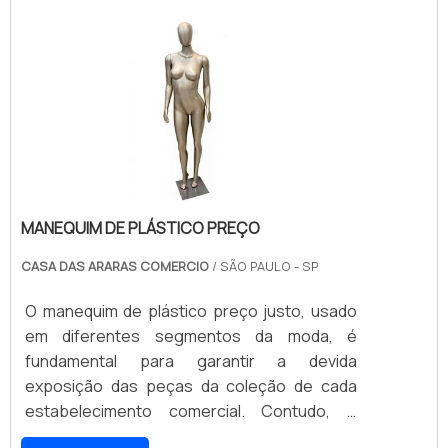
necessidade de maneira precisa.Por ser uma
DE AÇO É UM PRODUTO DE ALTA
peça fabricada em diferentes tamanhos, é
QUALIDADEA Vicel é uma empresa renomada
importante saber cremalheira onde comprar,
no mercado, e atua desde 1992. A
e que o produto esteja exatamente de
fabricantes de móveis de aço e
acordo com as suas expectativas.
recentemente aumentou a unidade fabril, e é
capaz de produzir estantes de aço, mini
porta paletes e porta paletes convencional,
entre diversos outros produtos..
MANEQUIM DE PLÁSTICO PREÇO
CASA DAS ARARAS COMERCIO
/ SÃO PAULO - SP
O manequim de plástico preço justo, usado
em diferentes segmentos da moda, é
fundamental para garantir a devida
exposição das peças da coleção de cada
estabelecimento comercial. Contudo, é
importante que os lojistas contem com