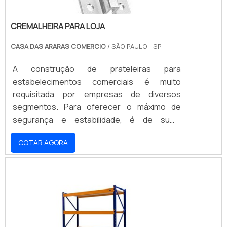
CREMALHEIRA PARA LOJA
CASA DAS ARARAS COMERCIO
/ SÃO PAULO - SP
A construção de prateleiras para
estabelecimentos comerciais é muito
requisitada por empresas de diversos
segmentos. Para oferecer o máximo de
segurança e estabilidade, é de suma
importância que os materiais utilizados na
COTAR AGORA
sua construção e instalação sejam de alta
qualidade, como a cremalheira para loja.O
protudo consiste em duas ou mais barras de
aço carbono fabricadas com pequenas,
precisas e uniformes fendas em toda a sua
estrutura, espaço onde é encaixada a sua
peça acessória, conhecida como .