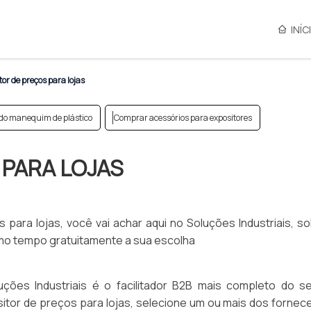
INÍC
or de preços para lojas
 do manequim de plástico
Comprar acessórios para expositores
 PARA LOJAS
ara lojas, você vai achar aqui no Soluções Industriais, sol
mo tempo gratuitamente a sua escolha
uções Industriais é o facilitador B2B mais completo do 
sitor de preços para lojas, selecione um ou mais dos fornec