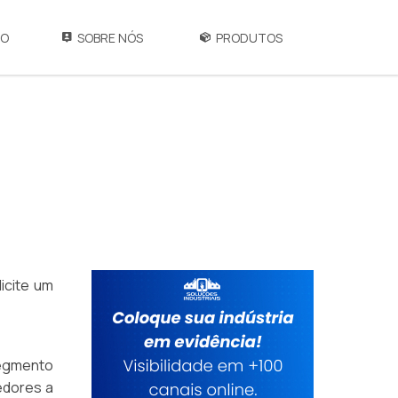
IO
SOBRE NÓS
PRODUTOS
icite um
segmento
edores a