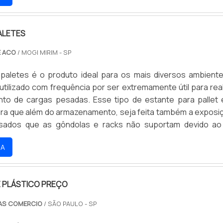
ALETES
E ACO
/ MOGI MIRIM - SP
 paletes é o produto ideal para os mais diversos ambiente
tilizado com frequência por ser extremamente útil para real
to de cargas pesadas. Esse tipo de estante para pallet
para que além do armazenamento, seja feita também a exposi
sados que as gôndolas e racks não suportam devido a
efícios proporcionados pelo produtoEsse porta pale
RA
om matérias-primas de qualidade excelente, além de es
 normas de qualidade, a fim de garantir a capacidade de org
com facilidade.O porta paletes mini é muito resistente, a
 PLÁSTICO PREÇO
cidade para que as funções sejam realizadas. O porta palete
l de montar, as estruturas têm o objetivo de guardar e reti
AS COMERCIO
/ SÃO PAULO - SP
 maneira prática. Esse produto pode ser utilizado em 