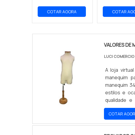
COTAR AGORA
COTAR AG
VALORES DE 
LUCI COMERCI
A loja virt
manequim pa
manequim 34
estilos e oc
qualidade e 
oportunidad
COTAR AGO
preços acess