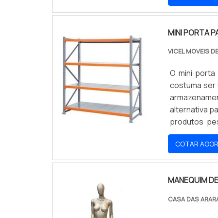
MINI PORTA P
VICEL MOVEIS D
O mini porta
costuma ser u
armazenamen
alternativa 
produtos pe
elevado.Ben
COTAR AGO
produzido c
acordo com as
os produtos 
MANEQUIM DE
possuir capa
é muito fáci
CASA DAS ARAR
produtos de