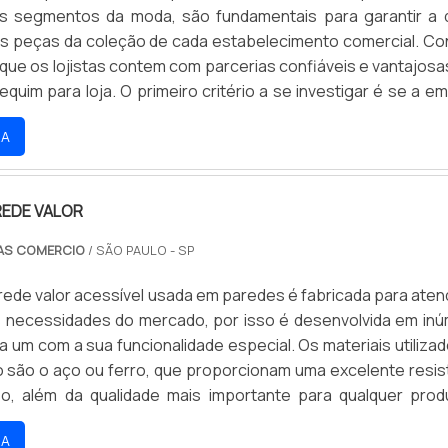
s segmentos da moda, são fundamentais para garantir a 
s peças da coleção de cada estabelecimento comercial. Co
que os lojistas contem com parcerias confiáveis e vantajosa
uim para loja. O primeiro critério a se investigar é se a e
pela comercialização dos manequins oferece variedade, vis
RA
 das lojas vai muito além do.
REDE VALOR
AS COMERCIO
/ SÃO PAULO - SP
rede valor acessível usada em paredes é fabricada para aten
s necessidades do mercado, por isso é desenvolvida em in
 um com a sua funcionalidade especial. Os materiais utiliza
 são o aço ou ferro, que proporcionam uma excelente resis
o, além da qualidade mais importante para qualquer prod
. A capacidade de carga que cada versão da arara oferec
RA
eros distantes, em que o model.