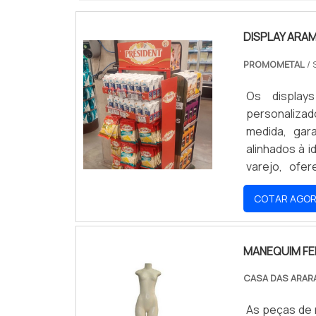
DISPLAY AR
PROMOMETAL
/ 
Os display
personaliza
medida, ga
alinhados à 
varejo, ofe
vendas. Des
COTAR AGO
produtos. So
MANEQUIM FE
CASA DAS ARAR
As peças de 