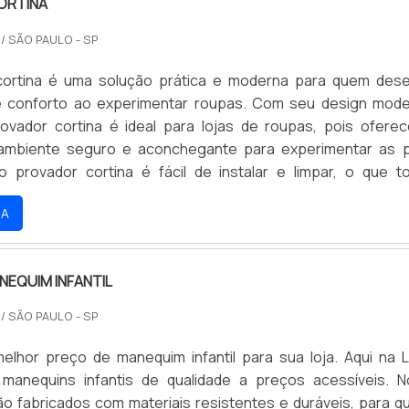
ORTINA
O
/ SÃO PAULO - SP
cortina é uma solução prática e moderna para quem dese
 e conforto ao experimentar roupas. Com seu design mod
provador cortina é ideal para lojas de roupas, pois ofere
 ambiente seguro e aconchegante para experimentar as 
o provador cortina é fácil de instalar e limpar, o que t
e compra ainda mais agradável.
RA
NEQUIM INFANTIL
O
/ SÃO PAULO - SP
elhor preço de manequim infantil para sua loja. Aqui na L
manequins infantis de qualidade a preços acessíveis. 
o fabricados com materiais resistentes e duráveis, para q