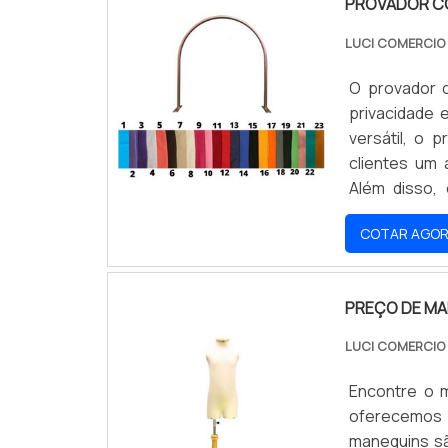
PROVADOR C
LUCI COMERCI
O provador 
privacidade
versátil, o 
clientes um
Além disso, 
experiência d
COTAR AGO
PREÇO DE MA
LUCI COMERCI
Encontre o m
oferecemos 
manequins sã