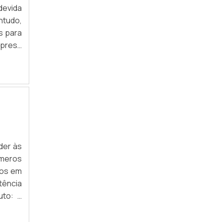
devida
GÔNDOLAS DE AÇO PARA LOJAS
ntudo,
s para
GÔNDOLAS PARA SUPERMERCADO
mpresa
to que
GÔNDOLAS PDV
ONDE COMPRAR ACESSÓRIOS PARA
EXPOSITORES
PRATELEIRAS E GÔNDOLAS PARA LOJAS
PREÇO DO ACESSÓRIOS PARA EXPOSITORES
der às
PREÇO DO MANEQUIM DE PLÁSTICO
úmeros
VALOR DO ACESSÓRIOS PARA EXPOSITORES
dos em
tência
PRATELEIRA DE AÇO PARA LOJA
uto: a
e pode
GÔNDOLA DE PAREDE