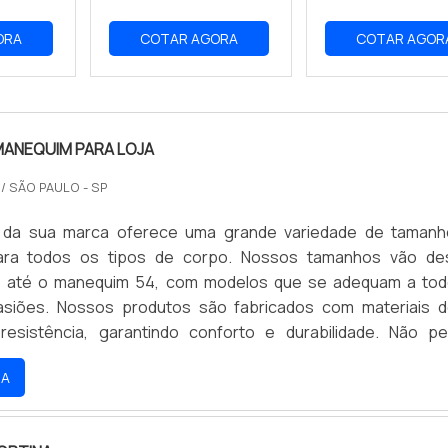
ORA
COTAR AGORA
COTAR AGOR
MANEQUIM PARA LOJA
O
/ SÃO PAULO - SP
ual da sua marca oferece uma grande variedade de taman
ra todos os tipos de corpo. Nossos tamanhos vão de
 até o manequim 54, com modelos que se adequam a to
asiões. Nossos produtos são fabricados com materiais d
resistência, garantindo conforto e durabilidade. Não p
e de encontrar o manequim ideal para você e aproveite 
RA
íveis.