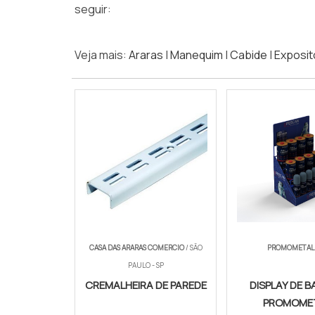
seguir:
Veja mais:
Araras
|
Manequim
|
Cabide
|
Exposit
CASA DAS ARARAS COMERCIO
/ SÃO
PROMOMETAL
PAULO - SP
CREMALHEIRA DE PAREDE
DISPLAY DE 
PROMOME