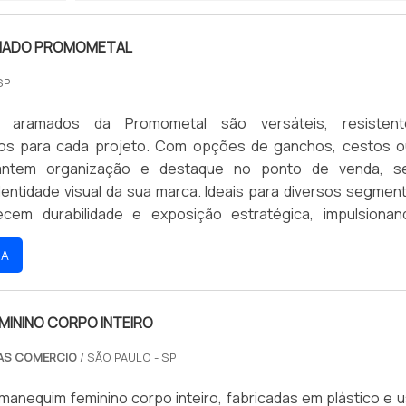
AMADO PROMOMETAL
SP
s aramados da Promometal são versáteis, resisten
dos para cada projeto. Com opções de ganchos, cestos 
rantem organização e destaque no ponto de venda, s
identidade visual da sua marca. Ideais para diversos segmen
recem durabilidade e exposição estratégica, impulsiona
envolvemos soluções que otimizam seu espaço e valoriza
RA
licite um orçamento e transforme seu PDV com a Promometal
MININO CORPO INTEIRO
AS COMERCIO
/ SÃO PAULO - SP
manequim feminino corpo inteiro, fabricadas em plástico e 