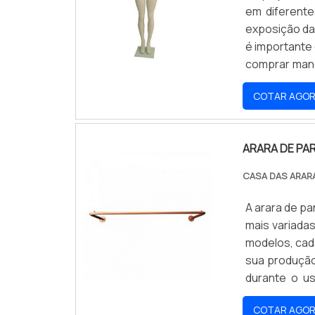
em diferente
exposição da
é importante 
comprar maneq
responsável 
COTAR AGO
a necessidade
ARARA DE PA
CASA DAS ARAR
A arara de pa
mais variada
modelos, cada
sua produção
durante o us
durabilidade
COTAR AGO
variar em núm