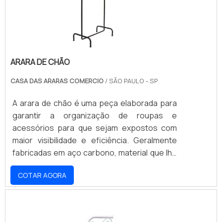
uma única peça, sem a presença de solda.
ARARA DE CHÃO
CASA DAS ARARAS COMERCIO
/ SÃO PAULO - SP
A arara de chão é uma peça elaborada para
garantir a organização de roupas e
acessórios para que sejam expostos com
maior visibilidade e eficiência. Geralmente
fabricadas em aço carbono, material que lhe
confere a mais alta resistência e
COTAR AGORA
durabilidade, são facilmente aplicadas em
qualquer ambiente, pois sua altura,
comprimento e largura possibilitam o seu
uso mesmo em lugares com pouco espaço.