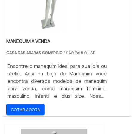
MANEQUIM A VENDA
CASA DAS ARARAS COMERCIO
/ SÃO PAULO - SP
Encontre o manequim ideal para sua loja ou
ateliê. Aqui na Loja do Manequim você
encontra diversos modelos de manequim
para venda, como manequim feminino,
masculino, infantil e plus size. Nossos
manequins são fabricados com materiais de
COTAR AGORA
alta qualidade e resistência, para que você
possa contar com a durabilidade e
resistência que precisa. Além disso,
oferecemos preços acessíveis para que