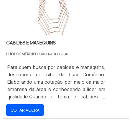
poden.
CABIDES E MANEQUINS
LUCI COMERCIO
/ SÃO PAULO - SP
Para quem busca por cabides e manequins,
descobrirá no site da Luci Comércio.
Elaborando uma cotação por meio da maior
empresa da área e conhecendo a líder em
qualidade.Quando o tema é cabides e
manequins, com a melhor mão de obra da
COTAR AGORA
Luci Comércio Poderá contar assertividade
com produtos de ótima qualidade e preço
justo.OUTRAS INFORMAÇÕES SOBRE