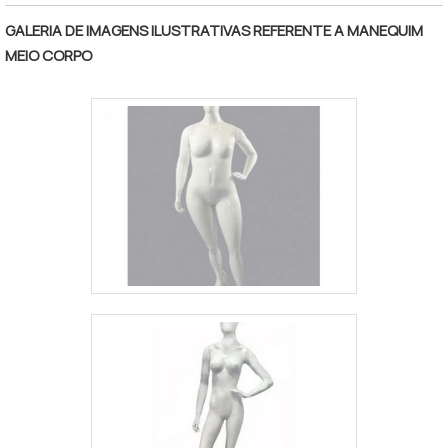
grande variedade no portfólio como
GALERIA DE IMAGENS ILUSTRATIVAS REFERENTE A MANEQUIM
manequins e pedestais para manequins.Isso
MEIO CORPO
se deve ao fato de ser comprometida com
os serviços e segura, qualificações
possíveis pelo fato de a empresa possuir
escritório de alta qualidade onde são
realizadas as atividades e amplo catálogo de
produtos. Tudo isso, somado a uma equipe
multidisciplinar de consultores associados e
profissionais com vasta experiência nas
diversas áreas de atuação, onde garantem o
sucesso de cada cliente. Aproveite a visita
para acessar o nosso site e saber mais
sobre a empresa, os serviços e os produtos.
Se preferir, entre em contato com um dos
nossos consultores e solicite um
orçamento!