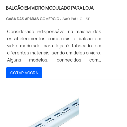
BALCÃO EM VIDRO MODULADO PARA LOJA
CASA DAS ARARAS COMERCIO
/ SÃO PAULO - SP
Considerado indispensável na maioria dos
estabelecimentos comerciais, o balcão em
vidro modulado para loja é fabricado em
diferentes materiais, sendo um deles o vidro.
Alguns modelos, conhecidos como
modulado, permitem que a peça seja
COTAR AGORA
montada com nichos de vidro que, quando
unidos, formam o balcão com o tamanho
desejado.Todas as peças contam com um
vidro temperado de aproximadamente 4mm,
incolor, que facilita a visão através do nicho. É
comum que cada espaço conte com
30x30cm ou 30x40, dependend.