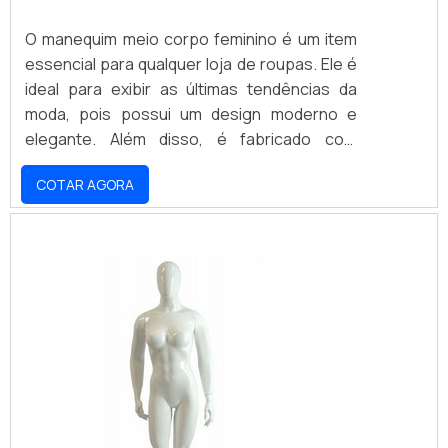
O manequim meio corpo feminino é um item
essencial para qualquer loja de roupas. Ele é
ideal para exibir as últimas tendências da
moda, pois possui um design moderno e
elegante. Além disso, é fabricado com
materiais de alta qualidade, garantindo
COTAR AGORA
durabilidade e resistência. O manequim meio
corpo feminino é a escolha certa para quem
deseja exibir suas peças de forma atraente
e profissional.