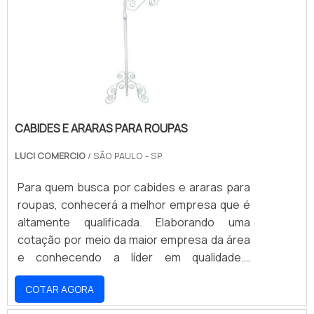
PROPORCIONAM MAIS ESTABILIDADE
DURANTE O USOPor ser um produto que se
mantém no chão, as araras são fabr.
CABIDES E ARARAS PARA ROUPAS
LUCI COMERCIO
/ SÃO PAULO - SP
Para quem busca por cabides e araras para
roupas, conhecerá a melhor empresa que é
altamente qualificada. Elaborando uma
cotação por meio da maior empresa da área
e conhecendo a líder em qualidade.É
importante lembrar que o serviço deve ser
COTAR AGORA
prestado por empresas especializadas.
Esse tipo de cuidado ajuda a garantir a