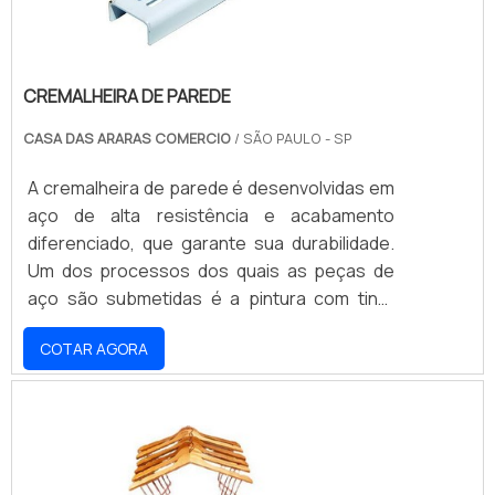
CREMALHEIRA DE PAREDE
CASA DAS ARARAS COMERCIO
/ SÃO PAULO - SP
A cremalheira de parede é desenvolvidas em
aço de alta resistência e acabamento
diferenciado, que garante sua durabilidade.
Um dos processos dos quais as peças de
aço são submetidas é a pintura com tinta
epóxi, responsável por proteger o material
COTAR AGORA
dos efeitos abrasivos do tempo, impedindo a
sua corrosão e deterioração após algum
tempo de uso. A presença de aberturas
uniformes em toda a sua superfície garante
que a peça seja estável, suportando o peso
de acordo com cada modelo de fabricação,