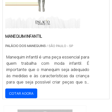
MANEQUIM INFANTIL
PALÁCIO DOS MANEQUINS
/ SÃO PAULO - SP
Manequim infantil é uma peça essencial para
quem trabalha com moda infantil. É
importante que o manequim seja adequado
às medidas e às características da criança
para que seja possível criar peças que se
ajustem perfeitamente ao corpo dela. Por
COTAR AGORA
isso, é importante escolher um manequim
infantil de qualidade, que seja resistente e
que seja ajustável para que possa ser usado