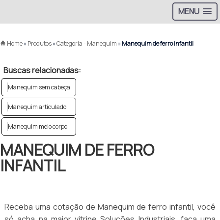
MENU
Home
»
Produtos
»
Categoria - Manequim
»
Manequim de ferro infantil
Buscas relacionadas:
Manequim sem cabeça
Manequim articulado
Manequim meio corpo
MANEQUIM DE FERRO
INFANTIL
Receba uma cotação de Manequim de ferro infantil, você
só acha na maior vitrine Soluções Industriais, faça uma