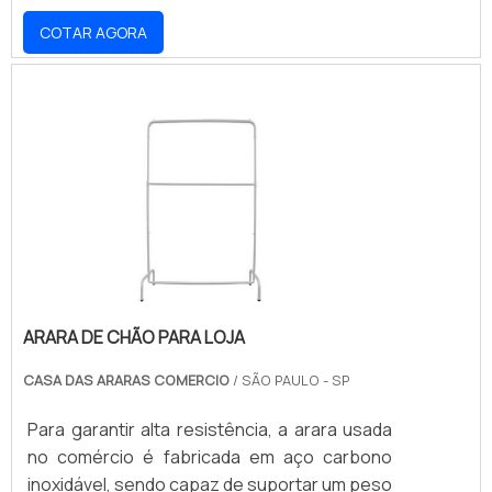
importante que os lojistas contem com
COTAR AGORA
parcerias confiáveis e vantajosas para o
fornecimento desses expositores tão
importantes em vitrines ou mesmo na parte
de dentro das lojas. MAIS INFORMAÇÕES
SOBRE O PRODUTOO primeiro critério a se
investigar é se a empresa responsável pela
comercialização dos man.
ARARA DE CHÃO PARA LOJA
CASA DAS ARARAS COMERCIO
/ SÃO PAULO - SP
Para garantir alta resistência, a arara usada
no comércio é fabricada em aço carbono
inoxidável, sendo capaz de suportar um peso