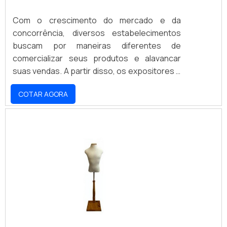
Com o crescimento do mercado e da
concorrência, diversos estabelecimentos
buscam por maneiras diferentes de
comercializar seus produtos e alavancar
suas vendas. A partir disso, os expositores e
gôndolas são peças essenciais para garantir
COTAR AGORA
que os clientes tenham acesso aos
produtos e possam visualizar os diferentes
tipos e modelos que são disponibilizados
pelo estabelecimento. Assim, é possível
utilizar essas peças em vitrines, exposições,
eventos e dispostos no próprio
estabelecimento, sempre vis.