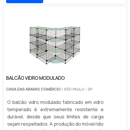
cliente.Aproveite a visita para acessar o
SUSTENTAÇÃO ADEQUADAA arara de chão
nosso site e saber mais sobre a empresa, os
com quatro braços conta ainda com uma
serviços e os produtos. Se preferir, entre em
base estável, com a presença de peças em
contato com um dos nossos consultores e
PVC que garantem a sustentação adequada
solicite um orçamento!
para o produto, mesmo quando a arara está
preenchida com peças de ves.
BALCÃO VIDRO MODULADO
CASA DAS ARARAS COMERCIO
/ SÃO PAULO - SP
O balcão vidro modulado fabricado em vidro
temperado é extremamente resistente e
durável, desde que seus limites de carga
sejam respeitados. A produção do móvel não