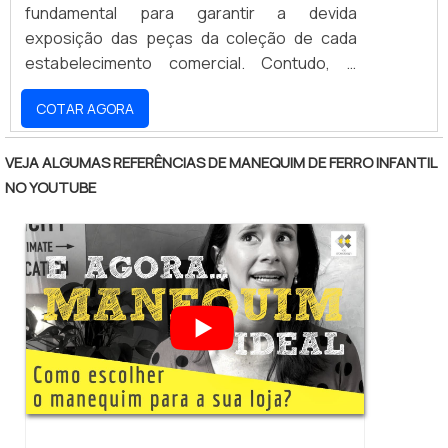
fundamental para garantir a devida
exposição das peças da coleção de cada
estabelecimento comercial. Contudo, é
importante que os lojistas contem com
COTAR AGORA
parcerias confiáveis e vantajosas para o
fornecimento desses expositores tão
importantes em vitrines ou mesmo na parte
VEJA ALGUMAS REFERÊNCIAS DE MANEQUIM DE FERRO INFANTIL
de dentro das lojas. O primeiro critério a se
NO YOUTUBE
investigar é se a empresa responsável pela
comercialização dos manequins oferece
variedade, visto q.