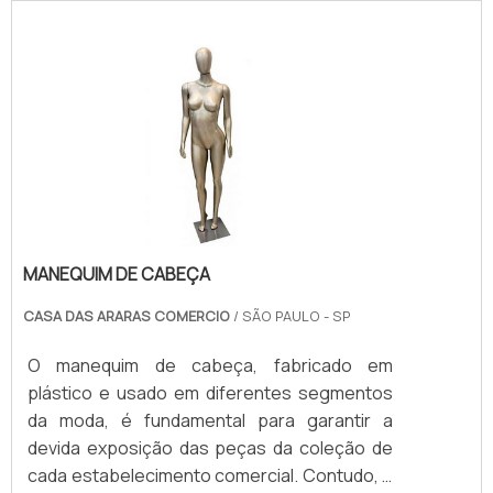
flocada conta com medidas aproximadas de
23 cm de altura por 42 cm de comprimento,
além de uma espessura média de 5mm. O
gancho do cabide flocado é fabricado em
aço cromado, material de extrema
resistência.É UM PRODUTO DE GRAND.
MANEQUIM DE CABEÇA
CASA DAS ARARAS COMERCIO
/ SÃO PAULO - SP
O manequim de cabeça, fabricado em
plástico e usado em diferentes segmentos
da moda, é fundamental para garantir a
devida exposição das peças da coleção de
cada estabelecimento comercial. Contudo, é