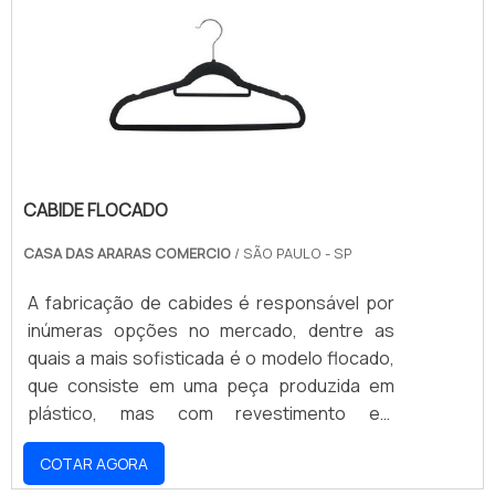
serviços e os produtos. Se preferir, entre em
precisas e uniformes fendas em toda a sua
contato com um dos nossos consultores e
estrutura, espaço onde é encaixada a sua
solicite um orçamento!
peça acessória, conhecida como .
CABIDE FLOCADO
CASA DAS ARARAS COMERCIO
/ SÃO PAULO - SP
A fabricação de cabides é responsável por
inúmeras opções no mercado, dentre as
quais a mais sofisticada é o modelo flocado,
que consiste em uma peça produzida em
plástico, mas com revestimento em
veludo.Assim como os modelos mais
COTAR AGORA
tradicionais de cabide plástico, a versão