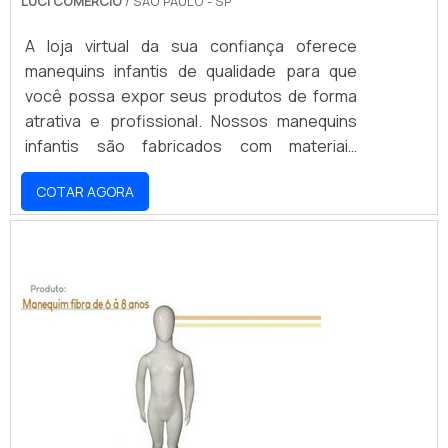
LUCI COMERCIO
/ SÃO PAULO - SP
A loja virtual da sua confiança oferece
manequins infantis de qualidade para que
você possa expor seus produtos de forma
atrativa e profissional. Nossos manequins
infantis são fabricados com materiais
resistentes e duráveis, proporcionando um
COTAR AGORA
visual moderno e elegante para a sua loja
virtual. Além disso, nossos manequins
infantis são leves e fáceis de transportar,
permitindo que você os leve para qualquer
lugar. Não perca a oportunidade de ter
manequins infantis de qualidade para a sua
loja virtual.