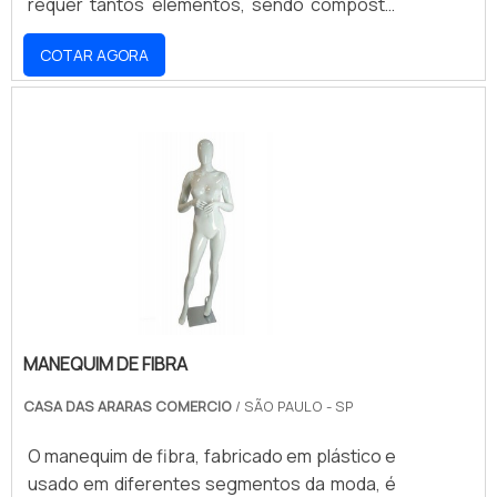
requer tantos elementos, sendo composto
basicamente de nichos de vidro incolor, com
COTAR AGORA
espessura de 4mm e unidos por acessórios
fabricados separadamente.O grande
diferencial da peça é a sua possibilidade de
ser instalada sob medida em qualquer
ambiente, mesmo em locais com espaço
reduzido, pois a montagem é realizada com a
quantidade ne.
MANEQUIM DE FIBRA
CASA DAS ARARAS COMERCIO
/ SÃO PAULO - SP
O manequim de fibra, fabricado em plástico e
usado em diferentes segmentos da moda, é