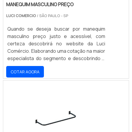
MANEQUIM MASCULINO PREÇO
LUCI COMERCIO
/ SÃO PAULO - SP
Quando se deseja buscar por manequim
masculino preço justo e acessível, com
certeza descobrirá no website da Luci
Comércio. Elaborando uma cotação na maior
especialista do segmento e descobrindo a
organização mais competente do
COTAR AGORA
ramo.Quando o interesse é por manequim
masculino preço baixo, com os melhores
profissionais da Luci Comércio, poderá
contar com excelente custo-benefício e
comprometimento com os resultados dos
clientes.UM POUCO MAIS SOBRE MANEQUIM
MASCULINO PREÇOExistem muitas formas
diferentes de demonstrar conhecimento e