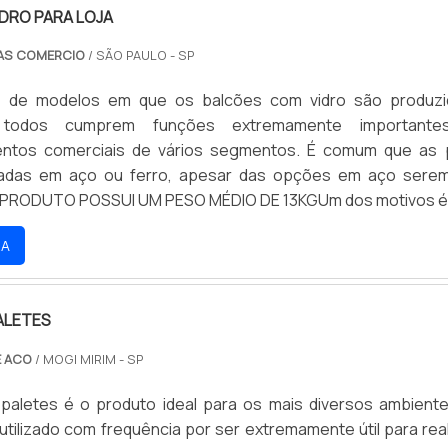
IDRO PARA LOJA
AS COMERCIO
/ SÃO PAULO - SP
e de modelos em que os balcões com vidro são produz
todos cumprem funções extremamente important
entos comerciais de vários segmentos. É comum que as
cadas em aço ou ferro, apesar das opções em aço sere
O PRODUTO POSSUI UM PESO MÉDIO DE 13KGUm dos motivos é
dro para loja possui um peso médio de 13kg, permitindo qu
RA
m mais praticidade e sem o emprego de grande esforço f
ALETES
E ACO
/ MOGI MIRIM - SP
 paletes é o produto ideal para os mais diversos ambiente
tilizado com frequência por ser extremamente útil para real