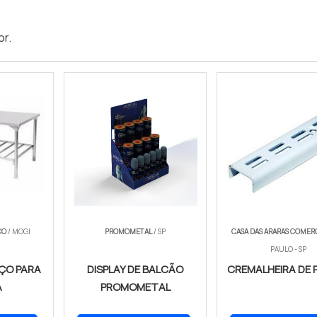
or
.
CO
/ MOGI
PROMOMETAL
/ SP
CASA DAS ARARAS COMER
PAULO - SP
ÇO PARA
DISPLAY DE BALCÃO
CREMALHEIRA DE 
A
PROMOMETAL