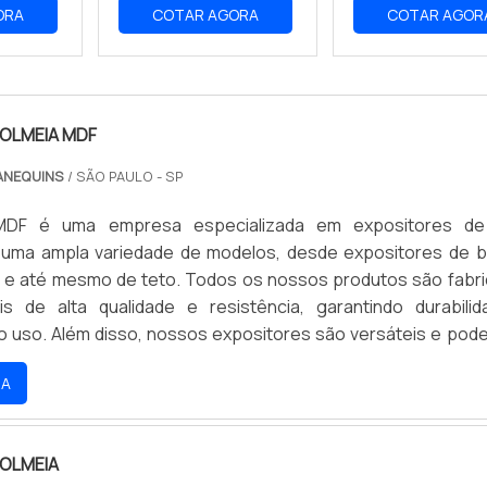
ORA
COTAR AGORA
COTAR AGOR
OLMEIA MDF
ANEQUINS
/ SÃO PAULO - SP
MDF é uma empresa especializada em expositores de
uma ampla variedade de modelos, desde expositores de b
 e até mesmo de teto. Todos os nossos produtos são fabr
s de alta qualidade e resistência, garantindo durabili
ao uso. Além disso, nossos expositores são versáteis e pod
ersos ambientes, desde lojas, escritórios, restaurantes, ho
RA
Se você está procurando por expositores de MDF de qualid
é a melhor opção.
OLMEIA