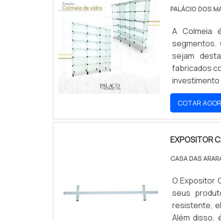
PALÁCIO DOS M
A Colmeia é
segmentos. 
sejam desta
fabricados co
investimento 
para auxilia
COTAR AGO
conhecer no
seus produto
EXPOSITOR C
CASA DAS ARA
O Expositor 
seus produt
resistente, e
Além disso, 