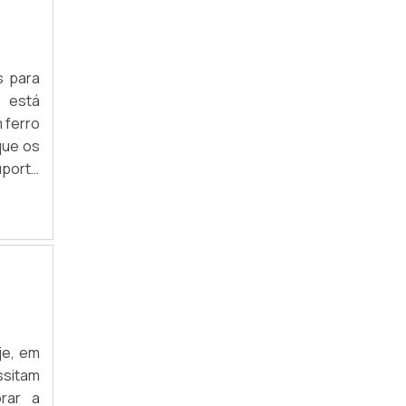
ACESSÓRIOS PARA EXPOSITORES SP
COMPRAR ACESSÓRIOS PARA EXPOSITORES
s para
 está
DISTRIBUIDORES DE ACESSÓRIOS PARA
EXPOSITORES
 ferro
que os
EMPRESA DE ACESSÓRIOS PARA
EXPOSITORES
uporte
rutura
EXPOSITOR DE LOJA DE ROUPA SP
EXPOSITOR DE SAPATOS PARA VITRINE SP
EXPOSITORES E GÔNDOLAS PARA LOJAS EM
SP
FÁBRICA DE ACESSÓRIOS PARA
EXPOSITORES
je, em
sitam
FORNECEDOR DE ACESSÓRIOS PARA
EXPOSITORES
rar a