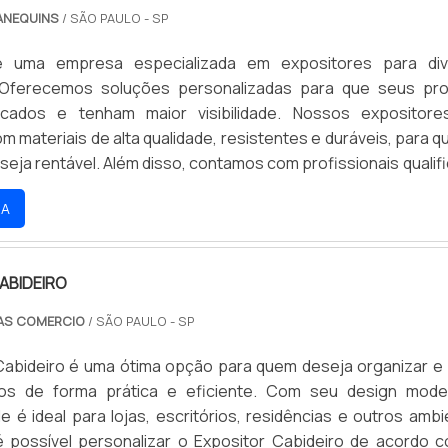
ANEQUINS
/ SÃO PAULO - SP
 uma empresa especializada em expositores para div
Oferecemos soluções personalizadas para que seus pr
cados e tenham maior visibilidade. Nossos expositor
m materiais de alta qualidade, resistentes e duráveis, para q
seja rentável. Além disso, contamos com profissionais qualif
r na escolha do melhor expositor para sua necessidade.
RA
ssos expositores e descubra como podemos ajudar a de
s.
ABIDEIRO
RAS COMERCIO
/ SÃO PAULO - SP
Cabideiro é uma ótima opção para quem deseja organizar e
os de forma prática e eficiente. Com seu design mod
le é ideal para lojas, escritórios, residências e outros ambi
é possível personalizar o Expositor Cabideiro de acordo 