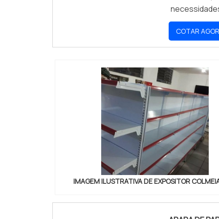
necessidade
cores e mate
COTAR AGO
sejam expost
IMAGEM ILUSTRATIVA DE EXPOSITOR COLMEI