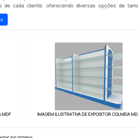
s de cada cliente, oferecendo diversas opções de tam
riais. Seu uso é simples e intuitivo, permitindo que os pr
RA
os de forma organizada e atraente.
A MDF
IMAGEM ILUSTRATIVA DE EXPOSITOR COLMEIA MD