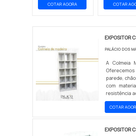
COTAR AGORA
COTAR AG
EXPOSITOR C
PALÁCIO DOS M
A Colmeia 
Oferecemos 
parede, chão
com materiai
resistência 
usados em div
COTAR AGO
muito mais. 
Colmeia MDF 
EXPOSITOR C