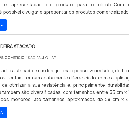
o e apresentação do produto para o cliente.Com 
 é possível divulgar e apresentar os produtos comercializado
a na vitrine ou em alguma exposição ou evento, permitindo 
RA
 tenham acessos às promoções, ofertas e lançamentos que
ADEIRA ATACADO
AS COMERCIO
/ SÃO PAULO - SP
madeira atacado é um dos que mais possui variedades, de fo
odos contam com um acabamento diferenciado, como a aplica
 de otimizar a sua resistência e, principalmente, durabilida
 também são diversificadas, com tamanhos entre 35 cm x 
sões menores, até tamanhos aproximados de 28 cm x 4
 as peças mais convencionais. Quanto à espessura, os c
RA
m madeira contam com 10 mm, podendo vari.