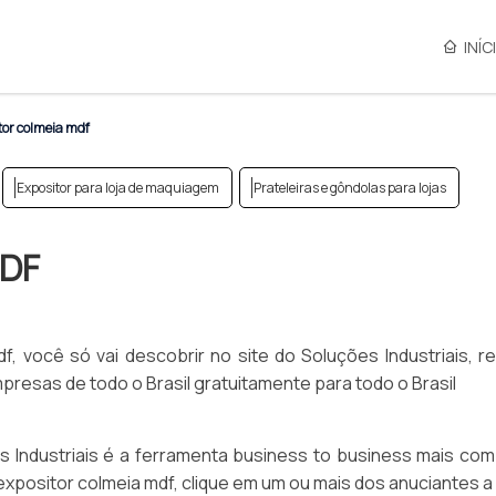
INÍC
tor colmeia mdf
Expositor para loja de maquiagem
Prateleiras e gôndolas para lojas
DF
, você só vai descobrir no site do Soluções Industriais, re
esas de todo o Brasil gratuitamente para todo o Brasil
Industriais é a ferramenta business to business mais com
 expositor colmeia mdf, clique em um ou mais dos anuciantes a