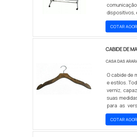
comunicaçã
dispositivos,
loja de roup
COTAR AGO
consumidores
CABIDE DE M
CASA DAS ARAR
O cabide de 
e estilos. T
verniz, capaz
suas medidas
para as ver
consideradas
COTAR AGO
produzidos e