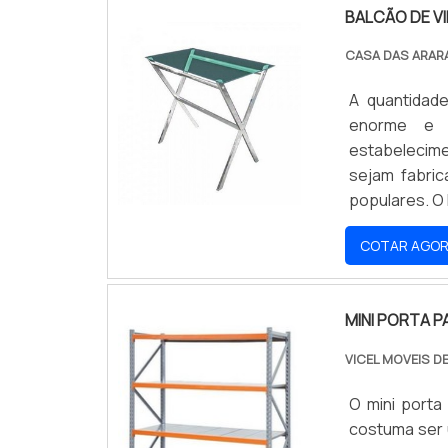
BALCÃO DE V
CASA DAS ARAR
A quantidad
enorme e 
estabelecim
sejam fabri
populares. 
balcão de vi
COTAR AGO
deslocado co
Além disso,.
MINI PORTA P
VICEL MOVEIS D
O mini porta
costuma ser u