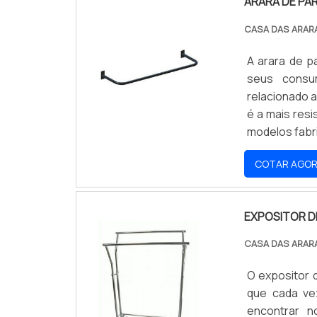
ARARA DE PA
CASA DAS ARAR
A arara de p
seus consu
relacionado a
é a mais res
modelos fab
de ferro, po
COTAR AGO
tubular fabri
EXPOSITOR D
CASA DAS ARAR
O expositor 
que cada ve
encontrar n