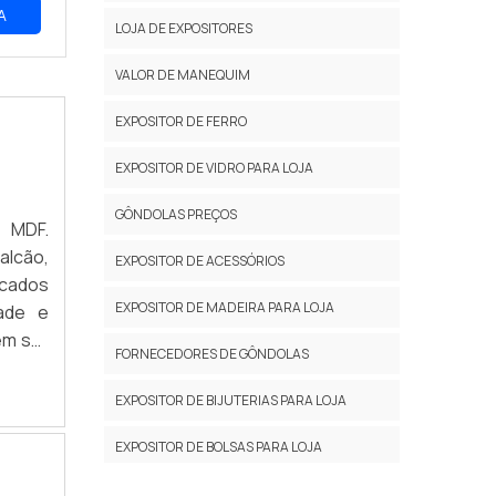
A
LOJA DE EXPOSITORES
VALOR DE MANEQUIM
EXPOSITOR DE FERRO
EXPOSITOR DE VIDRO PARA LOJA
GÔNDOLAS PREÇOS
 MDF.
alcão,
EXPOSITOR DE ACESSÓRIOS
icados
EXPOSITOR DE MADEIRA PARA LOJA
dade e
em ser
FORNECEDORES DE GÔNDOLAS
téis e
ade, a
EXPOSITOR DE BIJUTERIAS PARA LOJA
EXPOSITOR DE BOLSAS PARA LOJA
EXPOSITOR DE CALÇADOS PARA LOJA