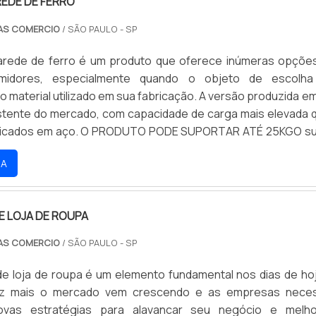
REDE DE FERRO
AS COMERCIO
/ SÃO PAULO - SP
arede de ferro é um produto que oferece inúmeras opçõe
midores, especialmente quando o objeto de escolha
o material utilizado em sua fabricação. A versão produzida em
istente do mercado, com capacidade de carga mais elevada 
ricados em aço. O PRODUTO PODE SUPORTAR ATÉ 25KGO s
rtanto, pode suportar até 25kg de carga, graças à sua est
RA
cada em uma única peça, sem a presença de solda.
E LOJA DE ROUPA
AS COMERCIO
/ SÃO PAULO - SP
de loja de roupa é um elemento fundamental nos dias de ho
z mais o mercado vem crescendo e as empresas neces
ovas estratégias para alavancar seu negócio e melho