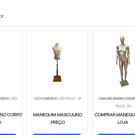
or
.
MERCIO
/ SÃO
LUCI COMERCIO
/ SÃO PAULO - SP
CASA DAS ARARAS COMER
P
PAULO - SP
INO CORPO
MANEQUIM MASCULINO
COMPRAR MANEQUI
O
PREÇO
LOJA