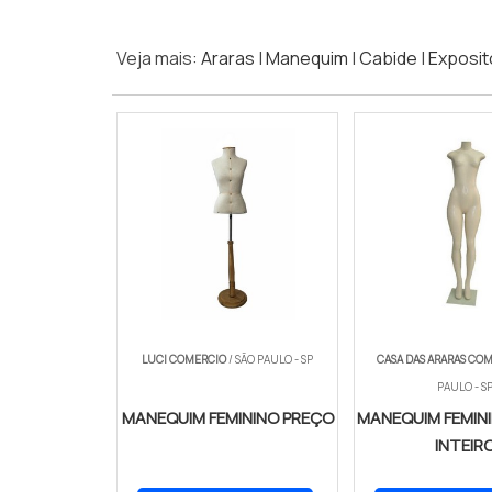
Veja mais:
Araras
|
Manequim
|
Cabide
|
Exposit
LUCI COMERCIO
/ SÃO PAULO - SP
CASA DAS ARARAS CO
PAULO - S
MANEQUIM FEMININO PREÇO
MANEQUIM FEMIN
INTEIR