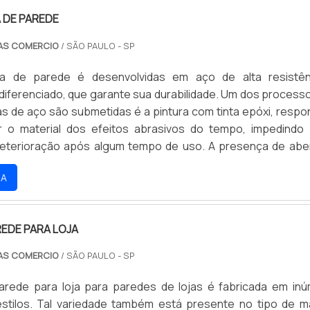
 DE PAREDE
AS COMERCIO
/ SÃO PAULO - SP
ra de parede é desenvolvidas em aço de alta resistê
iferenciado, que garante sua durabilidade. Um dos process
as de aço são submetidas é a pintura com tinta epóxi, respo
r o material dos efeitos abrasivos do tempo, impedindo
eterioração após algum tempo de uso. A presença de abe
toda a sua superfície garante que a peça seja estável, supo
RA
ordo com cada modelo de fabricação, poden.
REDE PARA LOJA
AS COMERCIO
/ SÃO PAULO - SP
arede para loja para paredes de lojas é fabricada em in
stilos. Tal variedade também está presente no tipo de ma