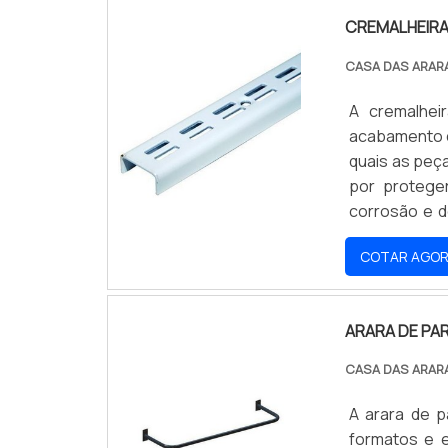
CREMALHEIRA
CASA DAS ARAR
A cremalhei
acabamento d
quais as peç
por protege
corrosão e d
uniformes em 
COTAR AGO
o peso de ac
ARARA DE PA
CASA DAS ARAR
A arara de p
formatos e e