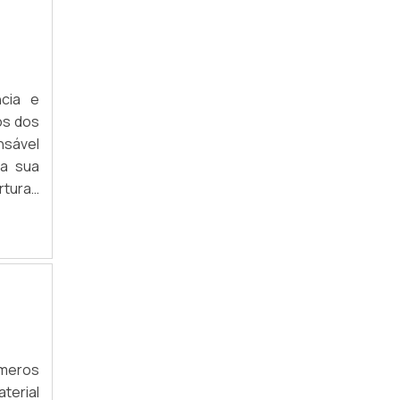
MANEQUIM COM PEDESTAL
MANEQUIM DE COSTURA COM PEDESTAL
ncia e
MANEQUIM FEMININO PLUS SIZE
os dos
MANEQUIM ROSE GOLD
nsável
 a sua
MANEQUIM FEMININO BUSTO
rturas
rtando
MANEQUIM PREÇO
PREÇO DE MANEQUIM INFANTIL
COMPRAR MANEQUIM DE PLÁSTICO
DISTRIBUIDOR DE ARARA DE ROUPAS
DISTRIBUIDOR DE MANEQUIM
úmeros
terial
FORNECEDOR DE MANEQUIM