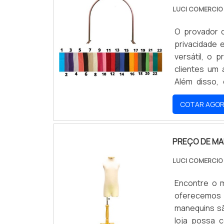
LUCI COMERCI
O provador 
privacidade
versátil, o 
clientes um
Além disso, 
experiência d
COTAR AGO
PREÇO DE MA
LUCI COMERCI
Encontre o m
oferecemos 
manequins sã
loja possa 