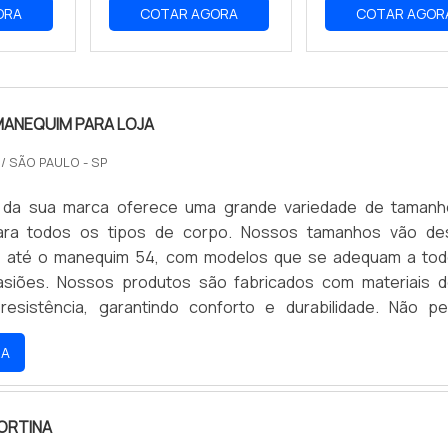
ORA
COTAR AGORA
COTAR AGOR
MANEQUIM PARA LOJA
O
/ SÃO PAULO - SP
ual da sua marca oferece uma grande variedade de taman
ra todos os tipos de corpo. Nossos tamanhos vão de
 até o manequim 54, com modelos que se adequam a to
asiões. Nossos produtos são fabricados com materiais d
resistência, garantindo conforto e durabilidade. Não p
e de encontrar o manequim ideal para você e aproveite 
RA
íveis.
ORTINA