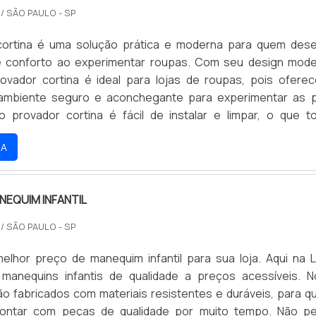
O
/ SÃO PAULO - SP
cortina é uma solução prática e moderna para quem dese
 e conforto ao experimentar roupas. Com seu design mod
provador cortina é ideal para lojas de roupas, pois ofere
 ambiente seguro e aconchegante para experimentar as 
o provador cortina é fácil de instalar e limpar, o que t
e compra ainda mais agradável.
RA
NEQUIM INFANTIL
O
/ SÃO PAULO - SP
elhor preço de manequim infantil para sua loja. Aqui na L
manequins infantis de qualidade a preços acessíveis. 
o fabricados com materiais resistentes e duráveis, para q
contar com peças de qualidade por muito tempo. Não p