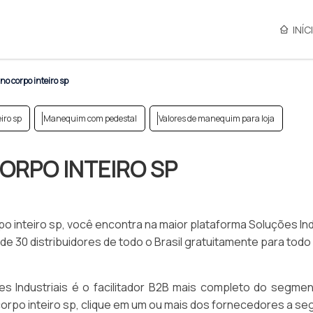
INÍC
 corpo inteiro sp
iro sp
Manequim com pedestal
Valores de manequim para loja
ORPO INTEIRO SP
inteiro sp, você encontra na maior plataforma Soluções Indu
 30 distribuidores de todo o Brasil gratuitamente para todo 
s Industriais é o facilitador B2B mais completo do segmen
rpo inteiro sp, clique em um ou mais dos fornecedores a seg