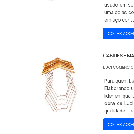
usado em sua
uma delas co
em aço conta
peso reduzi
COTAR AGO
FUNCIONALIDA
CABIDES E M
LUCI COMERCIO
Para quem bu
Elaborando 
líder em qua
obra da Luc
qualidade
MANEQUINSEx
COTAR AGO
autoridade e
em proporci