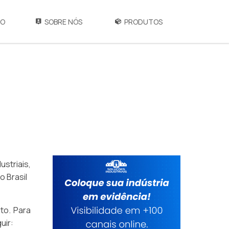
IO
SOBRE NÓS
PRODUTOS
striais,
o Brasil
to. Para
uir: