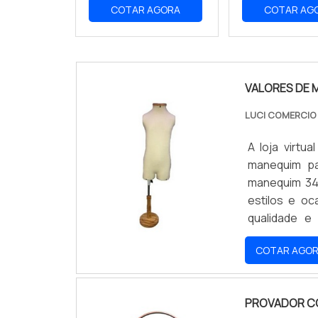
COTAR AGORA
COTAR AG
VALORES DE 
LUCI COMERCI
A loja virt
manequim pa
manequim 34
estilos e oc
qualidade e 
oportunidad
COTAR AGO
preços acess
PROVADOR C