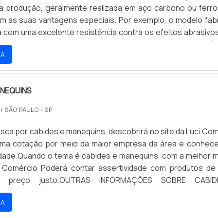
 produção, geralmente realizada em aço carbono ou ferro
m as suas vantagens especiais. Por exemplo, o modelo fab
 com uma excelente resistência contra os efeitos abrasivo
do, o que facilita o seu manuseio. DIVERSAS VARIAÇÕ
RA
DESJá as versões do suporte fabricado em ferro.
ANEQUINS
/ SÃO PAULO - SP
sca por cabides e manequins, descobrirá no site da Luci Com
uma cotação por meio da maior empresa da área e conhec
lidade.Quando o tema é cabides e manequins, com a melhor 
i Comércio Poderá contar assertividade com produtos de
 e preço justo.OUTRAS INFORMAÇÕES SOBRE CABI
istem muitas formas diferentes de demonstrar conhecim
RA
m uma área de atuação. A Luci Comércio centraliza sua estr
onar para os parceiros uma estrutura com: Escritório d